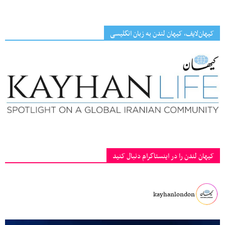
کیهان‌لایف، کیهان لندن به زبان انگلیسی
کیهان لندن را در اینستاگرام دنبال کنید
kayhanlondon