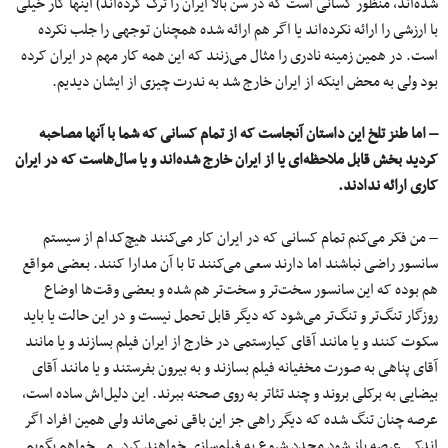
شده‌اند، منظور کسانی است که در سن بالا ایران را ترک کرده‌اند) اینها کار خیلی
با ارزشی را ارائه نکرده‌اند یا اگر هم ارائه شده همچنان توجهی را جلب نکرده
است. در همین زمینه نادری را مثال می‌زنند که این همه کار مهم در ایران کرده
بود ولی به محض اینکه از ایران خارج شد به ندرت چیزی از ایشان دیدیم.
– اما طنز تلخ این داستان آنجاست که از تمام کسانی که شما با آنها مصاحبه
کردید بخش قابل ملاحظه‌ای یا از ایران خارج شده‌اند و یا سال‌هاست که در ایران
کاری ارائه ندادند.
– من فکر می‌کنم تمام کسانی که در ایران کار می‌کنند هیچ‌کدام از سیستم
سانسور راضی نباشند اما دارند سعی می‌کنند تا با آن مدارا کنند. بعضی مواقع
هم بوده که این سانسور سخت‌تر و سخت‌تر هم شده و بعضی وقت‌ها اوضاع
روزگار تنگ‌تر و تنگ‌تر می‌شود که دیگر قابل تحمل نیست و در این حالت یا باید
سکوت کنند و یا مانند آقای کیارستمی در خارج از ایران فیلم بسازند و یا مانند
آقای پناهی به صورت مخفیانه فیلم بسازند و به بیرون بفرستند و یا مانند آقای
بیضایی به برکلی بروند و چند تئاتر به روی صحنه ببرند. این دلیل‌اش ساده است،
عرصه چنان تنگ شده که دیگر راهی جز این باقی نمی‌ماند ولی همین افراد اگر
اندکی عرصه باز شود مجدد شروع به فیلم‌سازی خواهند کرد. می‌خواهم بگویم