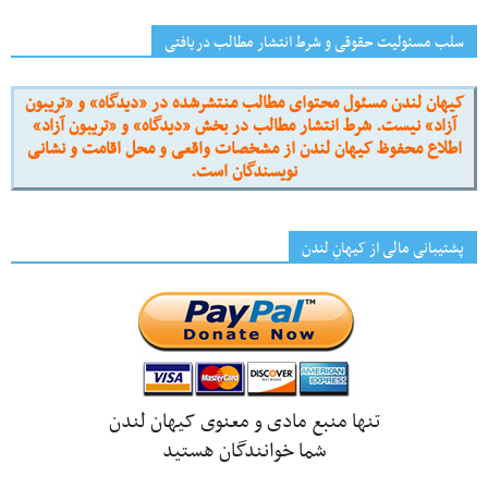
سلب مسئولیت حقوقی و شرط انتشار مطالب دریافتی
کیهان لندن مسئول محتوای مطالب منتشرشده در «دیدگاه» و «تریبون
آزاد» نیست. شرط انتشار مطالب در بخش «دیدگاه» و «تریبون آزاد»
اطلاع محفوظ کیهان لندن از مشخصات واقعی و محل اقامت و نشانی
نویسندگان است.
پشتیبانی مالی از کیهانِ لندن
تنها منبع مادی و معنوی کیهان لندن
شما خوانندگان هستید