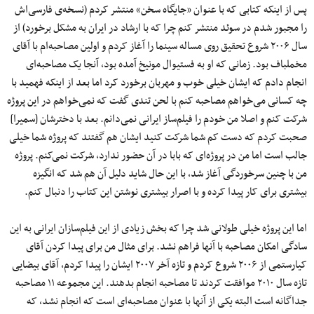
پس از اینکه کتابی که با عنوان «جایگاه سخن» منتشر کردم (نسخه‌ی فارسی‌اش
را مجبور شدم در سوئد منتشر کنم چرا که با ارشاد در ایران به مشکل برخورد) از
سال ۲۰۰۶ شروع تحقیق روی مساله سینما را آغاز کردم و اولین مصاحبه‌ام با آقای
مخملباف بود. زمانی که او به فستیوال مونیخ آمده بود، آنجا یک مصاحبه‌ای
انجام دادم که ایشان خیلی خوب و مهربان برخورد کرد اما بعد از اینکه فهمید با
چه کسانی می‌خواهم مصاحبه کنم با لحن تندی گفت که نمی‌خواهم در این پروژه
شرکت کنم و اصلا من خودم را فیلم‌ساز ایرانی نمی‌دانم. بعد با دخترشان [سمیرا]
صحبت کردم که دست کم شما شرکت کنید ایشان هم گفتند که پروژه شما خیلی
جالب است اما من در پروژه‌ای که بابا در آن حضور ندارد، شرکت نمی‌کنم. پروژه
من با چنین سرخوردگی آغاز شد، با این حال شاید دلیل آن هم شد که انگیزه
بیشتری برای کار پیدا کرده و با اصرار بیشتری نوشتن این کتاب را دنبال کنم.
اما این پروژه خیلی طولانی شد چرا که بخش زیادی از این فیلم‌سازان ایرانی به این
سادگی امکان مصاحبه با آنها فراهم نشد. برای مثال من برای پیدا کردن آقای
کیارستمی از ۲۰۰۶ شروع کردم و تازه آخر ۲۰۰۷ ایشان را پیدا کردم، آقای بیضایی
تازه سال ۲۰۱۰ موافقت کردند تا مصاحبه انجام بدهند. این مجموعه ۱۱ مصاحبه
جداگانه است البته یکی از آنها با عنوان مصاحبه‌ای است که انجام نشد، که