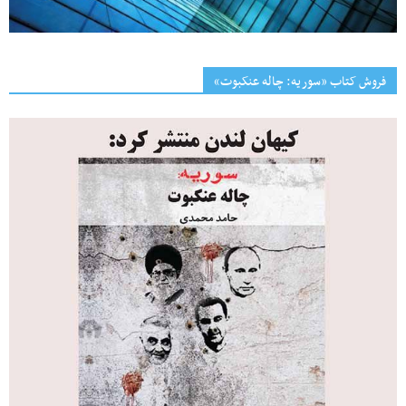
فروش کتاب «سوریه: چاله عنکبوت»