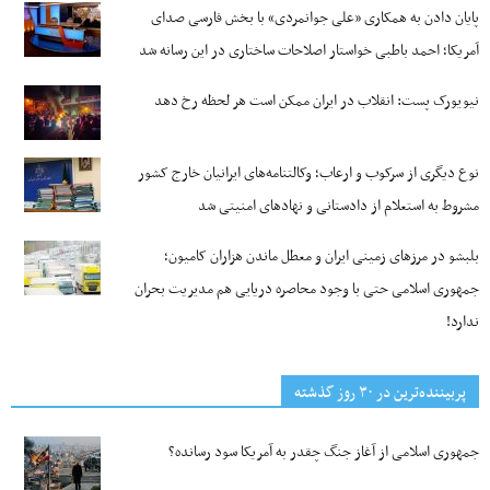
پایان دادن به همکاری «علی جوانمردی» با بخش فارسی صدای
آمریکا؛ احمد باطبی خواستار اصلاحات ساختاری در این رسانه شد
نیویورک پست: انقلاب در ایران ممکن است هر لحظه رخ دهد
نوع دیگری از سرکوب و ارعاب؛ وکالتنامه‌های ایرانیان خارج کشور
مشروط به استعلام از دادستانی و نهادهای امنیتی شد
بلبشو در مرزهای زمینی ایران و معطل ماندن هزاران کامیون؛
جمهوری اسلامی حتی با وجود محاصره دریایی هم مدیریت بحران
ندارد!
پربیننده‌ترین‌ در ۳۰ روز گذشته
جمهوری اسلامی از آغاز جنگ چقدر به آمریکا سود رسانده؟