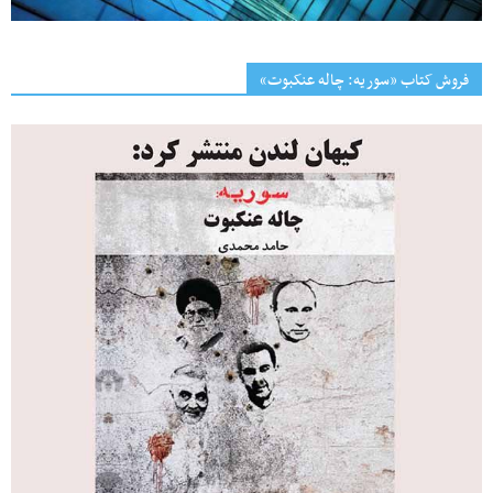
فروش کتاب «سوریه: چاله عنکبوت»