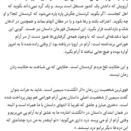
آرزویش که داشتن یک کشور مستقل است برسد. و یک کُرد نمی‌داند بگوید که
اهل کجاست. اگر بگوید کردستان جگرش پاره پاره می‌شود که کردستانِ کجا؟ و او
چه بگوید. اعتراف بکند و رها شود و یا در مظان اتهام بماند و همچنین در اذهان
شک و بازداشت قرار بگیرد. این استیصال قهرمان داستان نیز هست. گویی این
تنها دغدغه‌ای است که با وجود همه‌ی گرفتاری‌ها هنوز دست از سر آرام
هورامی برنداشته است: آرام در اروپا دریافته بود از وقتی زاده شده تا به امروز
آواره بوده و هیچ جایی نیافته تا آرام بگیرد.
و این حکایت تلخ مردم کردستان است. حکایتی که بی شباهت به حکایت زنان
رمان نیست.
قوی‌ترین شخصیت زن رمان «اثر انگشت» سیمین است. شاید به جرات بتوان
گفت سیمین از شخصیت اصلی داستان یعنی آرام هورامی هم بهتر پرداخت شده
است. دختری مبارز و عاشق که تقریبا تا انتهای داستان با ما همراه است و البته
در همان ابتدای داستان در «انگشت اشاره» ما به عشق او به آرام پی می‌بریم و
وقتی آرام از او می پرسد درد داری می‌گوید: «تو اینقدر به من درد چشاندی که
این دردها دیگر برایم درد نیستند.»