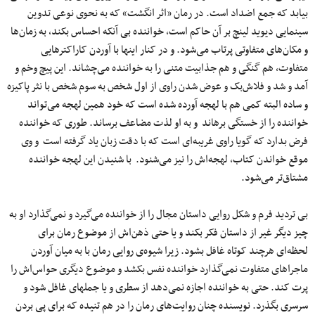
بیابد که جمع اضداد است. در رمان «اثر انگشت» که به نحوی نوعی تدوین
سینمایی دیوید لینچ بر آن حاکم است، خواننده بی آنکه احساس بکند، به زمان‌ها
و مکان‌های متفاوتی پرتاب می‌شود. و در کنار اینها با آوردن کاراکترهایی
متفاوت، هم گنگی و هم جذابیت متنی را به خواننده می‌چشاند. این پیچ وخم و
آمد و شد و فلاش‌بک و عوض شدن راوی از اول شخص به سوم شخص با نثر پاکیزه
و ساده البته کمی هم با لهجه آورده شده است که خود همین لهجه می‌تواند
خواننده را از خستگی برهاند و به او لذت مضاعف برساند. طوری که خواننده
فرض بدارد که گویا راوی غریبه‌ای است که با دقت زبان یاد گرفته است و وی
موقع خواندن کتاب، لهجه‌اش را نیز می‌شنود. با شنیدن این لهجه خواننده
مشتاق‌تر می‌شود.
بی تردید فرم و شکل روایی داستان مجال را از خواننده می‌گیرد و نمی‌گذارد ‌او به
چیز دیگر غیر از داستان فکر بکند و یا حتی ذهن‌اش از موضوع رمان برای
لحظه‌ای هرچند کوتاه غافل بشود. زیرا شیوه‌ی روایی رمان با به میان آوردن
ماجراهای متفاوت نمی‌گذارد خواننده نفس بکشد و موضوع دیگری حواس‌اش را
پرت کند. حتی به خواننده اجازه نمی‌دهد از سطری و یا جمله‎ای غافل شود و
سرسری بگذرد. نویسنده چنان روایت‌های رمان را در هم تنیده که برای پی بردن