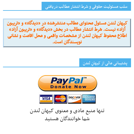
سلب مسئولیت حقوقی و شرط انتشار مطالب دریافتی
کیهان لندن مسئول محتوای مطالب منتشرشده در «دیدگاه» و «تریبون
آزاد» نیست. شرط انتشار مطالب در بخش «دیدگاه» و «تریبون آزاد»
اطلاع محفوظ کیهان لندن از مشخصات واقعی و محل اقامت و نشانی
نویسندگان است.
پشتیبانی مالی از کیهانِ لندن
تنها منبع مادی و معنوی کیهان لندن
شما خوانندگان هستید