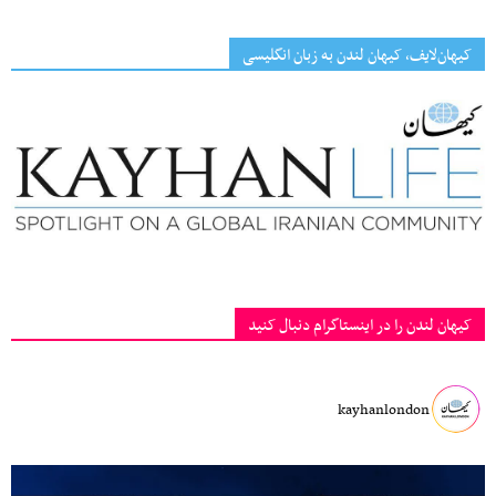
کیهان‌لایف، کیهان لندن به زبان انگلیسی
کیهان لندن را در اینستاگرام دنبال کنید
kayhanlondon