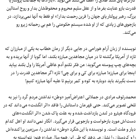
کارگرها پای سند طلاق را امضا می‌کنند می‌گوید :«بارالاها به جماعت پرولتاریا
قدرت بازو عنایت بفرما و از عقل سلیم محروم و محفوظ‌شان بدار و روح استالین
بزرگ، رهبر پرولتاریای جهان را قرین رحمت بدار!» او فقط به آنها نمی‌پردازد، در
بازجوی‌های زیادی که از او شده سیستم حکومتی را هم بی رحمانه زیرو رو
می‌کند.
نویسنده از زبان آرام هورامی در جایی دیگر از رمان خطاب به یکی از مبارزان که
تازه از آمریکا برگشته تا در میان مجاهدین مبارزه بکند، اما گویا از آنها بریده و به
بچه‌های چپ پیوسته می‌گوید: من فکر نکنم آدم عاقلی آمریکا را ول بکند بیاید
اینجا برای مبارزه! مبارزه برای کی و برای چی؟ تازه اگر مجاهدین قدرت را در
دست بگیرند باید دوباره به کوه و کمر بزنیم تا علیه آنها مبارزه کنیم!
محمد‌رئوف مرادی در جملاتی اعتراض‌آمیز «وطن» نداشتن مردم کُرد را نیز به
تلخی تصویر می‌کند. حتی قهرمان داستانش را فاقد «اثر انگشت» می‌داند که در
فرودگاه هیثرو در لندن بازداشت شده و به علت پاک شدن «اثر انگشت»های
دست‌اش مورد بازخواست و بازجویی قرار می‌گیرد. انگار نمی‌دانند او اهل کدام
دیار و ملت است. و نویسنده با این شگرد «وطن» نداشتن را، سرزمین پراکنده‌اش
را و کردستان را نشان می‌دهد که طی این همه سال مبارزه هنوز نتوانسته به