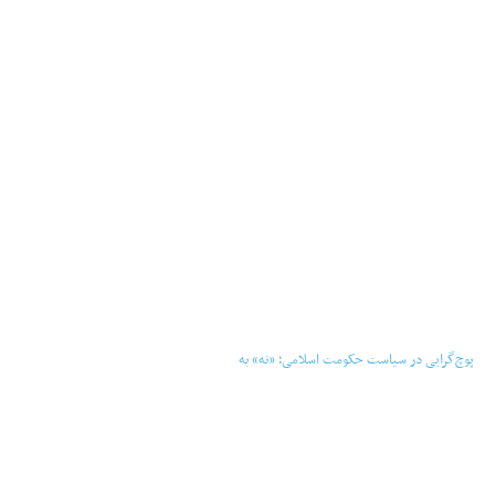
‏‏‏ ‏‏ ‏ پوچ‌گرایی در سیاست حکومت اسلامی؛ «نه» به