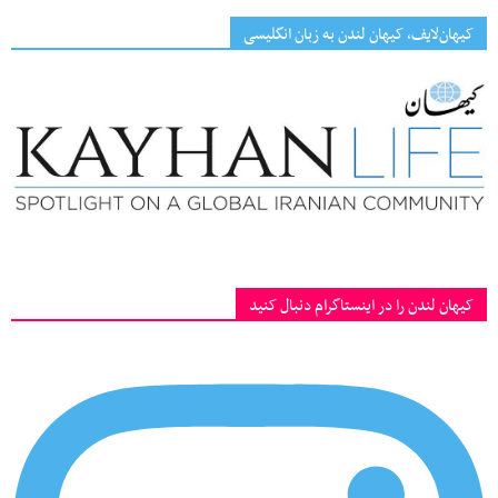
کیهان‌لایف، کیهان لندن به زبان انگلیسی
کیهان لندن را در اینستاگرام دنبال کنید