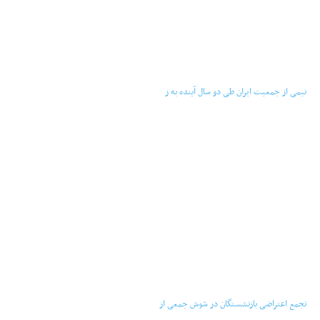
‏‏‏ ‏‏ ‏ نیمی از جمعیت ایران طی دو سال آینده به ز
‏‏‏ ‏‏ ‏ تجمع اعتراضی بازنشستگان در شوش جمعی از