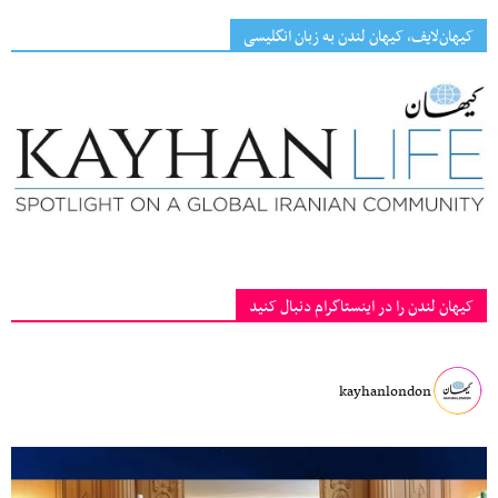
کیهان‌لایف، کیهان لندن به زبان انگلیسی
کیهان لندن را در اینستاگرام دنبال کنید
kayhanlondon