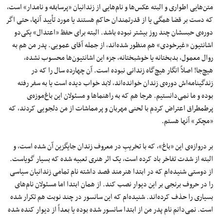
متن‌هایی اطواری و البته عکس‌ها و نام‌هایی از زندانیان «پرسابقه و نامدار» است،
که دست بر قضا همگی یا از قدرتمندان حاکم هستند یا مورد تأیید آنها، حتی اگر
دوره‌ی حبسشان چند روز بیشتر نبوده باشد. البته برای حفظ «اعتدال» یکی‌دو
اشانتیون «غیرخودی» هم منظور شده‌اند، از جمله آقای عمویی. پدر من هم به
روال معمول، بدبختانه یا خوشبختانه، جزء این اشانتیون‌ها محسوب نشده،
هیچ‌جا! اصلاً انگار هیچ‌گاه زندانی نبوده است. آن چهارده سال را که در
زندگینامه‌اش دوره‌ی زندان خوانده‌اند، لابد خواب دیده است یا به سفر رفته
بوده و ما نمی‌دانستیم. هرجا هم که به راهنماها و مسئولان این باغ‌موزه‌ی
پرطمطراق اعتراض کردم با لحنی مهربان و پرمماشات از من دلجویی کردند، که
«مچکر» آنها هستم.
بر دروازه‌ی این «باغ»، که با تخریبِ در معروف زندان جایگزین آن شده است، و
البته از شدت تفاخر باد کرده است، یک اثر هنری تعبیه شده که بسیار گویاست.
از دوستی شنیده‌ام که در ابتدا هنرمند قصد داشته نام تمامی زندانیان سیاسی
را در حروف برنجی بر این دیوار نصب کند. از همان ابتدا اما مسئولان نام‌های
بسیاری را حذف کرده‌اند. شنیده‌ام که این سانسور در چند نوبت هم تکرار شده
است. نمی‌دانم نام پدر من از ابتدا سانسور شده بوده یا بعداً از دیوار کنده شده