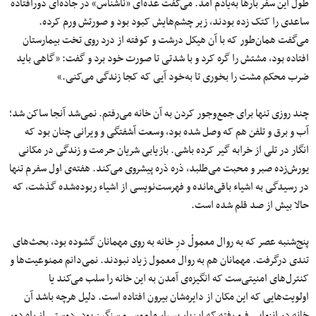
طول این سفر بارها به‌یادم آمد. می‌گفت عده‌ای «ناشناس» در جاده‌ای دورافتاده
ساعدی را کتک‌ زده بودند، زیر چشم‌هایش کبود بود و صورتش ورم کرده.
می‌گفت همان‌طور که با آن هیکل درشت و کوفته از درد روی تخت بیمارستان
افتاده بود، مشتش را گره کرد و با شدتی تا صورت خود برد و گفت: «گاهی باید
ضرب محکم مشت را بخوری تا به‌خود آیی که کجا زندگی می‌کنی.»
چند روزی تنها برای جمع‌وجور کردن به آن خانه می‌رفتم. نمی‌شد آنجا ساکن شد؛
آب و برق و تلفن هم که وصل شده بود، وسعت آشفتگی و ویرانی چنان بود که
انگار در تلی از خرابه گیر کرده باشی. بازیابی شریان حرمت و زندگی در مکانی
یورش‌زده صبر و محبت می‌طلبد، ذره ذره پیشروی می‌کند. هفته‌ی اول سفرم تنها
در رسیدگی به اشیاء باقی‌مانده و فهرست‌نویسی از اشیاء ربوده‌شده گذشت، که
حالا بیش از صد قلم شده است.
پنج‌شنبه عصر که به روال معمولْ درِ خانه به روی مهمانان گشوده بود، بحث‌های
تندی درگرفت. مهمانان هم به روال معمول زیاد نبودند. نمی‌دانم ممنوعیت‌ها و
کنترل‌های امنیتی‌ست که انگیزه‌ی آمدن به این خانه را سلب می‌کند یا
اولویت‌هایی که این مکان از دایره‌شان بیرون افتاده است. دلیل هرچه باشد آن
خانه در انزوایی فرو رفته که این‌بار بسیار ملموس و سنگین بود. دوستی از راه دور