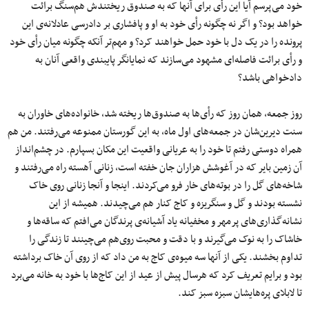
خود می‌پرسم آیا این رأی برای آنها که به صندوق ریختندش هم‌سنگ برائت
خواهد بود؟ و اگر نه چگونه رأی خود به او و پافشاری بر دادرسی عادلانه‌ی این
پرونده را در یک دل با خود حمل خواهند کرد؟ و مهم‌تر آنکه چگونه میان رأی خود
و رأی برائت فاصله‌ای مشهود می‌سازند که نمایانگر پایبندی واقعی آنان به
دادخواهی باشد؟
روز جمعه، همان روز که رأی‌ها به صندوق‌ها ریخته شد، خانواده‌های خاوران به
سنت دیرین‌شان در جمعه‌های اول ماه، به این گورستان ممنوعه می‌رفتند. من هم
همراه دوستی رفتم تا خود را به عریانی واقعیت این مکان بسپارم. در چشم‌انداز
آن زمین بایر که در آغوشش هزاران جان خفته است، زنانی آهسته راه می‌رفتند و
شاخه‌های گل را در بوته‌های خار فرو می‌کردند. اینجا و آنجا زنانی روی خاک
نشسته بودند و گل و سنگریزه و کاج کنار هم می‌چیدند. همیشه از این
نشانه‌گذاری‌های پرمهر و مخفیانه یاد آشیانه‌ی پرندگان می‌افتم که ساقه‌ها و
خاشاک را به نوک می‌گیرند و با دقت و محبت روی‌هم می‌چینند تا زندگی را
تداوم بخشند. یکی از آنها سه میوه‌ی کاج به من داد که از روی آن خاک برداشته
بود و برایم تعریف کرد که هرسال پیش از عید از این کاج‌ها با خود به خانه می‌برد
تا لابلای پره‌هایشان سبزه سبز کند.