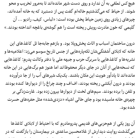
هیچ‌کس تعلقی به آن ندارد و روی دست شهر مانده‌اند تا به‌مرور تخریب و محو
شوند. از حیاط که می‌گذشتیم خاله‌ام گفت پس از دستبرد که به خانه آمده‌اند،
چیزهای زیادی روی زمین حیاط پخش بوده است:‌ «لباس، کیف، رادیو … آن
گلیمی که خون مادرت رویش ریخته است را هم گوشه‌ی باغچه انداخته بودند.»
درون ساختمان اسباب و اثاث پخش‌وپلا بود. و بازهم جابه‌جا تل کاغذهای این
خانه که لابلای آشفتگی‌شان تکه‌پاره‌هایی از جنس تاریخ سوسو می‌زد؛ اعلامیه‌ها و
نشریه‌ها و کاغذهایی با سربرگ حزب و جبهه ملی یا دفتر وکالت پدرم؛ کاغذهایی
که نسخه‌هایی از آنان در جای دیگر محفوظ‌اند اما هنوز هم برگ‌هایی در این خانه
مانده‌اند تا یادآور هویت این مکان باشند. یک‌یک شیرهای آب را از جا درآورده
بودند و درون آبکشی ریخته بودند، اف‌اف و چند چراغ‌ را از دیوارها کنده بودند
و تلفن را برده بودند. سیم‌های لخت از دیوارها بیرون زده بود. غارت‌زدگی بر
چهره‌ی خانه ماسیده بود و جای خالی اشیاء «دزدی‌شده» مثل حفره‌های حسرت
شده بود.
آن روز یکی از هم‌حزبی‌های قدیمی پدرومادرم که با احتیاط از لابلای کاغذها
می‌گذشت روایت دیدارش از غلامحسین ساعدی در بیمارستان را بازگفت که در