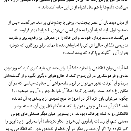
می‌گفت «آدم‌ها را هم مثل اشیاء از تن این خانه کنده‌اند.»
از میان مهمانان آن عصر پنجشنبه، برخی با چشم‌های پراشک می‌گفتند «پس از
دستبرد اول باید اشیاء آن را به جای امنی می‌بردی تا شرایط بهتر فرارسد.»،
می‌گفتند «دست بردار، خودت و این خانه را در معرض این زخم‌پذیری و غارت
تدریجی نگذار. خالی‌اش کن یا اجاره‌اش بده تا بماند برای روزگاری که دوباره
بتوان آن را آنگونه برپا کرد که بوده است.»
اما آیا می‌توان قتلگاهی را اجاره داد؟ آیا برای حفظش، باید کاری کرد که روزمره‌ی
عادی و فراموشکاری در آن رسوخ کند، تا حال‌وهوای دیگری بگیرد و از گذشته‌اش
ببرد؟ و آیا آنوقت هنوز می‌توان بر لزوم دادخواهی آن جنایت سیاسی که در آن
مکان رخ داده است، پافشاری کرد؟ اصلاً آن شرایط بهتر و «آن روز موعود» را
چگونه می‌توان باور کرد اگر در امروز ما هیچ نمودی از پایبندی به آن نمانده
باشد؟ اگر آن صندلی چوبی پدرم را، که به هنگام قتل روی آن نشسته بود و
قاتلانش رو به قبله چرخانده‌ بودند، در پستویی میان دیگر صندلی‌های چوبی
مخفی کنم، آیا رسالت یادآوری این شئ را انکار نکرده‌ام؟ آیا مجرایی از یادآوری را
کور نکرده‌ام؟ اگر آن صندلی دیگر در آن نقطه از نقشه‌ی شهر، که قتلگاهی رو به