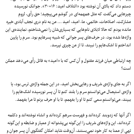
دستم داد که بالای آن نوشته بود «ائتلاف امید: ۱۶+۳۰». جوانک نورسیده
چیزهایی می‌گفت که مثل همهمه‌ای در گوشم می‌پیچید؛ حق رأی، لزوم
مشارکت، اصلاحات، خاتمی، ما، امید، امید … من به نام دری نجف آبادی خیره
مانده بودم که حالا لابلای نام‌هایی که بسیاری‌شان را نمی‌شناختم، نماینده‌ی این
واژه‌ها شده بود، در حرف‌های پسر جوانی که شبیه پسرهایم بود. سرم را پایین
انداختم تا اشک‌هایم را نبیند، تا از من چیزی نپرسد.
چه ارتباطی میان فرزند مقتول و آن‌کس که با «امید» به قاتل رأی می‌دهد ممکن
است؟
اگر به جای واژه‌ی شریف و رهایی‌بخش امید، در این جمله واژه‌ی ترس بود، یا
واژه‌ی استیصال می‌توانستم سرم را بلند کنم تا آن پسر نورسیده اشک‌هایم را
ببیند، می‌توانستم سعی کنم تا او را بفهمم، تا با او حرف بزنم تا مرا بفهمد.
اگر آنها که زدوبند کرده‌اند و فهرست سرهم کرده‌اند و انشاء نوشته‌اند و دکلمه
کرده‌اند، این واژه‌های شریف را این‌گونه بی‌پشتوانه از معیار و ضابطه و این‌گونه
تهی از معنا به کار خود نمی‌بستند، آن‌وقت شاید امکان گفتگوی آن پسر جوان و