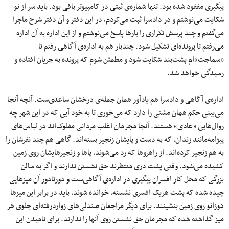
پیگیری مفقود شده بود. تنها شماره‌ی ثبتی در کامپیوتر باقی بود. باید سر از نو
شکایت می‌نوشتم و در دادسرا ثبت می‌کردم، در این دفتر و آن دفتر شرح ماجرا
می‌گفتم و چند پرسش تکراری را بارها پاسخ می‌نوشتم و از این اداره به آن اداره
می‌رفتم تا پرونده‌ای تشکیل شود. چندبار هم به اداره‌ی آگاهی رفتم تا
«سماجت»ام پشت‌بند شکایت شود و مطمئن شوم که پرونده به جریان افتاده و
رسیدگی خواهد شد.
اداره‌ی آگاهی و دادسرا هم یادآور همان جمله‌ی درخشان ساعدی‌ست. آنچه آنجا
می‌بینی حکم همان مشتی را دارد که می‌خوری تا به خود آیی که در این شهر چه
روال‌هایی «عادی» هستند. آنجا مجرمان اغلب مردانی مفلوک‌اند در لباس‌های
پیژامه‌مانند زندان، که به دست و پایشان زنجیر بسته‌اند. گاهی هم چند نفرشان را
به هم زنجیر کرده‌اند. از راهروها که رد می‌شوند، پاها و زنجیرهایشان روی زمین
کشیده می‌شود. وقتی پشت دری منتظرند حق نشستن ندارند و اگر به سالن
بزرگی که محل کار افسران پیگیری‌ در اداره‌ی آگاهی‌ست و دورتادور آن میزهایی
چیده شده که پشت هریک افسری نشسته، خوانده شوند، باید در برابر این میزها
دوزانو روی زمین بنشینند. برای دیگر مراجعان صندلی‌های زواردرفته‌ای جلوی هر
میز گذاشته شده که مجرمان حق نشستن روی آنها را ندارند. برای نامیدن این