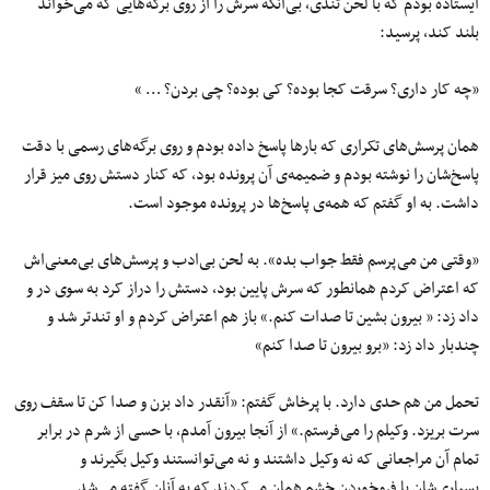
ایستاده بودم که با لحن تندی، بی‌آنکه سرش را از روی برگه‌هایی که می‌خواند
بلند کند، پرسید:
«چه کار داری؟ سرقت کجا بوده؟ کی بوده؟ چی بردن؟ … »
همان پرسش‌های تکراری که بارها پاسخ داده بودم و روی برگه‌های رسمی با دقت
پاسخ‌شان را نوشته بودم و ضمیمه‌ی آن پرونده بود، که کنار دستش روی میز قرار
داشت. به او گفتم که همه‌ی پاسخ‌ها در پرونده موجود است.
«وقتی من می‌پرسم فقط جواب بده». به لحن بی‌ادب و پرسش‌های بی‌معنی‌اش
که اعتراض کردم همانطور که سرش پایین بود، دستش را دراز کرد به سوی در و
داد زد: « بیرون بشین تا صدات کنم.» باز هم اعتراض کردم و او تندتر شد و
چندبار داد زد: «برو بیرون تا صدا کنم»
تحمل من هم حدی دارد. با پرخاش گفتم: «آنقدر داد بزن و صدا کن تا سقف روی
سرت بریزد. وکیلم را می‌فرستم.» از آنجا بیرون آمدم، با حسی از شرم در برابر
تمام آن مراجعانی که نه وکیل داشتند و نه می‌توانستند وکیل بگیرند و
بسیاری‌شان با فروخوردن خشم همان می‌کردند که به آنان گفته می‌شد.