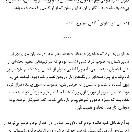
تهران کنارهم و بی‌هیچ همگونی و بده‌بستانی باهم زیست و رشد می‌کنند، تهی و
بی‌مصرف شده‌اند. انگار زبان نه ابزار بیان که ابزار تقلیل واقعیت شده باشد.
(عکاسی در اداره‌ی آگاهی ممنوع است)
*****
همان روزها بود که هیاهوی «انتخابات» هم به پا شد. در خیابان سهروردی از
مسیر شمال به جنوب در تاکسی نشسته بودم که بنر تبلیغاتی عظیم‌الجثه‌ای از
علی فلاحیان دیدم. نمی‌دانم چرا اما بی‌اختیار از تاکسی پیاده شدم. فرد مزبور
تمام‌قد و بر پس‌زمینه‌ای از رنگ‌های باز و روشن تصویر شده بود. لبخند می‌زد،
روی گشاده داشت و دستش را به حرکتی شبیه دعوت به سوی بیننده دراز کرده
بود. عناصر تصویر از نورپردازی و رنگ‌ها تا حالت پیکر و چهره آن‌گونه انتخاب
شده بود که سوژه عادی و تعویض‌پذیر بازنمایی شود. کنار صورتش نوشته بود:
مجلس کارآمد، اتحاد و همبستگی.
به آن شمایل خیره مانده بودم که بالای سر خیابان در اهتزاز بود و مردم بی‌توجه از
زیر سایه‌ی آن می‌گذشتند، که پسر جوانی با شور و شوق یک برگه‌ی تبلیغاتی به