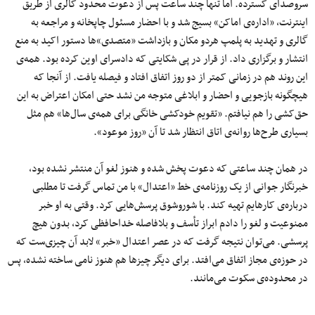
سروصدای گسترده. اما تنها چند ساعت پس از دعوت محدود گالری از طریق
اینترنت، «اداره‌ی اماکن» بسیج شد و با احضار مسئول چاپخانه و مراجعه به
گالری و تهدید به پلمپ هردو مکان و بازداشت «متصدی»‌ها دستور اکید به منع
انتشار و برگزاری داد. از قرار در پی شکایتی که دادسرای اوین کرده بود. همه‌ی
این روند هم در زمانی کمتر از دو روز اتفاق افتاد و فیصله یافت. از آنجا که
هیچگونه بازجویی و احضار و ابلاغی متوجه من نشد حتی امکان اعتراض به این
حق‌کشی را هم نیافتم. «تقویم خودکشی خانگی برای همه‌ی سال‌ها» هم مثل
بسیاری طرح‌ها روانه‌ی اتاق انتظار شد تا آن «روز موعود».
در همان چند ساعتی که دعوت پخش شده و هنوز لغو آن منتشر نشده بود،
خبرنگار جوانی از یک روزنامه‌ی خط «اعتدال» با من تماس گرفت تا مطلبی
درباره‌ی کارهایم تهیه کند. با شوروشوق پرسش‌هایی کرد. وقتی به او خبر
ممنوعیت و لغو را دادم ابراز تأسف و بلافاصله خداحافظی کرد، بدون هیچ
پرسشی. می‌توان نتیجه گرفت که در عصر اعتدال «خبر» لابد آن چیزی‌ست که
در حوزه‌ی مجاز اتفاق می‌افتد. برای دیگر چیزها هم هنوز نامی ساخته نشده، پس
در محدوده‌ی سکوت می‌مانند.