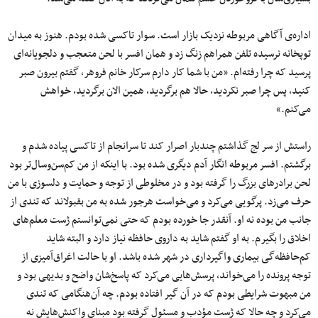
اداره‌ی آگاهی مربوطه نزدیک بازار است. سوار تاکسی شده بودم. هنوز به میدان
توپخانه نرسیده تلفن همراهم زنگ زد و همان افسر با لحن متعجب و دلجویانه‌ای
پرسید که چرا رفته‌ام. «من با شما کار دارم سرکار خانم فروهر، گفتم بیرون صبر
کنید، پس چرا صبر نکردید، حالا هم برگردید، همین الان برگردید، خواهش
می‌کنم.»
راستش از سر لج گذاشتم چندبار اصرار کند تا سرانجام از تاکسی پیاده شدم و
برگشتم. افسر مربوطه انگار آدم دیگری شده بود. با اینکه از من کم‌سن‌‌وسال‌تر بود
لحن برادرهای بزرگ را گرفته بود و در مخلوطی از توجه و حمایت و دلسوزی با من
حرف می‌زد. پرگویی می‌کرد و می‌خواست هرجور شده به من بقبولاند که تندی از
جانب من بوده نه او. آنقدر جا خورده بودم که حتی نمی‌توانستم ژست معلم‌های
اخلاق را بگیرم. به او گفتم شاید به داروی حافظه نیاز دارد و البته شاید
کم‌حافظه‌گی بیماری واگیرداری در شهر شده باشد. او با حالت اغراق‌‌آمیزی از
توجه پرونده را می‌خواند، پرسش‌هایی می‌کرد که پاسخ‌شان واضح و بدیهی بود و
من مبهوت شرایطی بودم که در آن گیر افتاده بودم. چه آن‌هنگامی که تندی
می‌کرد و چه حالا که ژست مؤدب و مسئول گرفته بود مبنای واکنش‌هایش نه