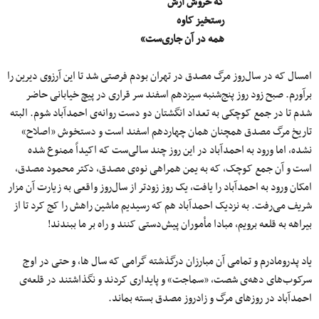
که خروش آرش
رستخیز کاوه
همه در آن جاری‌ست»
امسال که در سال‌روز مرگ مصدق در تهران بودم فرصتی شد تا این آرزوی دیرین را
برآورم. صبح زود روز پنج‌شنبه سیزدهم اسفند سر قراری در پیچ خیابانی حاضر
شدم تا در جمع کوچکی به تعداد انگشتان دو دست روانه‌ی احمدآباد شوم. البته
تاریخ مرگ مصدق همچنان همان چهاردهم اسفند است و دستخوش «اصلاح»
نشده، اما ورود به احمدآباد در این روز چند سالی‌ست که اکیداً ممنوع شده
است و آن جمع کوچک، که به یمن همراهی نوه‌ی مصدق، دکتر محمود مصدق،
امکان ورود به احمدآباد را یافت، یک روز زودتر از سال‌روز واقعی به زیارت آن مزار
شریف می‌رفت. به نزدیک احمدآباد هم که رسیدیم ماشین راهش را کج کرد تا از
بیراهه به قلعه برویم، مبادا مأموران پیش‌دستی کنند و راه بر ما ببندند!
یاد پدرومادرم و تمامی آن مبارزان درگذشته گرامی که سال ها، و حتی در اوج
سرکوب‌های دهه‌ی شصت، «سماجت» و پایداری کردند و نگذاشتند در قلعه‌ی
احمدآباد در روزهای مرگ و زادروز مصدق بسته بماند.