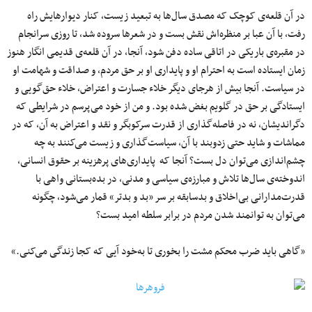
در آن قلعه‌ی کوچک که مصدق سال‌ها به تبعید زیست، کنار دیوارهایش راه
رفت، با آن عبا بر منظره‌‌اش نقش بست و در شعرها سروده شد، تا روزی سرانجام
در مقبره‌ی باریکی در اتاقی ساده دفن شود، آنجا، در آن قلعه‌ی قدیمی انگار هنوز
زمان ایستاده است به احترام او و پایداری او بر حق مردم، و صداقت و شهامت او
در سیاست. آنجا بیش از هرجای دیگر خلاء جسارت و اعتراض، خلاء حق‌گویی و
ایستادگی بر حق در گلویم بغض شده بود. و من از خود می‌پرسم در شرایطی که
دگراندیشان، نه در فاصله‌گذاری از قدرت سرکوبگر و نقد و اعتراض به آن، که در
مماشات و شاید حتی زدوبند با آن، سیاست‌گذاری و زیست می‌کنند به چه
چشم‌اندازی می‌توان دل بست؟ آنجا که پایداری‌های پرهزینه بر حقوق انسانی،
اندوخته‌ی سال‌ها تلاش و مبارزه‌ی سیاسی و مدنی، در بده‌بستانی واهی با
قدرت‌مدارانی بی‌اخلاق و بدسابقه بر سر «بد و بدتر» قمار می‌شود، چگونه
می‌توان به توانمند شدن مردم در برابر سلطه امید بست؟
«گاهی باید ضرب محکم مشت را بخوری تا به‌خود آیی که کجا زندگی می‌کنی.»