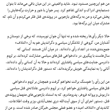
من هم این‌چنین مسدود نبود. شاید واقعیتی در این میان باقی می‌ماند تا بتوان
دستمایه‌ی ادراک و اندکی تفاهم کرد. پسر جوان با شور و حرارت برگه‌هایش را
پخش می‌کرد و من به برگه‌های بازجویی در پرونده‌ی قتل فکر می‌کردم و آن نام، که
مشترک میان این برگه‌ها بود.
حالا دیگر رأی‌ها ریخته شده و نه تنها آن جوان نورسیده، که برخی از دوستان و
آشنایان من، گروهی از تلاشگران سیاسی و دگراندیش هم به آن «ائتلاف»
جمع‌بندی‌شده در اعداد رأی داده‌اند. در میان آنان هستند کسانی که
سال‌هاست با پیگیری در دادخواهی قتل‌های سیاسی مشارکت کرده‌اند، بر لزوم
دادرسی جنایت‌های سیاسی پافشاری کرده‌اند و حالا به آن کسانی رأی داده‌اند،
آنانی را به نمایندگی خویش برگزیده‌اند، که دستور قتل دگراندیشان را داده‌اند.
من این رأی را هم‌سنگ برائت نخواهم گرفت و همچنان بر لزوم دادخواهی
قتل‌های سیاسی پافشاری خواهم کرد، بر لزوم دادرسی عادلانه‌ی قتل سیاسی
داریوش و پروانه فروهر، پدرومادرم، که به استناد بازجویی‌های متهمان پرونده‌ی
قتل، دستور اجرای آن از سوی آیت‌الله دری نجف‌آبادی، وزیر وقت اطلاعات،
کاندیدای «ائتلاف امید» و عضو فعلی مجلس خبرگان صادر شده است. و من از