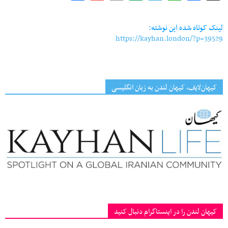
Link
لینک کوتاه شده این نوشته:
https://kayhan.london/?p=39529
کیهان‌لایف، کیهان لندن به زبان انگلیسی
کیهان لندن را در اینستاگرام دنبال کنید