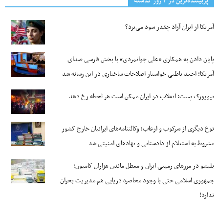
پربیننده‌ترین‌ در ۷ روز گذشته
آمریکا از ایران آزاد چقدر سود می‌برد؟
پایان دادن به همکاری «علی جوانمردی» با بخش فارسی صدای
آمریکا؛ احمد باطبی خواستار اصلاحات ساختاری در این رسانه شد
نیویورک پست: انقلاب در ایران ممکن است هر لحظه رخ دهد
نوع دیگری از سرکوب و ارعاب؛ وکالتنامه‌های ایرانیان خارج کشور
مشروط به استعلام از دادستانی و نهادهای امنیتی شد
بلبشو در مرزهای زمینی ایران و معطل ماندن هزاران کامیون؛
جمهوری اسلامی حتی با وجود محاصره دریایی هم مدیریت بحران
ندارد!