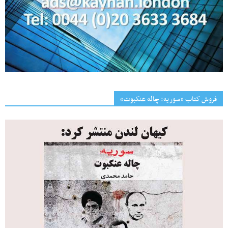
فروش کتاب «سوریه: چاله عنکبوت»