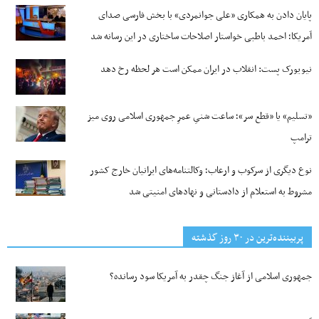
پایان دادن به همکاری «علی جوانمردی» با بخش فارسی صدای
آمریکا؛ احمد باطبی خواستار اصلاحات ساختاری در این رسانه شد
نیویورک پست: انقلاب در ایران ممکن است هر لحظه رخ دهد
«تسلیم» یا «قطع سر»؛ ساعت شنیِ عمرِ جمهوری اسلامی روی میز
ترامپ
نوع دیگری از سرکوب و ارعاب؛ وکالتنامه‌های ایرانیان خارج کشور
مشروط به استعلام از دادستانی و نهادهای امنیتی شد
پربیننده‌ترین‌ در ۳۰ روز گذشته
جمهوری اسلامی از آغاز جنگ چقدر به آمریکا سود رسانده؟