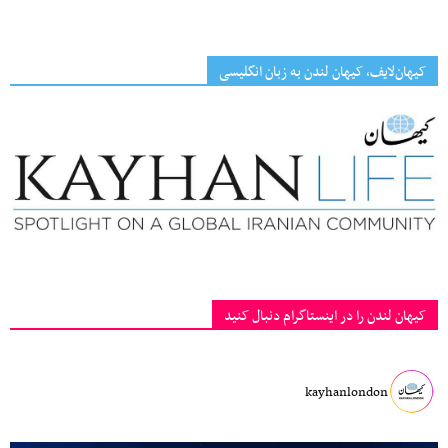
کیهان‌لایف، کیهان لندن به زبان انگلیسی
کیهان لندن را در اینستاگرام دنبال کنید
kayhanlondon