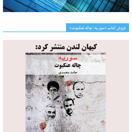
فروش کتاب «سوریه: چاله عنکبوت»