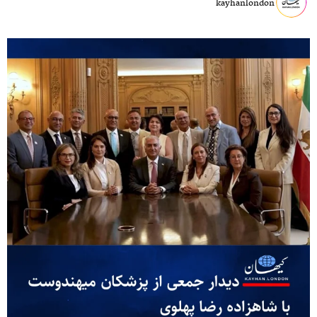
kayhanlondon