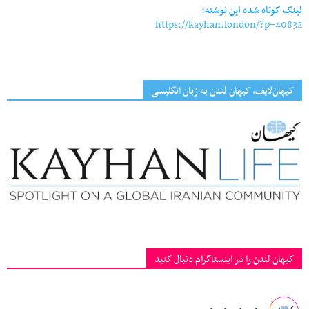
لینک کوتاه شده این نوشته:
https://kayhan.london/?p=40832
کیهان‌لایف، کیهان لندن به زبان انگلیسی
کیهان لندن را در اینستاگرام دنبال کنید