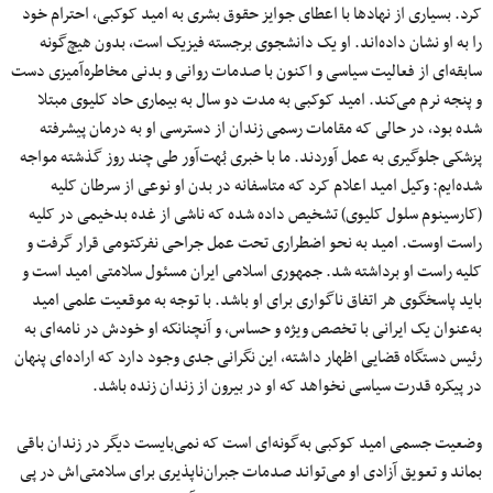
کرد. بسیاری از نهادها با اعطای جوایز حقوق بشری به امید کوکبی، احترام خود
را به او نشان داده‌اند. او یک دانشجوی برجسته فیزیک است، بدون هیچ‌گونه
سابقه‌ای از فعالیت سیاسی و اکنون با صدمات روانی و بدنی مخاطره‌آمیزی دست
و پنجه نرم می‌کند. امید کوکبی به مدت دو سال به بیماری حاد کلیوی مبتلا
شده بود، در حالی که مقامات رسمی زندان از دسترسی او به درمان پیشرفته
پزشکی جلوگیری به‌ عمل آوردند. ما با خبری بُهت‌آور طی چند روز گذشته مواجه
شده‌ایم: وکیل امید اعلام کرد که متاسفانه در بدن او نوعی از سرطان کلیه
(کارسینوم سلول کلیوی) تشخیص داده شده که ناشی از غده بدخیمی در کلیه
راست اوست. امید به‌ نحو اضطراری تحت عمل جراحی نفرکتومی قرار گرفت و
کلیه راست او برداشته شد. جمهوری اسلامی ایران مسئول سلامتی امید است و
باید پاسخگوی هر اتفاق ناگواری برای او باشد. با توجه به موقعیت علمی امید
به‌عنوان یک ایرانی با تخصص ویژه و حساس، و آنچنانکه او خودش در نامه‌ای به
رئیس دستگاه قضایی اظهار داشته، این نگرانی جدی وجود دارد که اراده‌ای پنهان
در پیکره قدرت سیاسی نخواهد که او در بیرون از زندان زنده باشد.
وضعیت جسمی امید کوکبی به‌گونه‌ای است که نمی‌بایست دیگر در زندان باقی
بماند و تعویق آزادی او می‌تواند صدمات جبران‌ناپذیری برای سلامتی‌اش در پی