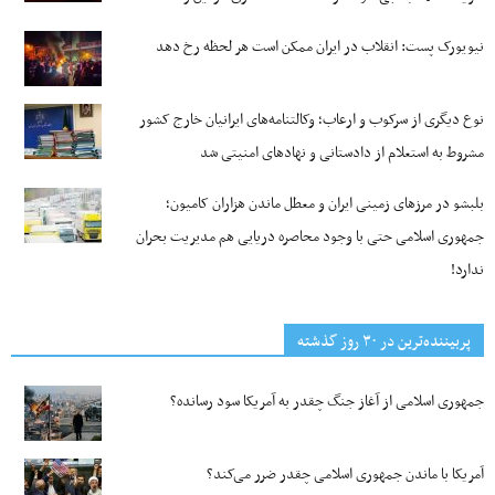
نیویورک پست: انقلاب در ایران ممکن است هر لحظه رخ دهد
نوع دیگری از سرکوب و ارعاب؛ وکالتنامه‌های ایرانیان خارج کشور
مشروط به استعلام از دادستانی و نهادهای امنیتی شد
بلبشو در مرزهای زمینی ایران و معطل ماندن هزاران کامیون؛
جمهوری اسلامی حتی با وجود محاصره دریایی هم مدیریت بحران
ندارد!
پربیننده‌ترین‌ در ۳۰ روز گذشته
جمهوری اسلامی از آغاز جنگ چقدر به آمریکا سود رسانده؟
آمریکا با ماندن جمهوری اسلامی چقدر ضرر می‌کند؟