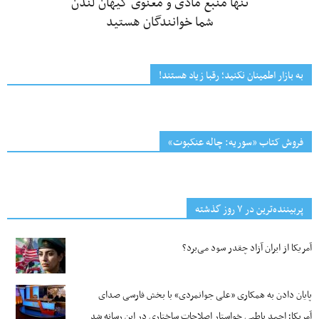
تنها منبع مادی و معنوی کیهان لندن
شما خوانندگان هستید
به بازار اطمینان نکنید؛ رقبا زیاد هستند!
فروش کتاب «سوریه: چاله عنکبوت»
پربیننده‌ترین‌ در ۷ روز گذشته
آمریکا از ایران آزاد چقدر سود می‌برد؟
پایان دادن به همکاری «علی جوانمردی» با بخش فارسی صدای
آمریکا؛ احمد باطبی خواستار اصلاحات ساختاری در این رسانه شد