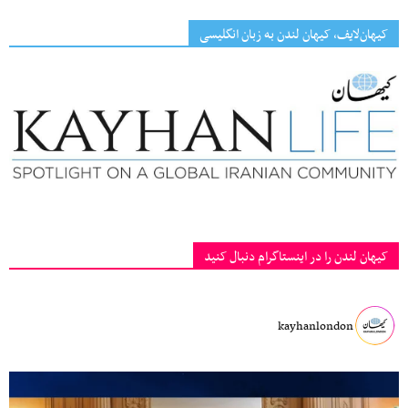
کیهان‌لایف، کیهان لندن به زبان انگلیسی
کیهان لندن را در اینستاگرام دنبال کنید
kayhanlondon