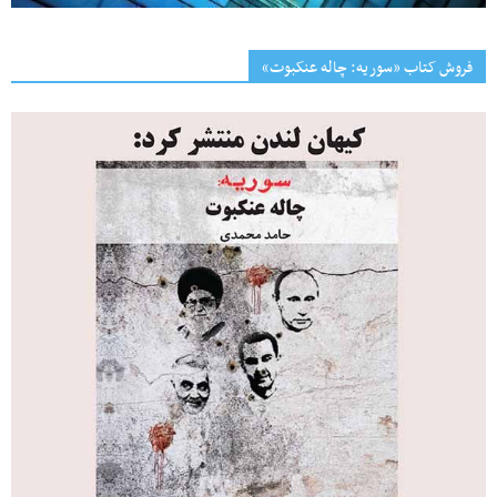
فروش کتاب «سوریه: چاله عنکبوت»