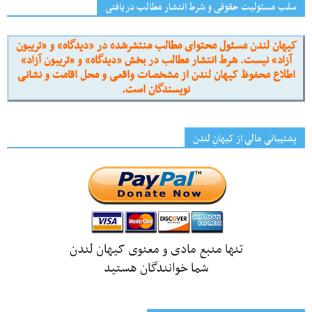
سلب مسئولیت حقوقی و شرط انتشار مطالب دریافتی
کیهان لندن مسئول محتوای مطالب منتشرشده در «دیدگاه» و «تریبون
آزاد» نیست. شرط انتشار مطالب در بخش «دیدگاه» و «تریبون آزاد»
اطلاع محفوظ کیهان لندن از مشخصات واقعی و محل اقامت و نشانی
نویسندگان است.
پشتیبانی مالی از کیهانِ لندن
تنها منبع مادی و معنوی کیهان لندن
شما خوانندگان هستید