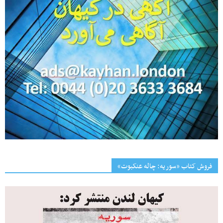
فروش کتاب «سوریه: چاله عنکبوت»