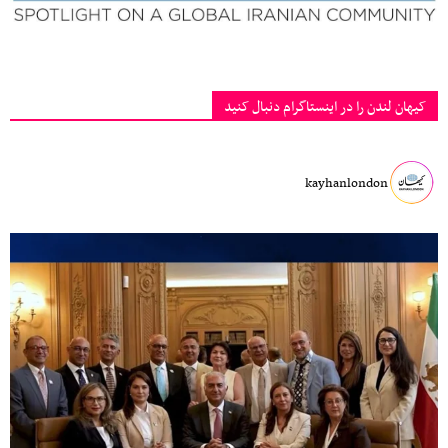
کیهان لندن را در اینستاگرام دنبال کنید
kayhanlondon