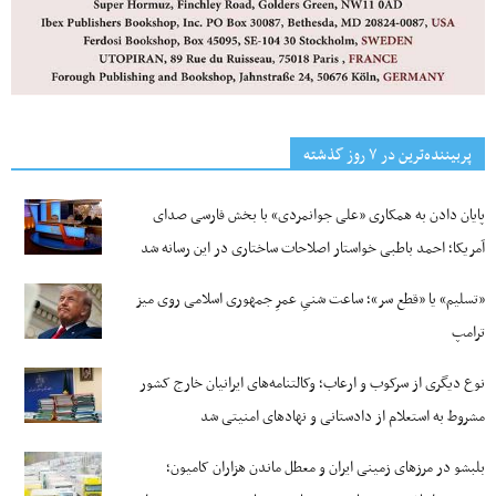
پربیننده‌ترین‌ در ۷ روز گذشته
پایان دادن به همکاری «علی جوانمردی» با بخش فارسی صدای
آمریکا؛ احمد باطبی خواستار اصلاحات ساختاری در این رسانه شد
«تسلیم» یا «قطع سر»؛ ساعت شنیِ عمرِ جمهوری اسلامی روی میز
ترامپ
نوع دیگری از سرکوب و ارعاب؛ وکالتنامه‌های ایرانیان خارج کشور
مشروط به استعلام از دادستانی و نهادهای امنیتی شد
بلبشو در مرزهای زمینی ایران و معطل ماندن هزاران کامیون؛