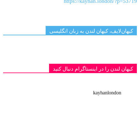
https://kayhan.london/?p=53719
کیهان‌لایف، کیهان لندن به زبان انگلیسی
کیهان لندن را در اینستاگرام دنبال کنید
kayhanlondon