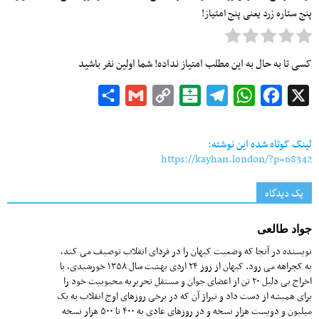
پنج ستاره زرد یعنی پنج امتیاز!
کسی تا به حال به این مطلب امتیاز نداده! شما اولین نفر باشید
Share
Gmail
Copy
Balatarin
Telegram
WhatsApp
Facebook
X
Link
لینک کوتاه شده این نوشته:
https://kayhan.london/?p=68342
یک دیدگاه
جواد طالعی
نویسنده در آنجا که وضعیت کیهان را در فردای انقلاب توصیف می کند،
به کجراهه می رود. کیهان از روز ۲۴ اردی بهشت سال ۱۳۵۸ خورشیدی، با
اخراج بی دلیل ۲۰ تن از اعضای جوان و مستقل تحریریه محبوبیت خود را
برای همیشه از دست داد و تیراژ آن که در برخی روزهای اوج انقلاب به یک
میلیون و دویست هزار نسخه و در روزهای عادی به ۴۰۰ تا ۵۰۰ هزار نسخه