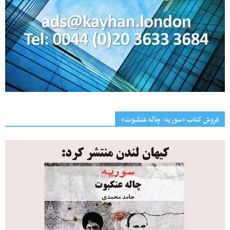
فروش کتاب «سوریه: چاله عنکبوت»