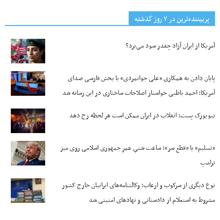
پربیننده‌ترین‌ در ۷ روز گذشته
آمریکا از ایران آزاد چقدر سود می‌برد؟
پایان دادن به همکاری «علی جوانمردی» با بخش فارسی صدای
آمریکا؛ احمد باطبی خواستار اصلاحات ساختاری در این رسانه شد
نیویورک پست: انقلاب در ایران ممکن است هر لحظه رخ دهد
«تسلیم» یا «قطع سر»؛ ساعت شنیِ عمرِ جمهوری اسلامی روی میز
ترامپ
نوع دیگری از سرکوب و ارعاب؛ وکالتنامه‌های ایرانیان خارج کشور
مشروط به استعلام از دادستانی و نهادهای امنیتی شد