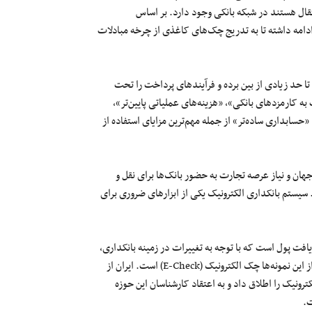
قال
هستند در شبکه بانکی وجود دارد. بر اساس
دامه داشته تا
به
تدریج
چک‌های کاغذی از چرخه مبادلات
 حد زیادی از بین برده و فرآیندهای پرداخت را تحت
 به کارمزدهای بانکی»، «هزینه‌های عملیاتی پایین‌تر»،
«حسابداری ساده‌تر»
از
جمله
مهم‌ترین
مزایای استفاده از
هان و نیاز عرصه تجارت به حضور بانک‌ها برای
نقل
و
 سیستم بانکداری الکترونیک یکی از
ابزارهای
ضروری برای
داری الکترونیک (E-Banking)، پرداخت و دریافت پول است که با توجه به تغییرات در زمینه بانکداری،
چک الکترونیک (E-Check) است. ایران
از
رونیک را اطلاق داد و به اعتقاد کارشناسان این حوزه
ت.