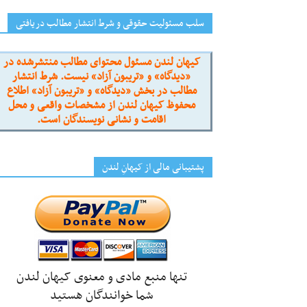
سلب مسئولیت حقوقی و شرط انتشار مطالب دریافتی
کیهان لندن مسئول محتوای مطالب منتشرشده در
«دیدگاه» و «تریبون آزاد» نیست. شرط انتشار
مطالب در بخش «دیدگاه» و «تریبون آزاد» اطلاع
محفوظ کیهان لندن از مشخصات واقعی و محل
اقامت و نشانی نویسندگان است.
پشتیبانی مالی از کیهانِ لندن
تنها منبع مادی و معنوی کیهان لندن
شما خوانندگان هستید