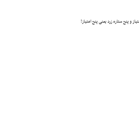
ز و پنج ستاره زرد یعنی پنج امتیاز!