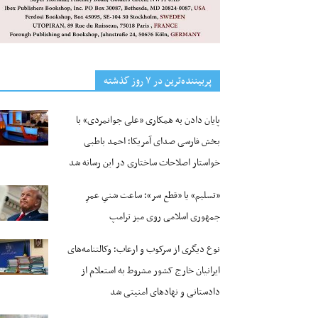
پربیننده‌ترین‌ در ۷ روز گذشته
پایان دادن به همکاری «علی جوانمردی» با
بخش فارسی صدای آمریکا؛ احمد باطبی
خواستار اصلاحات ساختاری در این رسانه شد
«تسلیم» یا «قطع سر»؛ ساعت شنیِ عمرِ
جمهوری اسلامی روی میز ترامپ
نوع دیگری از سرکوب و ارعاب؛ وکالتنامه‌های
ایرانیان خارج کشور مشروط به استعلام از
دادستانی و نهادهای امنیتی شد