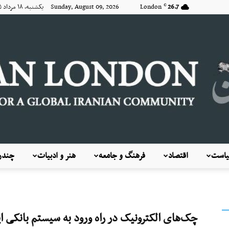
26.7
London
Sunday, August 09, 2026 یکشنبه, ۱۸ مرداد ۱۴۰۵
C
است
اقتصاد
فرهنگ و جامعه
هنر و ادبیات
چندرس
KayhanLondon
چک‌های الکترونیک در راه ورود به سیستم بانکی ای