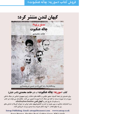
فروش کتاب «سوریه: چاله عنکبوت»