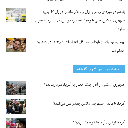
بلبشو در مرزهای زمینی ایران و معطل ماندن هزاران کامیون؛
جمهوری اسلامی حتی با وجود محاصره دریایی هم مدیریت بحران
ندارد!
آروین خیرخواه، از بازداشت‌شدگان اعتراضات دی۴۰۴، در شاهرود
اعدام شد
پربیننده‌ترین‌ در ۳۰ روز گذشته
جمهوری اسلامی از آغاز جنگ چقدر به آمریکا سود رسانده؟
آمریکا با ماندن جمهوری اسلامی چقدر ضرر می‌کند؟
آمریکا از ایران آزاد چقدر سود می‌برد؟