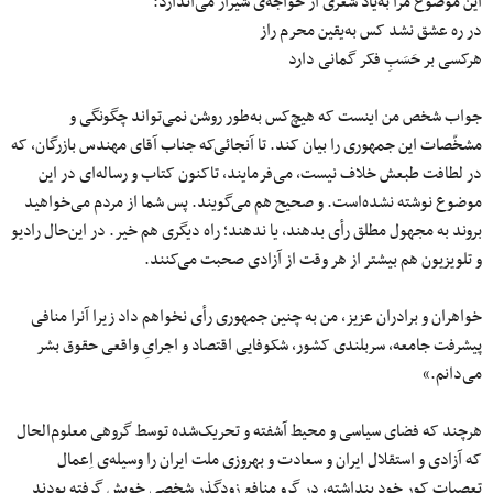
این موضوع مرا به‌یاد شعری از خواجه‌ی شیراز می‌اندازد:
در ره عشق نشد کس به‌یقین محرم راز
هرکسی بر حَسَبِ فکر گمانی دارد
جواب شخص من اینست که هیچ‌کس به‌طور روشن نمی‌تواند چگونگی و
مشخّصات این جمهوری را بیان کند. تا آنجائی‌که جناب آقای مهندس بازرگان، که
در لطافت طبعش خلاف نیست، می‌فرمایند، تاکنون کتاب و رساله‌ای در این
موضوع نوشته نشده‌‌است. و صحیح هم می‌گویند. پس شما از مردم می‌خواهید
بروند به مجهول مطلق رأی بدهند، یا ندهند؛ راه دیگری هم خیر. در این‌حال رادیو
و تلویزیون هم بیشتر از هر وقت از آزادی صحبت می‌‌کنند.
خواهران و برادران عزیز، من به چنین جمهوری رأی نخواهم داد زیرا آنرا منافی
پیشرفت جامعه، سربلندی کشور، شکوفایی اقتصاد و اجرایِ واقعی حقوق بشر
می‌دانم.»
هرچند که فضای سیاسی و محیط آشفته و تحریک‌شده‌ توسط گروهی معلوم‌الحال
که آزادی و استقلال ایران و سعادت و بهروزی ملت ایران را وسیله‌ی اِعمال
تعصبات کور خود پنداشته، در گرو منافع زودگذرِ شخصی خویش گرفته بودند