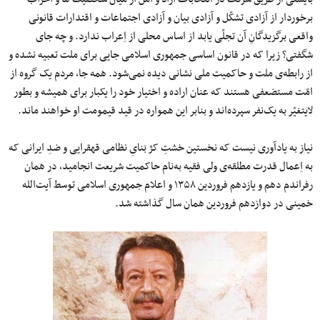
برخوردار از آزادی تشکّل و آزادی بیان و آزادی اجتماعات و اقتدارات قانونی
واقعی برگزیدگانِ آن تجلّی ‌یابد از اساس محلی از اِعراب ندارد. و چه جای
شگفتی؟ زیرا که در قانون اساسی جمهوری اسلامی جایی برای ملت تعبیه نشده و
از رابطه‌ی ملت و حاکمیت ملی نشانی دیده نمی‌شود. همه جا، مردم یک گروه از
امّت مستضعفی هستند که عنان اراده و اختیار خود را یکبار برای همیشه و بطور
لایتغیّر به یک‌نفر سپرده‌اند و بنابر این همواره در قید قیمومت او خواهند ماند.
نیاز به یادآوری نیست که نخستین خشتِ کژ بَنایِ نظامی قهقرایی و ضدِ ایرانی که
به اِعمال قدرت مطلقه‌ی ولی فقیه به‌نام حاکمیت شریعت انجامید، در همان
رفراندم دهم و یازدهم فروردین ۱۳۵۸ و اعلام جمهوری اسلامی توسط آیت‌الله
خمینی در دوازدهم فروردین همان سال گذاشته شد.