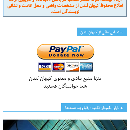
اطلاع محفوظ کیهان لندن از مشخصات واقعی و محل اقامت و نشانی
نویسندگان است.
پشتیبانی مالی از کیهانِ لندن
تنها منبع مادی و معنوی کیهان لندن
شما خوانندگان هستید
به بازار اطمینان نکنید؛ رقبا زیاد هستند!