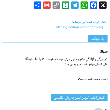
Share
Gmail
Copy
Balatarin
Telegram
WhatsApp
Facebook
X
Link
لینک کوتاه شده این نوشته:
https://kayhan.london/?p=74384
یک دیدگاه
سپنتا
در بزرگی و آزادگیِ دکتر بختیار حرفی نیست. هرچند که با تمام دیدگاه
های ایشان موافق نیستم. روحش شاد
Comments are closed.
کیهان‌لایف، کیهان لندن به زبان انگلیسی