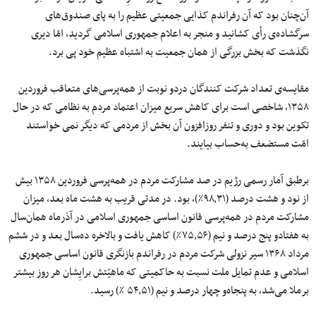
آن‌چنان بود که آن رفراندم کذایی جمعیتی عظیم را به پای صندوق‌های
سرگشاده‌ی رأی کشانید و منجر به اعلام جمهوری اسلامی گردید، امّا دیری
نگذشت که بخش بزرگی از همان جمعیت به اشتباه عظیم خود پی برد.
مقایسه‌ی تعداد شرکت کنندگان دردو نوبت از همه‌پرسی‌های متعاقب فروردین
۱۳۵۸، شاخصی است برای کاهش سریع میزان اعتماد مردم به نظامی که در حال
تکوین بود و دوری و تنفر روز‌افزون آن بخش از مردمی که دیگر نمی خواستند
امّت مستضعف به‌حساب بیایند.
برطبق آمار رسمی رژیم در صد مشارکت مردم در همه‌پرسی فروردین ۱۳۵۸ بیش
از نود و هشت درصد (۹۸٫۳۱٪)، بود. در مدتی قریب به هشت ماه بعد، میزان
مشارکت مردم در همه‌پرسی قانون اساسی جمهوری اسلامی در آذرماه همان‌سال
به هفتادو پنج درصد و نیم (۷۵٫۵۶٪) کاهش یافت و بالاخره ده‌سال بعد و در ششم
مرداد ۱۳۶۸ سیر نزولی شرکت مردم در رفراندم بازنگری قانون اساسی جمهوری
اسلامی و عدم تمایل ملت نسبت به حاکمیتی که ماهیّتش برایِشان هر روز بیشتر
برملا می‌شد، به پنجاه‌و چهار درصد و نیم (۵۴٫۵۱ ٪) رسید.