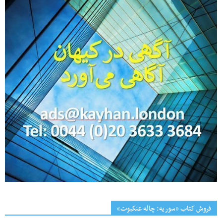
فروش کتاب «سوریه: چاله عنکبوت»