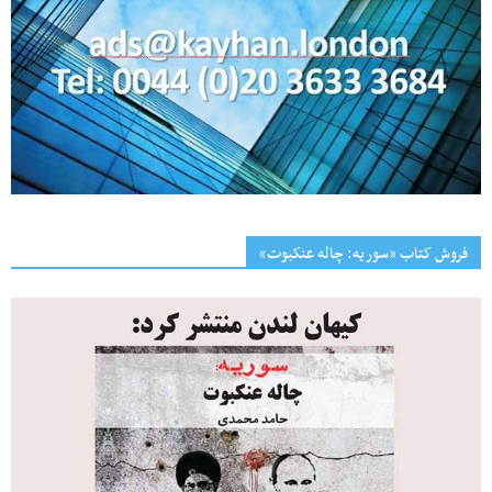
فروش کتاب «سوریه: چاله عنکبوت»