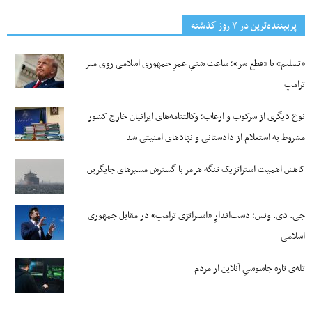
پربیننده‌ترین‌ در ۷ روز گذشته
«تسلیم» یا «قطع سر»؛ ساعت شنیِ عمرِ جمهوری اسلامی روی میز
ترامپ
نوع دیگری از سرکوب و ارعاب؛ وکالتنامه‌های ایرانیان خارج کشور
مشروط به استعلام از دادستانی و نهادهای امنیتی شد
کاهش اهمیت استراتژیک تنگه‌ هرمز با گسترش مسیرهای جایگزین
جی‌. دی. ونس؛ دست‌اندازِ «استراتژی ترامپ» در مقابل جمهوری
اسلامی
تله‌ی تازه جاسوسیِ آنلاین از مردم