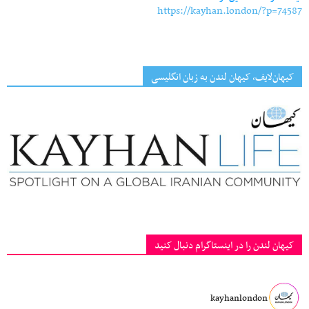
https://kayhan.london/?p=74587
کیهان‌لایف، کیهان لندن به زبان انگلیسی
کیهان لندن را در اینستاگرام دنبال کنید
kayhanlondon