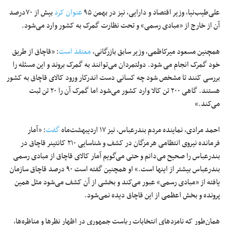
علی‌طیب‌نیا، وزیر اقتصاد و دارایی، نیز در بهمن ۹۵
عنوان کرد
بیش از ۷۰درصد
آن از خارج از «مبادی رسمی» و تحت نظارت گمرک به کشور وارد می‌شود.
همچنین مسعود میرکاظمی، وزیر سابق بازرگانی،
معتقد است
: «قاچاق از طریق
خود گمرک انجام می شود. دولتمردان می‌توانند به گمرک بروند و این مسئله را
بررسی کنند تا مشخص شود چه کسانی دست اندرکار ورود کالای قاچاق به کشور
هستند. گاهی ۲۰۰ تن کالا وارد کشور می‌شود اما گمرک آن را ۲۰ تن ثبت
می‌کند.»
ا‌حمد مرادی، نماینده مردم بندرعباس، نیز ۱۷ اردیبهشت‌ماه
گفت
: «آمار
فرمانده نیروی انتظامی هرمزگان در کشف و شناسایی ۲۱۰ کانتینر قاچاق در
بندرعباس را صحیح می‌دانم و حتی می‌گویم آمار کالای قاچاق از مبادی رسمی
بندرعباس بیشتر از اینها است.» او همچنین گفته است ۹۰ درصد قاچاق سازمان
یافته از «مبادی رسمی» عبور می‌کند و بخشی از آن کشف می‌شود مثل همین
پرونده و بخش اعظمی از این قاچاق دیده نمی‌شود.
همان‌طور که نامزدهای انتخابات ریاست جمهوری در اظهار نظرها و مناظره‌ها،