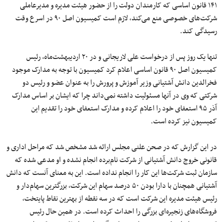
۱۴۱
قانون اساسی که کارمندان دولت را از حضور
هیئت
مدیره و مدیرعاملی
شرکت‌های خصوصی منع می‌کند، لازم است کمیسیون اصل
۹۰
در اسرع وقت
رسیدگی کند.
تنها
یک
روز پس از درخواست علی لاریجانی و در
۲۰
اردیبهشت‌ماه
، رئیس
کمیسیون اصل
۹۰
قانون اساسی اعلام کرد کمیسیون با توجه به مدارک موجود
فخرالدین دانش آشتیانی وزیر
آموزش
و
پرورش
را
به
عنوان
عضو و رئیس
دو
شرکتی که وی در آنها مسئولیت داشته
نمی‌داند
چرا
که
ایشان
بر اساس
مدارک
آذر
۹۵
استعفای خود را اعلام کرده و مدارک استعفای خود را تقدیم این
کمیسیون نیز کرده است.
در این گزارش که در صحن علنی مجلس ارائه شد مشخص شد که مراحل اداری و
قانونی خروج دانش آشتیانی از شرکت نام‌برده انجام نشده و او مدعی شده که
سازمان ثبت شرکت‌ها این کار را انجام نداده است. این به معنای آنست که دانش
آشتیانی همچنان با دارا بودن ۵۰ درصد سهام این شرکت، بزرگترین سهام‌دار و
رئیس هیئت مدیره این شرکت است که در سه نقطه از بهترین نقاط پایتخت،
فروشگاه‌های زنجیره‌ای بزرگی را احداث کرده است. در همین حال رئیس