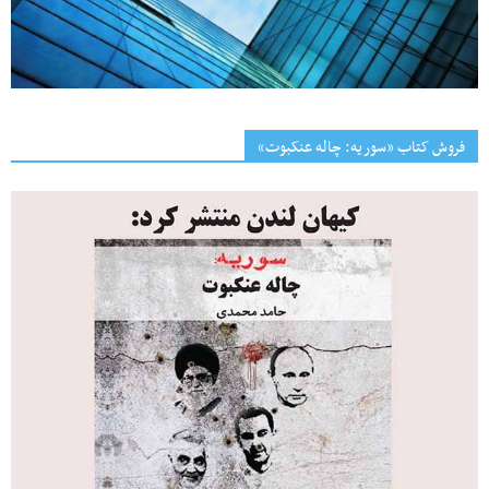
فروش کتاب «سوریه: چاله عنکبوت»