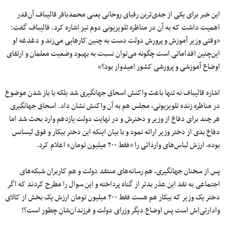
این خبر برای یکی از
جدی‌ترین
رقبای روحانی یعنی محمدباقر قالیباف
آن‌قدر
اهمیت داشت که به آن در مناظره
تلویزیونی
دوم
نیز اشاره کرد. قالیباف گفت:
«وقتی وزیر
آموزش
و
پرورش
دولت دست به چنین کارهایی می‌زند و دغدغه او
این‌چنین
اقداماتی است چگونه می‌توان نسبت به بهبود وضعیت معلمان و ارتقای
اوضاع آموزشی و پرورشی کشور امیدوار بود؟»
اشاره قالیباف
نه
تنها
باعث واکنش اسحاق جهانگیری شد بلکه با باز شدن موضوع
در
مناظره
زنده
تلویزیونی
، مجلس هم به آن واکنش نشان داد. اسحاق جهانگیری
هر
چند
برای دفاع از وزیر و دخترش و
در
نهایت
دولت
یازدهم
وارد بحث شد اما
دفاع بدی از دختر وزیر ارائه نمود و
با
بیان
اینکه این دختر بیکار و فوق‌ لیسانس
بوده، ارزش لباس‌های وارداتی را «فقط
۲۰۰
میلیون
تومان» اعلام کرد.
پس از سخنان جهانگیری، هم رسانه‌های منتقد دولت و هم کاربران شبکه‌های
اجتماعی به نقد این عذر بدتر از گناه پرداخته و این سوال را مطرح کردند که اگر
دختر یک وزیر که بیکار هم هست فقط
۲۰۰
میلیون
تومان ارزش یک بخش از کالای
وادارتی‌اش است پس اوضاع دیگر وزرای دولت و فرزندان‌شان چطور است؟!