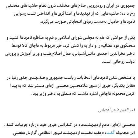
جمهوری در ایران و ر
و
در
رویی
جناح‌های
مختلف درون نظام
حاشیه‌های
مختلفی
رخ
داده
؛
حاشیه‌هایی
که از تهدیدها و
افشاگری‌ها
و انداختن تشت رسوایی
نامزدها و حامیان
به‌دست
رقبای انتخاباتی صورت
می‌گیرد
.
یکی از حواشی که هم به مجلس شورای اسلامی و هم به مناظره نامزدها کشید و
سخنگوی قوه قضائیه را وادار به واکنش کرد، خبر مربوط به قاچاق کالا توسط
دختر فخرالدین احمدی
دانش‌آشتیانی
، فعال
اصلاح‌طلب
و وزیر
آموزش
و
پرورش
دولت روحانی است.
با مشخص شدن نامزدهای انتخابات ریاست جمهوری و
صف‌بندی
جدی رقبا در
مقابل یکدیگر، خبری از سوی غلامحسین محسنی اژه‌ای منتشر شد که به پیدا
کردن محموله قاچاقی اشاره داشت که متعلق به دختر وزیر بود.
فخر الدین دانش آشتیانی
محسنی اژه‌ای،
دهم
اردیبهشت‌ماه
در کنفرانس خبری خود درباره جزییات کشف
این محموله
گفت
: «هفته نخست اردیبهشت نیروی انتظامی گزارش مفصلی