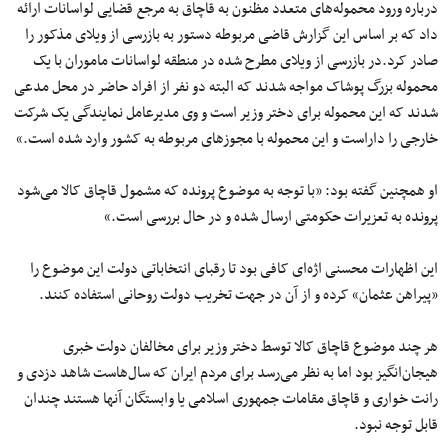
درباره ورود محموله‌های متعدد مظنون به قاچاق به مرجع قضایی لواسانات ارائه
داد که
بر اساس
این گزارش قاضی مربوطه دستور به بازرسی از ویلای مذکور را
صادر کرد.در بازرسی از ویلای
مطرح
شده
در منطقه لواسانات
ماموران
با
یک
محموله بزرگ پوشاک مواجه شدند که البته
دو
نفر از افراد حاضر در محل مدعی
شدند که این محموله برای دختر وزیر است و وی مدیرعامل نمایندگی
یک
شرکت
خارجی
را
داراست
و این محموله با مجوزهای مربوطه به کشور
وارد
شده
است.»
او همچنین گفته بود: «با توجه به موضوع پرونده که مشمول قاچاق کالا می‌شود
پرونده به تعزیرات حکومتی
ارسال
شده
و در حال بررسی است.»
این اظهارات محسنی
اژه‌ای
کافی بود تا رقبای انتخاباتی دولت این موضوع را
«پیراهن عثمان» کرده و از آن در جهت تخریب دولت روحانی استفاده کنند.
هر
چند
موضوع قاچاق کالا توسط دختر وزیر برای مخالفان دولت خبری
هیجان‌
انگیز
بود اما به نظر
می‌رسد
برای مردم ایران که
سال‌هاست
شاهد دزدی و
رانت
خواری
و قاچاق مقامات جمهوری اسلامی یا وابستگان آنها هستند چندان
قابل توجه نبود.