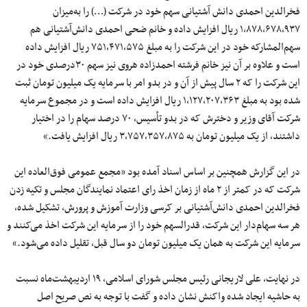
فخرالدین احمدی دانش آشتیانی سهم خود در شرکت (…) را به‌میزان
۱,۸۷۸,۶۷۸,۹۳۷ ریال افزایش داده و خانم ضحی احمدی دانش‌آشتیانی هم
سهم‌المشارکه خود در این شرکت را به مبلغ ۷۵۱,۴۷۱,۵۷۵ ریال افزایش داده
است و علاوه بر آن نیز خانم فرشته احمدزاده هروی نیز سهم ۳۰درصدی خود در
این شرکت را که ۲ سال پیش از آن و در بدو امر با سرمایه یک میلیون تومان ثبت
شده بود به مبلغ ۱,۱۲۷,۲۰۷,۳۶۳ ریال افزایش داده است و در مجموع سرمایه
شرکت آقای وزیر و دخترش که در بدو تأسیس، ۷۰ درصد سهام را در اختیار
داشتند، از یک میلیون تومان به ۳,۷۵۷,۳۵۷,۸۷۵ ریال افزایش یافت.»
در این گزارش همچنین بر اساس اسناد آمده بود «مجمع عمومی فوق‌العاده این
شرکت که در کمتر از ۲ ماه از زمان اخذ رای اعتماد نمایندگان مجلس و تکیه زدن
فخرالدین احمدی دانش‌آشتیانی بر کرسی وزارت آموزش و پرورش، تشکیل شده،
هر سه سهام‌دار این شرکت، قدرالسهم خود را از سرمایه این شرکت اخذ می‌کنند و
سرمایه این شرکت به همان یک میلیون تومان دو سال قبل، تقلیل داده می‌شود.»
در نهایت، علی لاریجانی رئیس مجلس شورای اسلامی،
۱۹
اردیبهشت‌ماه
نسبت
به حاشیه
ایجاد
شده
واکنش نشان داده و گفت با توجه به نص صریح اصل