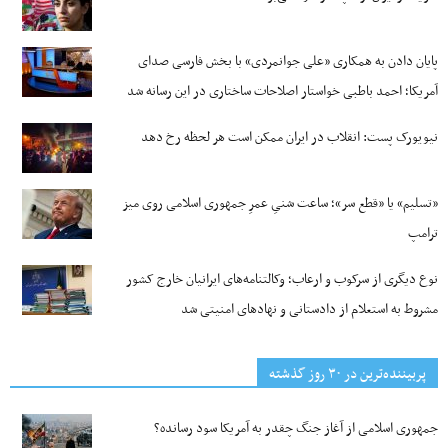
پایان دادن به همکاری «علی جوانمردی» با بخش فارسی صدای
آمریکا؛ احمد باطبی خواستار اصلاحات ساختاری در این رسانه شد
نیویورک پست: انقلاب در ایران ممکن است هر لحظه رخ دهد
«تسلیم» یا «قطع سر»؛ ساعت شنیِ عمرِ جمهوری اسلامی روی میز
ترامپ
نوع دیگری از سرکوب و ارعاب؛ وکالتنامه‌های ایرانیان خارج کشور
مشروط به استعلام از دادستانی و نهادهای امنیتی شد
پربیننده‌ترین‌ در ۳۰ روز گذشته
جمهوری اسلامی از آغاز جنگ چقدر به آمریکا سود رسانده؟