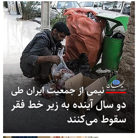
 ز
از