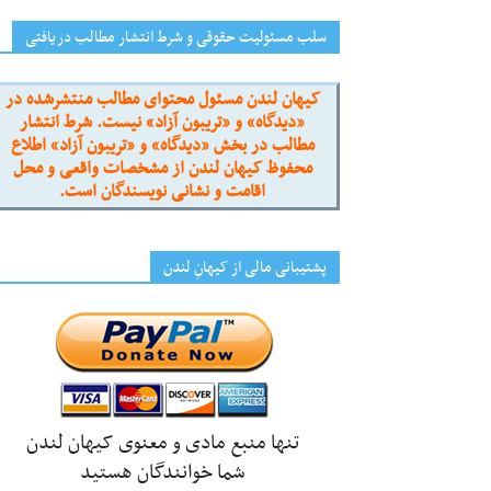
سلب مسئولیت حقوقی و شرط انتشار مطالب دریافتی
کیهان لندن مسئول محتوای مطالب منتشرشده در
«دیدگاه» و «تریبون آزاد» نیست. شرط انتشار
مطالب در بخش «دیدگاه» و «تریبون آزاد» اطلاع
محفوظ کیهان لندن از مشخصات واقعی و محل
اقامت و نشانی نویسندگان است.
پشتیبانی مالی از کیهانِ لندن
تنها منبع مادی و معنوی کیهان لندن
شما خوانندگان هستید