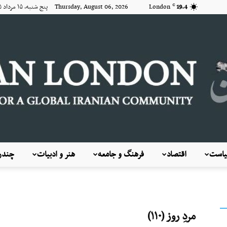
19.4
London
Thursday, August 06, 2026 پنج شنبه, ۱۵ مرداد ۱۴۰۵
C
است
اقتصاد
فرهنگ و جامعه
هنر و ادبیات
چندرس
KayhanLondon
مردِ روز (۱۱۰)