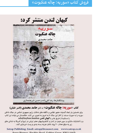
فروش کتاب «سوریه: چاله عنکبوت»