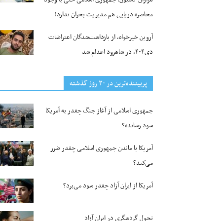
محاصره دریایی هم مدیریت بحران ندارد!
آروین خیرخواه، از بازداشت‌شدگان اعتراضات
دی۴۰۴، در شاهرود اعدام شد
پربیننده‌ترین‌ در ۳۰ روز گذشته
جمهوری اسلامی از آغاز جنگ چقدر به آمریکا
سود رسانده؟
آمریکا با ماندن جمهوری اسلامی چقدر ضرر
می‌کند؟
آمریکا از ایران آزاد چقدر سود می‌برد؟
تحول گردشگری در ایران آزاد