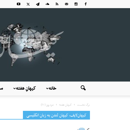
خانه
کیهانِ هفته
سی
برگ نخست
کیهانِ هفته
مردِ روز (۱۱۰)
کیهان‌لایف، کیهان لندن به زبان انگلیسی