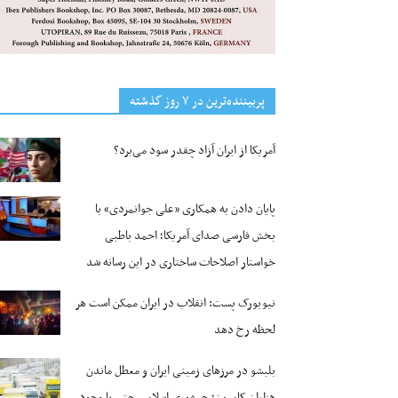
پربیننده‌ترین‌ در ۷ روز گذشته
آمریکا از ایران آزاد چقدر سود می‌برد؟
پایان دادن به همکاری «علی جوانمردی» با
بخش فارسی صدای آمریکا؛ احمد باطبی
خواستار اصلاحات ساختاری در این رسانه شد
نیویورک پست: انقلاب در ایران ممکن است هر
لحظه رخ دهد
بلبشو در مرزهای زمینی ایران و معطل ماندن
هزاران کامیون؛ جمهوری اسلامی حتی با وجود