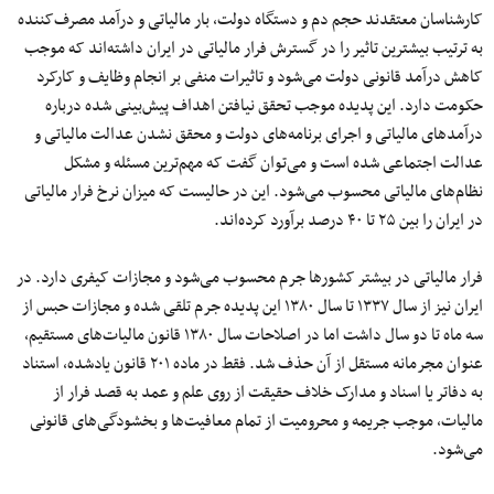
کارشناسان معتقدند حجم دم و دستگاه دولت، بار مالیاتی و درآمد مصرف‌کننده
به ترتیب بیشترین تاثیر را در گسترش فرار مالیاتی در ایران داشته‌اند که موجب
کاهش درآمد قانونی دولت
می‌شود
و
تاثیرات
منفی بر انجام وظایف و کارکرد
حکومت دارد. این پدیده موجب تحقق نیافتن اهداف
پیش‌
بینی
شده
درباره
درآمدهای مالیاتی و اجرای
برنامه‌های
دولت و محقق نشدن عدالت مالیاتی و
عدالت اجتماعی شده است و
می‌توان
گفت که
مهم‌ترین
مسئله و مشکل
نظام‌های
مالیاتی محسوب
می‌شود
. این در حالیست که میزان نرخ فرار مالیاتی
در ایران
را
بین
۲۵
تا
۴۰
درصد برآورد
کرده‌اند
.
فرار مالیاتی در بیشتر کشورها جرم محسوب
می‌شود
و مجازات کیفری دارد. در
ایران نیز از سال
۱۳۳۷
تا سال
۱۳۸۰
این پدیده جرم تلقی شده و مجازات حبس از
سه
ماه تا
دو
سال داشت اما در اصلاحات سال
۱۳۸۰
قانون
مالیات‌های
مستقیم،
عنوان مجرمانه مستقل از آن حذف شد. فقط در ماده
۲۰۱
قانون یادشده، استناد
به دفاتر یا اسناد و مدارک خلاف حقیقت از روی علم و عمد
به
قصد
فرار از
مالیات، موجب جریمه و محرومیت از تمام
معافیت‌ها
و
بخشودگی‌های
قانونی
می‌شود
.