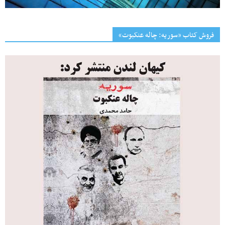
فروش کتاب «سوریه: چاله عنکبوت»