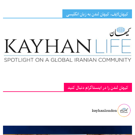
کیهان‌لایف، کیهان لندن به زبان انگلیسی
کیهان لندن را در اینستاگرام دنبال کنید
kayhanlondon