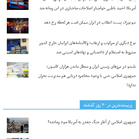
آمریکا؛ احمد باطبی خواستار اصلاحات ساختاری در این رسانه شد
نیویورک پست: انقلاب در ایران ممکن است هر لحظه رخ دهد
نوع دیگری از سرکوب و ارعاب؛ وکالتنامه‌های ایرانیان خارج کشور
مشروط به استعلام از دادستانی و نهادهای امنیتی شد
بلبشو در مرزهای زمینی ایران و معطل ماندن هزاران کامیون؛
جمهوری اسلامی حتی با وجود محاصره دریایی هم مدیریت بحران
ندارد!
پربیننده‌ترین‌ در ۳۰ روز گذشته
جمهوری اسلامی از آغاز جنگ چقدر به آمریکا سود رسانده؟