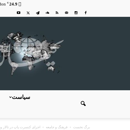
C
don
24.9
سیاست
برگ نخست
فرهنگ و جامعه
اجرای کنسرت پاپ در تالار 