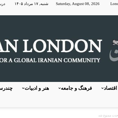
Lon
Saturday, August 08, 2026 شنبه, ۱۷ مرداد ۱۴۰۵
دربا
اقتصاد
فرهنگ و جامعه
هنر و ادبیات
چندرسا
KayhanLondon
وحدت ممنوع شد