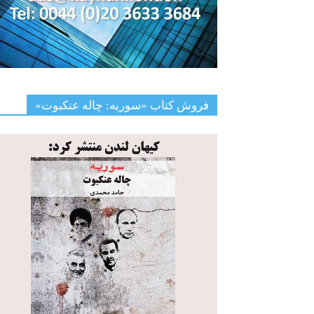
فروش کتاب «سوریه: چاله عنکبوت»