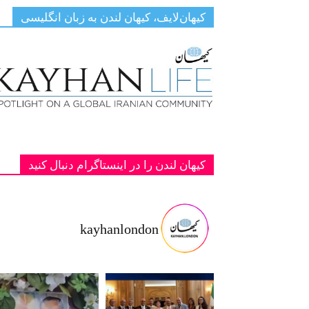
کیهان‌لایف، کیهان لندن به زبان انگلیسی
کیهان لندن را در اینستاگرام دنبال کنید
kayhanlondon
ت با شاهزا
‏‏‏ ‏‏ ‏ دانمارک؛ یادبود دو پادشاه فقید پهلوی ج