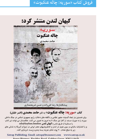
فروش کتاب «سوریه: چاله عنکبوت»