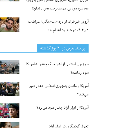
محاصره دریایی هم مدیریت بحران ندارد!
آروین خیرخواه، از بازداشت‌شدگان اعتراضات
دی۴۰۴، در شاهرود اعدام شد
پربیننده‌ترین‌ در ۳۰ روز گذشته
جمهوری اسلامی از آغاز جنگ چقدر به آمریکا
سود رسانده؟
آمریکا با ماندن جمهوری اسلامی چقدر ضرر
می‌کند؟
آمریکا از ایران آزاد چقدر سود می‌برد؟
تحول گردشگری در ایران آزاد