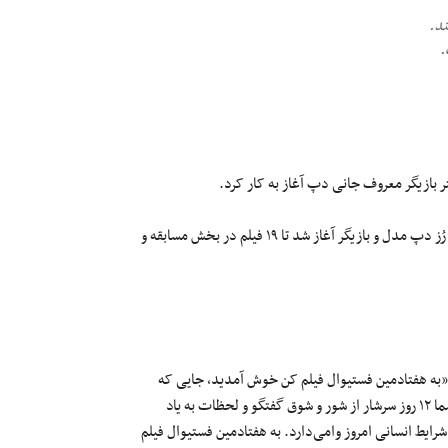
.
 بازیگر معروف جانی دپ آغاز به کار کرد.
مراسم افتتاحیه هفتادمین فستیوال فیلم کن با اعلام اصغر فرهادی و لیلی رُز دپ مدل و بازیگر آغاز شد تا ۱۹ فیلم در بخش مسابقه و
«به هفتادمین فستیوال فیلم کن خوش آمدید، جایی که
فرهنگ‌ها با احترام متقابل با یکدیگر به زبان سینما گفتگو می‌کنند. برای شما ۱۲ روز سرشار از شور و شوق گفتگو و لحظات به یاد
 فکر درباره شرایط انسانی امروز وامی‌دارد. به هفتادمین فستیوال فیلم