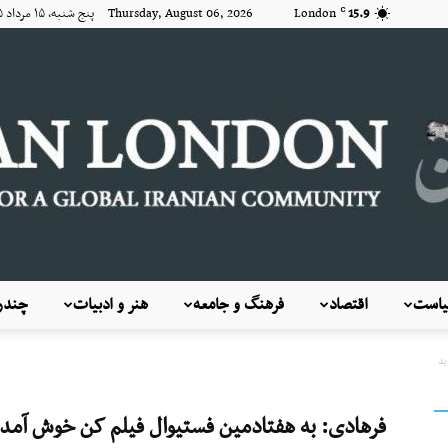
15.9
London
Thursday, August 06, 2026 پنج شنبه, ۱۵ مرداد ۱۴۰۵
C
است
اقتصاد
فرهنگ و جامعه
هنر و ادبیات
چندرس
KayhanLondon
ید
فرهادی: به هفتادمین فستیوال فیلم کن خوش آمد