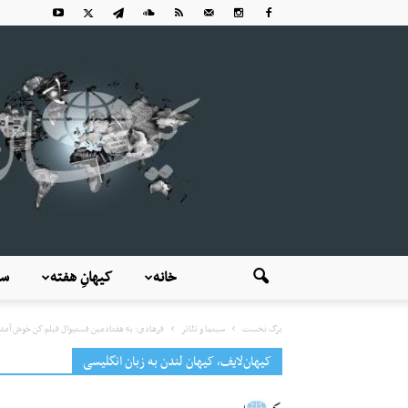
خانه
کیهانِ هفته
سی
برگ نخست
سینما و تئاتر
فرهادی: به هفتادمین فستیوال فیلم کن خوش آمد
کیهان‌لایف، کیهان لندن به زبان انگلیسی