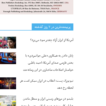
پربیننده‌ترین‌ در ۷ روز گذشته
آمریکا از ایران آزاد چقدر سود می‌برد؟
پایان دادن به همکاری «علی جوانمردی» با
بخش فارسی صدای آمریکا؛ احمد باطبی
خواستار اصلاحات ساختاری در این رسانه شد
نیویورک پست: انقلاب در ایران ممکن است هر
لحظه رخ دهد
بلبشو در مرزهای زمینی ایران و معطل ماندن
هزاران کامیون؛ جمهوری اسلامی حتی با وجود