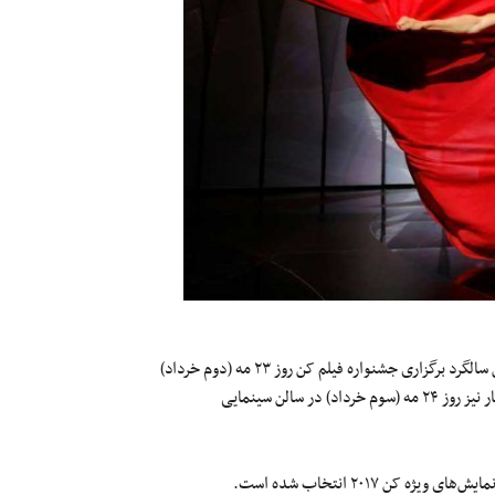
«۲۴فریم» آخرین ساخته عباس کیارستمی هم امسال به مناسبت هفتادمین سالگرد برگزاری جشنواره فیلم کن روز ۲۳ مه (دوم خرداد)
در «گرند لومیر» سالن اصلی کاخ جشنواره به نمایش در می‌آید و دومین بار نیز روز ۲۴ مه (سوم خرداد) در سالن سینمایی
کن ۲۰۱۷ انتخاب شده است.