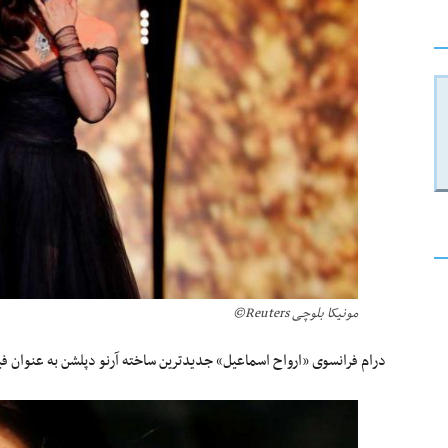
مونیکا بلوچی Reuters©
درام فرانسوی «ارواح اسماعیل» جدیدترین ساخته آرنو دپلشن به عنوان فی