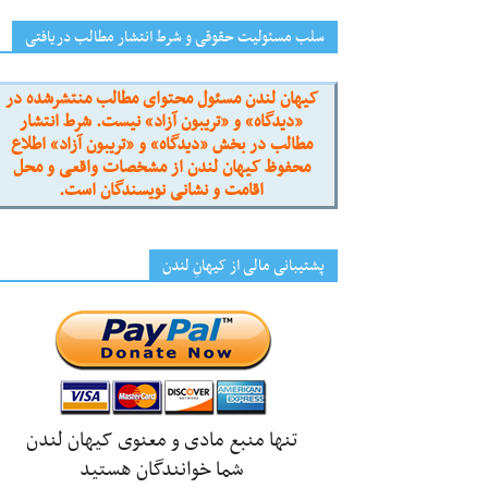
سلب مسئولیت حقوقی و شرط انتشار مطالب دریافتی
کیهان لندن مسئول محتوای مطالب منتشرشده در
«دیدگاه» و «تریبون آزاد» نیست. شرط انتشار
مطالب در بخش «دیدگاه» و «تریبون آزاد» اطلاع
محفوظ کیهان لندن از مشخصات واقعی و محل
اقامت و نشانی نویسندگان است.
پشتیبانی مالی از کیهانِ لندن
تنها منبع مادی و معنوی کیهان لندن
شما خوانندگان هستید