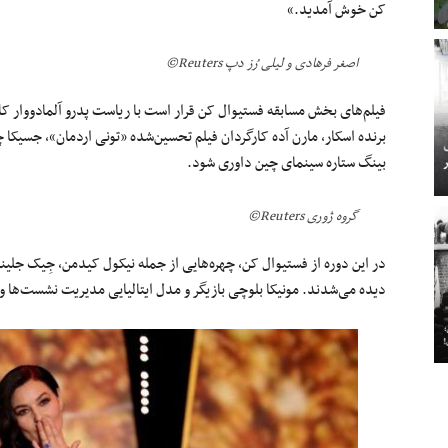
کن خوش آمدید.»
اصغر فرهادی و لیلی رُز دپ Reuters©
فیلم‌های بخش مسابقه فستیوال کن قرار است با ریاست پدرو آلمادووار کارگر
برنده اسکار، مارن آده کارگردان فیلم تحسین‌شده «تونی اردمان»، جسیکا 
بینگ ستاره سینمای چین داوری شود.
گروه ژوری Reuters©
در این دوره از فستیوال کن، چهره‌هایی از جمله نیکول کیدمن، جِیک جلینه
دیده می‌شدند. مونیکا بلوچی بازیگر و مدل ایتالیایی مدیریت نشست‌ها و ب