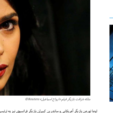
ملکه شرافت بازیگر فیلم «ارواح اسماعیل» Reuters©
اوما تورمن بازیگر آمریکایی و ساندرین کیبرلن بازیگر فرانسوی نیز به تر