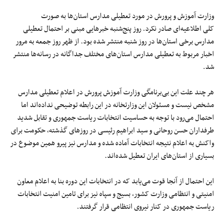
وزارت
آموزش
و
پرورش
در مورد تعطیلی مدارس
استان‌ها
به
صورت
کلی
اطلاعیه‌ای
صادر نکرد. روز پنج‌شنبه خبرهایی مبنی بر احتمال تعطیلی
مدارس برخی
استان‌ها در روز شنبه
منتشر شده بود. از ظهر روز جمعه
به
مرور
اخبار مربوط به تعطیلی مدارس
استان‌های
مختلف جداگانه در
رسانه‌ها
منتشر
شد.
هر
چند
علت این بی‌برنامگی وزارت آموزش پرورش در اعلام تعطیلی مدارس
مشخص نیست و مسئولان این وزارتخانه در این رابطه توضیحی
نداده‌اند
اما
احتمال
می‌رود
با توجه به حساسیت انتخابات ریاست جمهوری و تقابل شدید
طرفداران حسن روحانی و سید ابراهیم رئیسی در روزهای گذشته، حکومت برای
واکنش به اعلام نتیجه انتخابات
آماده
شده
و مدارس نیز پیرو همین موضوع در
بسیاری از استان‌های ایران
تعطیل
شده‌اند
.
این احتمال
از
آنجا
قوت
می‌یابد
که در انتخابات این دوره
بنا
به اعلام معاون
امنیتی و انتظامی وزارت کشور، بسیج و سپاه نیز برای
تامین
امنیت انتخابات
ریاست جمهوری در کنار نیروی انتظامی قرار گرفتند.