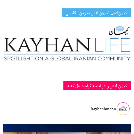
کیهان‌لایف، کیهان لندن به زبان انگلیسی
کیهان لندن را در اینستاگرام دنبال کنید
kayhanlondon