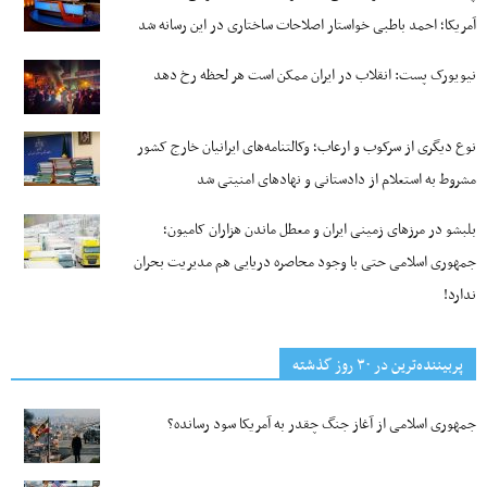
آمریکا؛ احمد باطبی خواستار اصلاحات ساختاری در این رسانه شد
نیویورک پست: انقلاب در ایران ممکن است هر لحظه رخ دهد
نوع دیگری از سرکوب و ارعاب؛ وکالتنامه‌های ایرانیان خارج کشور
مشروط به استعلام از دادستانی و نهادهای امنیتی شد
بلبشو در مرزهای زمینی ایران و معطل ماندن هزاران کامیون؛
جمهوری اسلامی حتی با وجود محاصره دریایی هم مدیریت بحران
ندارد!
پربیننده‌ترین‌ در ۳۰ روز گذشته
جمهوری اسلامی از آغاز جنگ چقدر به آمریکا سود رسانده؟