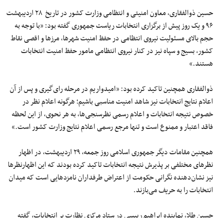
حسین ذوالفقاری، معاون امنیتی و انتظامی وزارت کشور در تاریخ
۲۸
اردیبهشت
۹۶
و
یک
روز پیش از برگزاری انتخابات ریاست جمهوری گفته بود: «با توجه به
حجم بالای مسئولیت نیروی انتظامی در حفظ امنیت شهرها
، مرزها و اقصی نقاط
کشور، بسیج و سپاه نیز در کنار نیروی انتظامی
مامور
حفظ امنیت انتخابات
هستند.»
ذوالفقاری همچنین
تاکید
کرده بود: «امیدواریم در مرحله
رای‌
گیری و
پس
از
آن
اعلام نتایج انتخابات نیز شاهد امنیت مناسبی باشیم؛ هرگونه اعلام نظر در
خصوص نتیجه انتخابات و اعلام رسمی نظرسنجی‌ها، به هر نحوی، از این لحظه
فاقد اعتبار و ممنوع است و تنها مرجع رسمی اعلام نتایج وزارت کشور است.»
همچنین مقامات دیگر جمهوری اسلامی روز جمعه،
۲۹
اردیبهشت،
در
اظهار
نظرهای
مختلفی بر پذیرش نتیجه انتخابات
تاکید
کرده بودند که این اظهارنظرها
نیز
نشان
دهنده
نگرانی حکومت از اعتراض طرفداران نامزدهایی است که میدان
انتخابات را به حریف می‌بازند.
حسین طلا، نماینده ابراهیم رییسی در ستاد مرکزی نظارت بر انتخابات، گفته