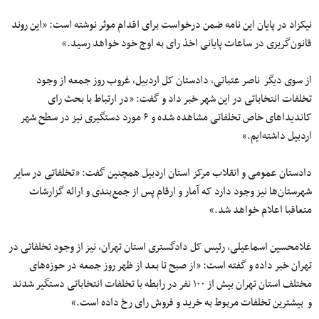
نیکزاد در پایان این نامه ضمن درخواست برای اقدام
موثر
نوشته است:
«
این روند
قانون‌گریزی در ساعات پایانی اخذ
رای
به اوج خود خواهد رسید.»
از سوی دیگر ناصر عتباتی، دادستان کل اردبیل، غروب روز جمعه از وجود
تخلفات انتخاباتی در این شهر خبر داد و گفت: «در ارتباط با بحث
رای
کاندیداهای خاص تخلفاتی
مشاهده
شده
و
۶
مورد دستگیری نیز در سطح شهر
اردبیل داشته‌ایم.»
دادستان عمومی و انقلاب مرکز استان اردبیل همچنین گفت: «تخلفاتی در سایر
شهرستان‌ها نیز وجود دارد که آمار و ارقام پس از جمع‌بندی و ارائه
گزارشات
متعاقبا
اعلام خواهد شد.»
غلامحسین اسماعیلی،
رئیس
کل
دادگستری استان تهران، نیز از وجود تخلفاتی در
تهران خبر داده و گفته است: «از صبح تا
بعد
از
ظهر
روز جمعه در
حوزه‌های
مختلف استان تهران بیش از
۱۰۰
نفر در رابطه با تخلفات انتخاباتی دستگیر شدند
و بیشترین تخلفات مربوط به
خرید
و
فروش
رای
رخ
داده
است
.»