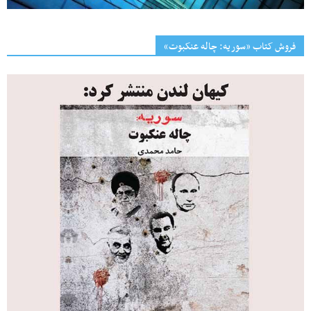
فروش کتاب «سوریه: چاله عنکبوت»