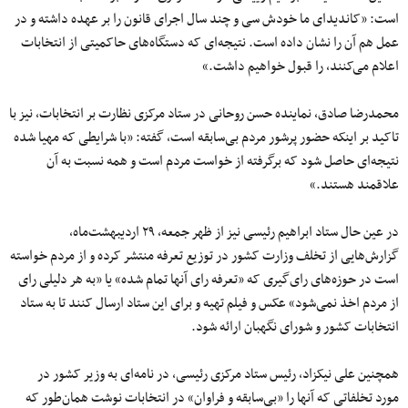
است: «کاندیدای ما خودش
سی
و
چند
سال اجرای قانون را
بر عهده
داشته و در
عمل هم آن را نشان داده است. نتیجه‌ای که
دستگاه‌های
حاکمیتی از انتخابات
اعلام می‌کنند، را قبول خواهیم داشت.»
محمدرضا صادق، نماینده حسن روحانی در ستاد مرکزی نظارت بر انتخابات، نیز با
تاکید
بر اینکه
حضور پرشور مردم بی‌سابقه است، گفته: «با شرایطی که مهیا شده
نتیجه‌ای حاصل شود که برگرفته از خواست مردم است و همه نسبت به آن
علاقمند هستند.»
در
عین
حال
ستاد ابراهیم رئیسی نیز از ظهر جمعه،
۲۹
اردیبهشت‌ماه
،
گزارش‌هایی
از تخلف وزارت کشور در توزیع تعرفه منتشر کرده و از مردم خواسته
است در حوزه‌های
رای‌گیری
که «تعرفه
رای
آنها
تمام
شده
» یا «به هر دلیلی
رای
از مردم اخذ نمی‌شود» عکس و فیلم تهیه و برای این ستاد ارسال کنند تا به ستاد
انتخابات کشور و شورای نگهبان ارائه شود.
همچنین علی نیکزاد، رئیس ستاد مرکزی رئیسی، در
نامه‌ای
به وزیر کشور در
مورد تخلفاتی که آنها را «بی‌سابقه و فراوان» در انتخابات نوشت
همان‌طور
که