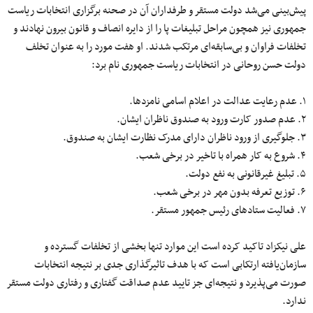
پیش‌بینی می‌شد دولت مستقر و طرفداران آن
در
صحنه
برگزاری انتخابات ریاست
جمهوری نیز همچون مراحل تبلیغات پا را از دایره انصاف و قانون بیرون نهادند و
تخلفات فراوان و
بی‌سابقه‌ای
مرتکب شدند. او
هفت
مورد را
به
عنوان
تخلف
دولت حسن روحانی در انتخابات ریاست جمهوری نام برد:
۱.
عدم رعایت عدالت در اعلام اسامی نامزدها.
۲.
عدم صدور کارت ورود به صندوق ناظران ایشان.
۳.
جلوگیری از ورود ناظران دارای مدرک نظارت ایشان به صندوق.
۴.
شروع
به
کار
همراه با
تاخیر
در برخی شعب.
۵.
تبلیغ غیرقانونی به نفع دولت.
۶.
توزیع تعرفه بدون
مهر در
برخی شعب.
۷.
فعالیت ستادهای
رئیس
جمهور
مستقر.
علی نیکزاد
تاکید
کرده است این موارد تنها بخشی از تخلفات گسترده و
سازمان‌یافته ارتکابی است که
با
هدف
تاثیرگذاری
جدی بر نتیجه انتخابات
صورت می‌پذیرد و نتیجه‌ای جز
تایید
عدم صداقت گفتاری و رفتاری دولت مستقر
ندارد.