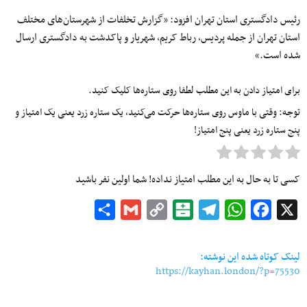
رئیس دادگستری استان تهران افزود: «گزارش تخلفات از
شهرستان‌های
مختلف
استان تهران
از
جمله
پردیس،
رباط
کریم
، شهریار و پاکدشت به دادگستری
ارسال
شده
است.»
برای امتیاز دادن به این مطلب لطفا روی ستاره‌ها کلیک کنید.
توجه: وقتی با ماوس روی ستاره‌ها حرکت می‌کنید، یک ستاره زرد یعنی یک امتیاز و
پنج ستاره زرد یعنی پنج امتیاز!
کسی تا به حال به این مطلب امتیاز نداده! شما اولین نفر باشید
Share
Gmail
Copy
Balatarin
Telegram
WhatsApp
Facebook
X
Link
لینک کوتاه شده این نوشته:
https://kayhan.london/?p=75530