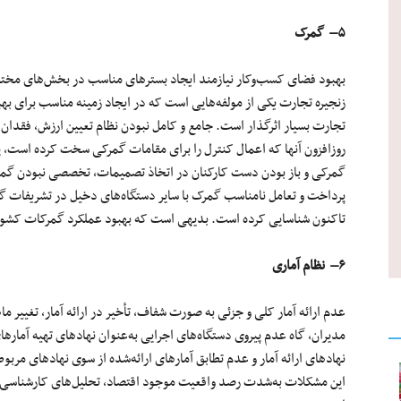
۵
– گمرک
بهبود فضای
کسب‌وکار
نیازمند ایجاد بسترهای مناسب در
بخش‌های
مختلف
زنجیره تجارت یکی از
مولفه‌هایی
است که در ایجاد زمینه مناسب برای به
تجارت بسیار اثرگذار است. جامع و کامل نبودن نظام تعیین ارزش، فقدا
روزافزون آنها که اعمال کنترل را برای مقامات گمرکی سخت کرده است، پی
گمرکی و باز بودن دست کارکنان در اتخاذ تصمیمات، تخصصی نبودن گمر
پرداخت و تعامل نامناسب گمرک با سایر دستگاه‌های دخیل در تشریفات 
تاکنون شناسایی کرده است. بدیهی است که بهبود عملکرد گمرکات کشور 
۶
– نظام آماری
عدم ارائه آمار کلی و جزئی
به
صورت
شفاف،
تأخیر
در ارائه آمار، تغییر م
مدیران، گاه عدم پیروی دستگاه‌های اجرایی به‌عنوان نهادهای تهیه آمار
نهادهای ارائه آمار و عدم تطابق آمارهای
ارائه‌شده
از سوی نهادهای مربو
این مشکلات
به‌شدت
رصد واقعیت موجود اقتصاد،
تحلیل‌های
کارشناسی