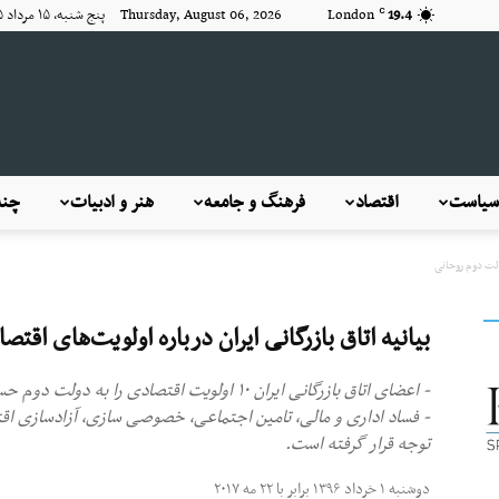
19.4
London
Thursday, August 06, 2026 پنج شنبه, ۱۵ مرداد ۱۴۰۵
C
KayhanLondon
سیاست
اقتصاد
فرهنگ و جامعه
هنر و ادبیات
چند
دولت دوم روحانی
کیهان
بیانیه اتاق بازرگانی ایران درباره اولویت‌های اق
- اعضای اتاق بازرگانی ایران ۱۰ اولویت اقتصادی را به دولت دوم حسن روحانی یادآور شدند.
- فساد اداری و مالی، تامین اجتماعی، خصوصی سازی، آزادسازی اقت
توجه قرار گرفته است.
لندن
دوشنبه ۱ خرداد ۱۳۹۶ برابر با ۲۲ مه ۲۰۱۷