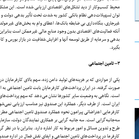
محیط
کسب‌وکار
از دید
تشکل‌های
اقتصادی
ارزیابی
شده
است. این مشکل 
توان
تسهیلات‌دهی
نظام بانکی کشور
به
شدت
تحت
تأثیر
بدهی دولت و
غیرجاری
،
بنگاه‌داری
بی
ضابطه
بانک‌ها
، اعطای وام به
بخش‌های
غیرمولد
آنکه
فعالیت‌های
اقتصادی بدون وجود منابع مالی غیرممکن است بنابراین ا
بدهی و سرمایه از طریق توسعه آنها و افزایش شفافیت در بازار بورس و ک
بگیرد.
۳
–
تامین اجتماعی
یکی از مواردی که بر هزینه‌های تولید دامن زده، سهم بالای کارفرمایان در
صورت گرفته، در ایران
پرداخت‌های
کارفرمایان بابت
تامین اجتماعی
به
ا
است. نگاهی به وضعیت سایر کشورها نشان
می‌دهد
که سهم
پرداخت‌های
ایران است. از طرف دیگر، عملکرد این صندوق نیز مناسب ارزیابی
نمی‌شو
کارفرمایی اعتراضاتی پیرامون نحوه عملکرد صندوق
تامین اجتماعی
مطرح
سه‌جانبه‌گرایی
است.
سه
جانبه
گرایی بر همکاری نمایندگان دولت،
سازمان
طرح و تدوین مسائل و امور مربوط
به
کار
اشاره دارد. بنابراین با
در نظر
گرف
کارفرما در
پرداخت‌های
تامین اجتماعی
و ایفای نقش فعال در اداره صند