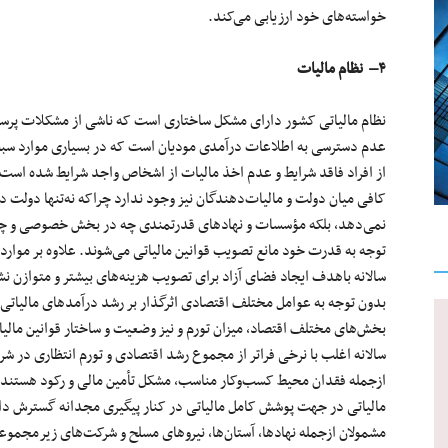
خواسته‌های
خود
ارزیابی
می‌کند
.
۴
– نظام مالیات
نظام مالیاتی کشور دارای مشکل ساختاری است که ناشی از مشکلات پرس
عدم دسترسی به اطلاعات درآمدی
مودیان
است که در بسیاری موارد س
از افراد فاقد شرایط و عدم اخذ مالیات از اشخاص واجد شرایط شده است. 
کافی میان دولت و
مالیات‌دهندگان
نیز وجود ندارد چراکه
نه‌تنها
دولت در 
نمی‌دهد
، بلکه
مؤسسات
و
نهادهای
قدرتمندی چه در
بخش خصوصی
و چ
توجه
به
قدرت
خود مانع تصویب قوانین
مالیاتی
می‌شوند
. علاوه بر موار
سالانه باهدف ایجاد فضای آزاد برای تصویب هزینه‌های بیشتر و متوازن ن
بدون توجه به عوامل مختلف اقتصادی اثرگذار بر رشد درآمدهای مالیات
بخش‌های
مختلف اقتصاد، میزان تورم و نیز وضعیت و ساختار قوانین ما
سالانه اغلب با نرخی فراتر از مجموع رشد اقتصادی و تورم انتظاری در شر
ازجمله فقدان محیط
کسب‌وکار
مناسب، مشکل
تأمین
مالی و رکود هستند
مالیاتی در جهت پوشش کامل مالیاتی در کنار پیگیری مجدانه گسترش د
مشمولان
ازجمله
نهادها،
آستان‌ها
، نیروهای مسلح و
شرکت‌های
زیرمجموعه 