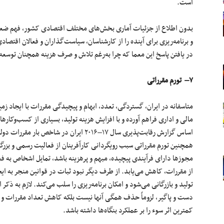
است.
بدون اطلاع از جزئیات آماری
بخش‌های
مختلف اقتصادی کشور، فهم
ضعف
و
برنامه‌ریزی
برای آینده را از کارشناسان، سیاست‌گذاران و فعالان اقتصا
در
یافتن
پاسخ این معما که چرا
به‌رغم
تلاش و صرف هزینه همچنان
توسعه
۷
– تورم مقرراتی
متاسفانه
در ایران، گستردگی، تعدد، ابهام و پیچیدگی مقررات با ایجاد زمین
مالی
و
اداری
فراهم آورده و با افزایش هزینه تولید، بسیاری از
کسب‌وکارها
اساس
گزارش
رقابت‌پذیری
سال
۱۷
–
۲۰۱۶
ایران در شاخص بار مقررات دولت
همچنین تورم مقرراتی سبب رویگردانی کارآفرینان از فعالیت رسمی و 
مجوزها دارای فرآیندی پیچیده، مبهم و پرهزینه باشد، تمایل اشخاص به
از مقررات، کاهش
می‌یابد
. از طرف دیگر نبود ثبات در قوانین منجر به ای
تولید و بازرگانی
می‌شود
و امکان
برنامه‌ریزی
را سلب
می‌کند
. لازم به ذک
دست و پاگیر،
لزوماً
حذف همگی آنها نیست بلکه کاهش تعداد مقررات و ا
کمترین اثر سوء را بر
عملکرد
بنگاه‌ها داشته باشد.