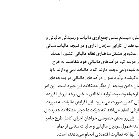
نلی، سیستم سنتی
جمع‌آوری
مالیات و رسیدگی مالیاتی و
بب فقدان
کارآیی
سازمان اداری و
در
نتیجه
مالیات ستانی
علاوه بر مشکل ساختاری نظام مالیاتی کشور، اعتماد
هزینه کرد درآمدهای مالیاتی خود شفافیت به خرج
ه
شبه‌دولتی
وجود دارند که یا مالیات
نمی‌پردازند
یا با
د ذکرشده برآورد میزان درآمدهای مالیاتی در بودجه‌های
شان دادن بودجه، از دیگر مشکلات این حوزه است. این امر
ی ازجمله وضعیت تولید ناخالص داخلی، رشد
ارزش
افزوده
لیاتی کشور صورت
می‌پذیرد
. این افزایش مالیات
به
صورت
ایطی اتفاق
می‌افتد
که
شرکت‌ها
دچار مشکلات
عدیده‌ای
.
ازاین‌رو
بخش خصوصی
خواهان اجرای کامل طرح جامع
امنه شمول
مودیان
مالیاتی و مالیات ستانی از تمام
آنها که فعالیت اقتصادی انجام
می‌دهند
، است.