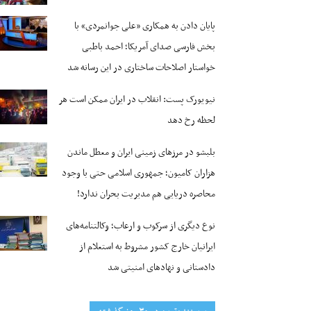
پایان دادن به همکاری «علی جوانمردی» با
بخش فارسی صدای آمریکا؛ احمد باطبی
خواستار اصلاحات ساختاری در این رسانه شد
نیویورک پست: انقلاب در ایران ممکن است هر
لحظه رخ دهد
بلبشو در مرزهای زمینی ایران و معطل ماندن
هزاران کامیون؛ جمهوری اسلامی حتی با وجود
محاصره دریایی هم مدیریت بحران ندارد!
نوع دیگری از سرکوب و ارعاب؛ وکالتنامه‌های
ایرانیان خارج کشور مشروط به استعلام از
دادستانی و نهادهای امنیتی شد