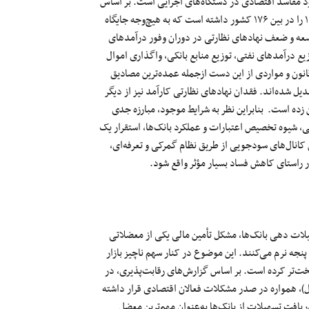
د مفاسد اقتصادی در دستگاه‌های اجرایی است.
بر اساس
۱
را در بین
۱۷۶
کشور
داشته است که
به
هیچ‌وجه
جایگاه
وسعه و ضعف نهادهای نظارتی در دوران وفور درآمدهای
یع درآمدهای نفتی، توزیع منابع بانکی، واگذاری اموال
انون و مواردی
از
این
دست
ازجمله
عمده‌ترین
مصادیق
دیل
شده‌اند
. فقدان نهادهای نظارتی کارآمد نیز از دیگر
ده است. بنابراین نظر به شرایط موجود، مبارزه جدی
ی، شیوه تخصیص اعتبارات و عملکرد
بانک‌ها
، استقرار
یک
کانال‌های
سودجویی از طریق نظام گمرکی و
تعرفه‌ای
،
 راستای کاهش فساد بسیار
مؤثر
واقع شود.
سهیلات دهی
بانک‌ها
، مشکل
تأمین
مالی یکی از معضلاتی
پنجه
نرم
می‌کنند
. این موضوع در کنار سهم ناچیز بازار
ت‌تر
کرده است.
بر اساس
گزارش‌های
رقابت‌پذیری
، در
)، همواره در صدر مشکلات فعالان اقتصادی قرار داشته
ریافت تسهیلات از
بانک‌ها
به‌عنوان مهم‌ترین معضل