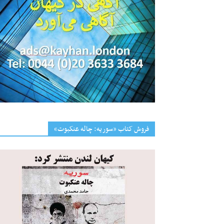
فروش کتاب «سوریه: چاله عنکبوت»