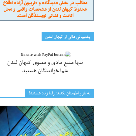
مطالب در بخش «دیدگاه» و «تریبون آزاد» اطلاع
محفوظ کیهان لندن از مشخصات واقعی و محل
اقامت و نشانی نویسندگان است.
پشتیبانی مالی از کیهانِ لندن
تنها منبع مادی و معنوی کیهان لندن
شما خوانندگان هستید
به بازار اطمینان نکنید؛ رقبا زیاد هستند!