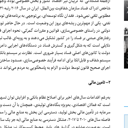
ازجمله مشکلاتی که
گریبان‌گیر
اقتصاد کشور و
بخش خصوصی
بوده، وجو
شاخص ادراک فساد سازمان شفافیت
بین‌الملل
، ایران در سال
۲۰۱۶
رتبه
۳۱
مطلوبی تلقی
نمی‌شود
. فقدان نگاه
توسعه‌ای
،
بی‌توجهی
به برنامه‌های ت
نفتی، یکی از مهم‌ترین ریشه‌های بروز این وضعیت است. در حال حاضر توز
دولتی در راستای
خصوصی‌سازی
، قوانین و مقررات گمرکی، نحوه اجرای ق
رفتارهای مبتنی بر فساد را در کشور تشکیل
می‌دهند
و به
رویه‌ای
غالب
تب
دلایلی است که به
شکل‌گیری
و گسترش فساد در دستگاه‌های اجرایی دامن ز
دولت با
کانون‌های
اصلی فساد بسیار ضروری است. نظارت بر سیستم بانک
سیستم شفاف و
قابل‌اتکا
برای ادامه فرآیند
خصوصی‌سازی
، مسدود ساختن
اجرای صحیح قانون توسط دولت و الزام به پاسخگویی به مردم
می‌تواند
در
۲
–
تامین
مالی
به‌رغم اقدامات سال‌های اخیر برای اصلاح نظام بانکی و افزایش توان ت
است که فعالان اقتصادی، به‌ویژه بنگاه‌های تولیدی، همچنان با آن
دست
و
سرمایه در
تأمین
مالی بخش تولید، دسترسی این بخش به منابع مالی را
سخ
فاصله سال‌های
۲۰۱۰
تا
۲۰۱۷
،
مشکل
دسترسی به منابع مالی (
به
جز
یک
سال
است.
به
صورت
مشابه در
گزارش‌های
پایش محیط
کسب‌وکار
نیز مشکل د