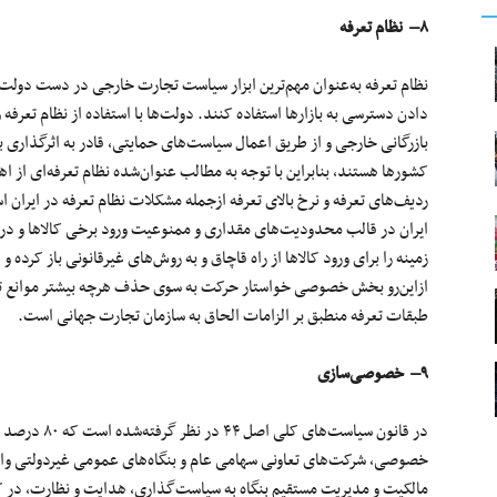
۸
– نظام تعرفه
نظام تعرفه به‌عنوان مهم‌ترین ابزار سیاست تجارت خارجی در دست
دولت‌
دادن دسترسی به بازارها استفاده کنند.
دولت‌ها
با استفاده از نظام تعرفه 
بازرگانی خارجی و از طریق اعمال
سیاست‌های
حمایتی، قادر به اثرگذاری 
کشورها هستند، بنابراین با توجه به مطالب
عنوان‌شده
نظام
تعرفه‌ای
از ا
ردیف‌های
تعرفه و نرخ بالای تعرفه ازجمله مشکلات نظام تعرفه در ایران 
ایران در قالب
محدودیت‌های
مقداری و ممنوعیت ورود برخی کالاها و
در
زمینه را برای ورود کالاها از راه قاچاق و به
روش‌های
غیرقانونی
باز
کرده
و ع
ازاین‌رو
بخش خصوصی
خواستار حرکت
به
سوی
حذف هرچه بیشتر موانع 
طبقات
تعرفه
منطبق بر الزامات الحاق به سازمان تجارت جهانی است.
۹
–
خصوصی‌سازی
در قانون
سیاست‌های
کلی اصل
۴۴
در نظر
گرفته‌شده
است که
۸۰
درصد از
خصوصی،
شرکت‌های
تعاونی
سهامی
عام و بنگاه‌های عمومی غیردولتی و
مالکیت و مدیریت
مستقیم
بنگاه به سیاست‌گذاری، هدایت و نظارت، در ک