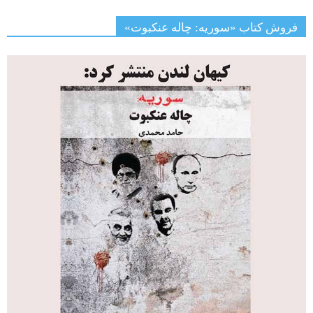
فروش کتاب «سوریه: چاله عنکبوت»