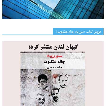
فروش کتاب «سوریه: چاله عنکبوت»