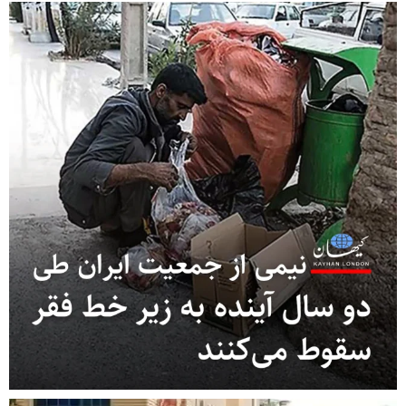
 ز
از