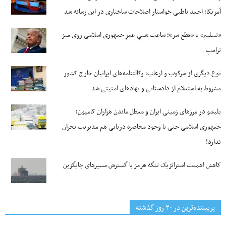
آمریکا؛ احمد باطبی خواستار اصلاحات ساختاری در این رسانه شد
«تسلیم» یا «قطع سر»؛ ساعت شنیِ عمرِ جمهوری اسلامی روی میز
ترامپ
نوع دیگری از سرکوب و ارعاب؛ وکالتنامه‌های ایرانیان خارج کشور
مشروط به استعلام از دادستانی و نهادهای امنیتی شد
بلبشو در مرزهای زمینی ایران و معطل ماندن هزاران کامیون؛
جمهوری اسلامی حتی با وجود محاصره دریایی هم مدیریت بحران
ندارد!
کاهش اهمیت استراتژیک تنگه‌ هرمز با گسترش مسیرهای جایگزین
پربیننده‌ترین‌ در ۳۰ روز گذشته