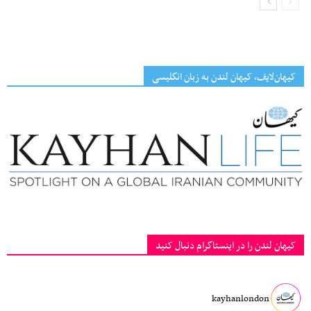
کیهان‌لایف، کیهان لندن به زبان انگلیسی
کیهان لندن را در اینستاگرام دنبال کنید
kayhanlondon