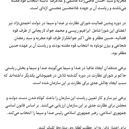
مجریه و سید احسان قاضی‌زاده هاشمی و غلامرضا
کاتببه
انتخاب قوهٔ مقننه
می‌باشند و ریاست آن بر عهده غلامحسین محسنی
اژه‌ای
است.
در دوره پیشین فعالیت شورای نظارت بر
صدا
و
سیما
در دولت
احمدی‌نژاد
نیز
اعضای این شورا شامل ابراهیم رییسی و
محمد
جواد
لاریجانی از طرف قوه
قضائیه، حسین مظفر و
علی
اکبر
جوانفکراز
طرف قوه مجریه و سید رمضان
شجاعی و بیژن نوباوه به انتخاب قوه مقننه بودند و ریاست آن بر عهده حسین
مظفر بود.
برخی منتقدانِ ایجاد مافیا در
صدا
و
سیما
می‌گویند
صدا
و
سیما
و بخش ریاستی
حاکم بر شورای نظارت در دوره گذشته تلاش در همپوشانی یکدیگر
داشته‌اند
که
سبب ایجاد چالش جدی برای نظارت بر این سازمان شده است.
برخی نیز
ساز
و
کار
تعیین ریاست این سازمان را باعث کوتاه شدن دست دولت و
مجلس برای نظارت جدی بر این سازمان ارزیابی
می‌کنند
. بر اساس قانون اساسی
جمهوری اسلامی، رهبر
جمهوری
اسلامی رئیس
صدا
و
سیما
را انتخاب می‌کند.
برای امتیاز دادن به این مطلب لطفا روی ستاره‌ها کلیک کنید.