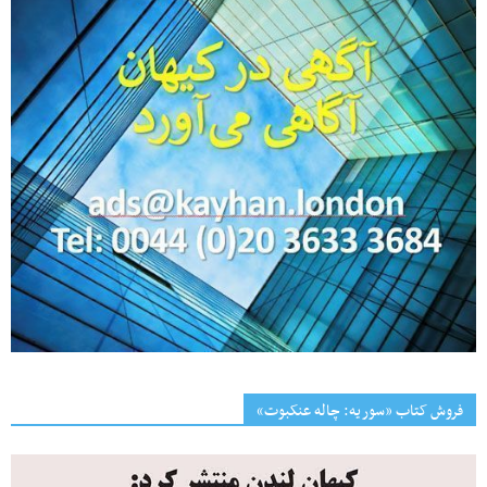
فروش کتاب «سوریه: چاله عنکبوت»