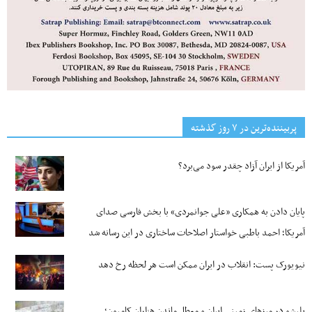
پربیننده‌ترین‌ در ۷ روز گذشته
آمریکا از ایران آزاد چقدر سود می‌برد؟
پایان دادن به همکاری «علی جوانمردی» با بخش فارسی صدای
آمریکا؛ احمد باطبی خواستار اصلاحات ساختاری در این رسانه شد
نیویورک پست: انقلاب در ایران ممکن است هر لحظه رخ دهد
بلبشو در مرزهای زمینی ایران و معطل ماندن هزاران کامیون؛