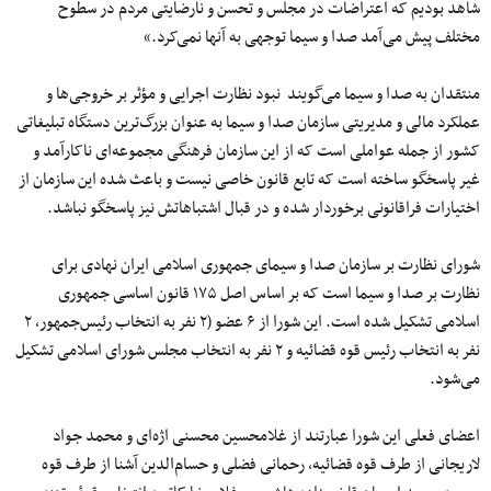
شاهد بودیم که اعتراضات در مجلس و
تحسن
و نارضایتی مردم در سطوح
مختلف پیش
می‌آمد
صدا
و
سیما
توجهی به آنها
نمی‌کرد
.»
منتقدان به
صدا
و
سیما
می‌گویند
نبود نظارت اجرایی و
مؤثر
بر خروجی‌ها و
عملکرد مالی و مدیریتی سازمان
صدا
و
سیما
به
عنوان
بزرگ‌ترین دستگاه تبلیغاتی
کشور
از
جمله
عواملی است که از این سازمان فرهنگی
مجموعه‌ای
ناکارآمد
و
غیر پاسخگو ساخته است که تابع قانون خاصی نیست و باعث شده این سازمان از
اختیارات فراقانونی برخوردار شده و در قبال اشتباهاتش نیز پاسخگو نباشد.
شورای نظارت بر سازمان
صدا
و
سیمای
جمهوری اسلامی ایران نهادی برای
نظارت بر
صدا
و
سیما
است که بر اساس اصل
۱۷۵
قانون اساسی جمهوری
اسلامی
تشکیل
شده است
. این شورا از
۶
عضو (
۲
نفر به انتخاب رئیس‌جمهور،
۲
نفر به انتخاب رئیس قوه قضائیه و
۲
نفر به انتخاب مجلس شورای اسلامی تشکیل
می‌شود.
اعضای فعلی این شورا عبارتند از غلامحسین محسنی اژه‌ای و
محمد
جواد
لاریجانی از طرف قوه قضائیه، رحمانی فضلی و حسام‌الدین آشنا از طرف قوه