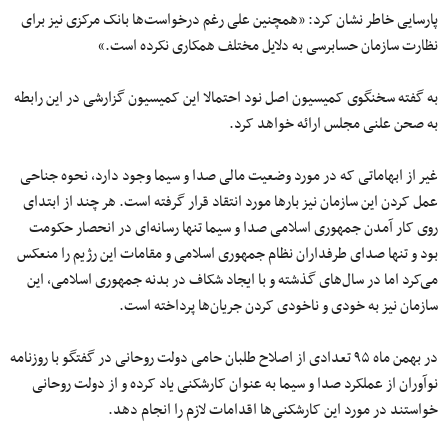
پارسایی
خاطر
نشان
کرد: «همچنین
علی
رغم
درخواست‌ها
بانک مرکزی نیز برای
نظارت سازمان حسابرسی به دلایل مختلف همکاری نکرده است.»
به گفته سخنگوی کمیسیون اصل
نود
احتمالا
این کمیسیون گزارشی در این رابطه
به صحن علنی مجلس ارائه خواهد کرد.
غیر از ابهاماتی که در مورد وضعیت مالی
صدا
و
سیما
وجود دارد، نحوه جناحی
عمل کردن این سازمان نیز بارها
مورد
انتقاد
قرار
گرفته
است.
هر
چند
از ابتدای
روی کار آمدن جمهوری اسلامی
صدا
و
سیما
تنها
رسانه‌ای
در انحصار حکومت
بود و تنها صدای طرفداران نظام جمهوری اسلامی و مقامات این رژیم را منعکس
می‌کرد
اما در
سال‌های
گذشته و با ایجاد شکاف در بدنه جمهوری اسلامی، این
سازمان نیز به خودی و
ناخودی
کردن
جریان‌ها
پرداخته است.
در
بهمن
ماه
۹۵
تعدادی از
اصلاح
طلبان
حامی دولت روحانی در گفتگو با روزنامه
نوآوران از عملکرد
صدا
و
سیما
به
عنوان
کارشکنی
یاد
کرده
و از دولت روحانی
خواستند در مورد این
کارشکنی‌ها
اقدامات لازم را انجام دهد.