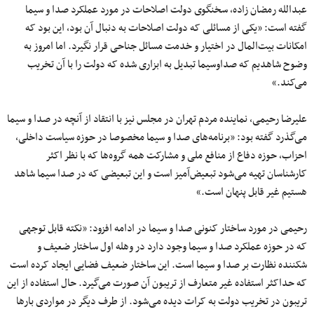
عبدالله رمضان زاده
، سخنگوی دولت اصلاحات در مورد عملکرد
صدا
و
سیما
گفته است: «یکی از مسائلی که دولت اصلاحات به دنبال آن بود، این بود که
امکانات بیت‌المال در اختیار و خدمت مسائل جناحی قرار نگیرد. اما امروز
به
وضوح
شاهدیم که صداوسیما تبدیل به ابزاری شده که دولت را با آن تخریب
می‌کند.»
علیرضا رحیمی، نماینده مردم تهران در مجلس نیز با انتقاد
از
آنچه
در
صدا
و
سیما
می‌گذرد
گفته بود: «
برنامه‌های
صدا
و
سیما
مخصوصا
در حوزه سیاست داخلی
،
احزاب
، حوزه دفاع از منافع ملی و مشارکت همه
گروه‌ها
که با نظر اکثر
کارشناسان تهیه
می‌شود
تبعیض‌آمیز
است و این تبعیضی که در صدا سیما شاهد
هستیم
غیر
قابل
پنهان است.»
رحیمی در مورد ساختار کنونی
صدا
و
سیما
در ادامه افزود
: «نکته
قابل
توجهی
که در حوزه عملکرد
صدا
و
سیما
وجود دارد در وهله
اول
ساختار ضعیف و
شکننده نظارت بر
صدا
و
سیما
است
. این ساختار ضعیف فضایی ایجاد کرده است
که حداکثر استفاده
غیر
متعارف
از تریبون آن صورت
می‌گیرد
. حال استفاده از این
تریبون در تخریب دولت
به
کرات
دیده
می‌شود
. از طرف دیگر در مواردی بارها