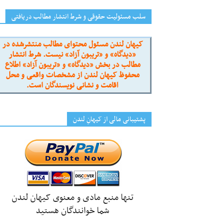
سلب مسئولیت حقوقی و شرط انتشار مطالب دریافتی
کیهان لندن مسئول محتوای مطالب منتشرشده در
«دیدگاه» و «تریبون آزاد» نیست. شرط انتشار
مطالب در بخش «دیدگاه» و «تریبون آزاد» اطلاع
محفوظ کیهان لندن از مشخصات واقعی و محل
اقامت و نشانی نویسندگان است.
پشتیبانی مالی از کیهانِ لندن
تنها منبع مادی و معنوی کیهان لندن
شما خوانندگان هستید