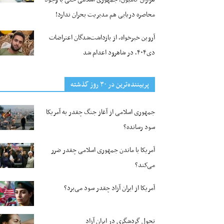
محاصره دریایی هم مدیریت بحران ندارد!
آروین خیرخواه، از بازداشت‌شدگان اعتراضات
دی۴۰۴، در شاهرود اعدام شد
پربیننده‌ترین‌ در ۳۰ روز گذشته
جمهوری اسلامی از آغاز جنگ چقدر به آمریکا
سود رسانده؟
آمریکا با ماندن جمهوری اسلامی چقدر ضرر
می‌کند؟
آمریکا از ایران آزاد چقدر سود می‌برد؟
تحول گردشگری در ایران آزاد