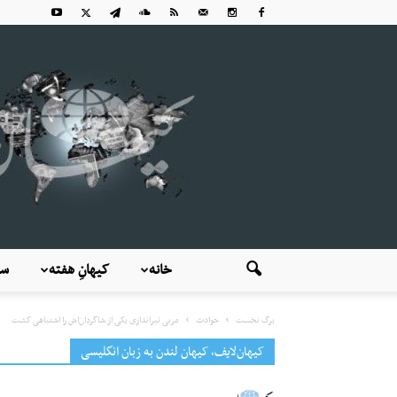
خانه
کیهانِ هفته
سی
برگ نخست
حوادث
مربی تیراندازی یکی از شاگردان‌اش را اشتباهی کشت
کیهان‌لایف، کیهان لندن به زبان انگلیسی