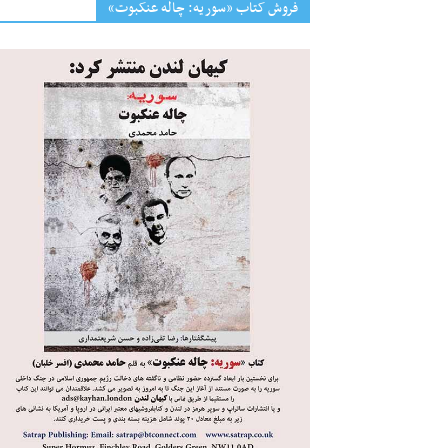
فروش کتاب «سوریه: چاله عنکبوت»