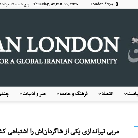
15.7
London
Thursday, August 06, 2026 پنج شنبه, ۱۵ مرداد ۱۴۰۵
C
است
اقتصاد
فرهنگ و جامعه
هنر و ادبیات
چندرس
KayhanLondon
مربی تیراندازی یکی از شاگردان‌اش را اشتباهی 