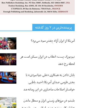
پربیننده‌ترین‌ در ۷ روز گذشته
آمریکا از ایران آزاد چقدر سود می‌برد؟
نیویورک پست: انقلاب در ایران ممکن است هر
لحظه رخ دهد
پایان دادن به همکاری «علی جوانمردی» با
بخش فارسی صدای آمریکا؛ احمد باطبی
خواستار اصلاحات ساختاری در این رسانه شد
بلبشو در مرزهای زمینی ایران و معطل ماندن
هزاران کامیون؛ جمهوری اسلامی حتی با وجود