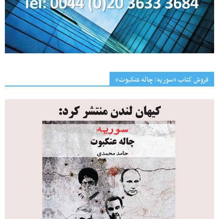
فروش کتاب «سوریه: چاله عنکبوت»