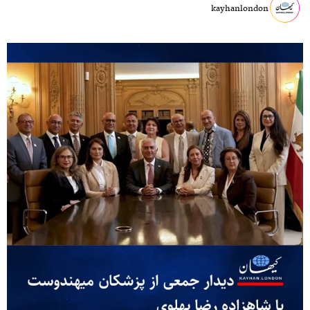
kayhanlondon