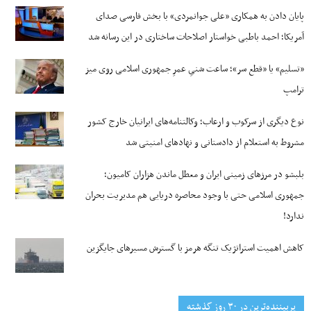
پایان دادن به همکاری «علی جوانمردی» با بخش فارسی صدای
آمریکا؛ احمد باطبی خواستار اصلاحات ساختاری در این رسانه شد
«تسلیم» یا «قطع سر»؛ ساعت شنیِ عمرِ جمهوری اسلامی روی میز
ترامپ
نوع دیگری از سرکوب و ارعاب؛ وکالتنامه‌های ایرانیان خارج کشور
مشروط به استعلام از دادستانی و نهادهای امنیتی شد
بلبشو در مرزهای زمینی ایران و معطل ماندن هزاران کامیون؛
جمهوری اسلامی حتی با وجود محاصره دریایی هم مدیریت بحران
ندارد!
کاهش اهمیت استراتژیک تنگه‌ هرمز با گسترش مسیرهای جایگزین
پربیننده‌ترین‌ در ۳۰ روز گذشته