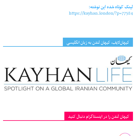
لینک کوتاه شده این نوشته:
https://kayhan.london/?p=77584
کیهان‌لایف، کیهان لندن به زبان انگلیسی
کیهان لندن را در اینستاگرام دنبال کنید