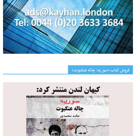
فروش کتاب «سوریه: چاله عنکبوت»