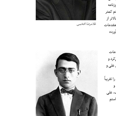
زنامه
تم کمتر
اتر از
غلامرضا افخمی
ن مقدمات
ورده
دمات
کرد و
 علی و
 تقریباً
و
ک، علی
استم