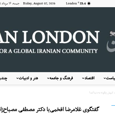
23.4
London
Friday, August 07, 2026 جمعه, ۱۶ مرداد ۱۴۰۵
C
است
اقتصاد
فرهنگ و جامعه
هنر و ادبیات
چندرس
KayhanLondon
 کیهان چگونه به دنیا آمد؟
گفتگوی غلامرضا افخمی‌با دکتر مصطفی مصباح‌زاده