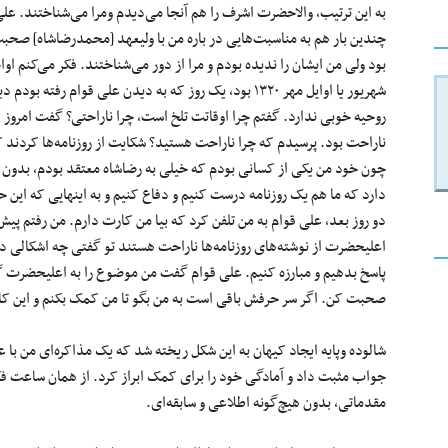
به این ترتیب، والاحضرت اشرف را هم آنجا می‌دیدم ومرا می‌شناختند. علی
چندین بار هم به مناسبت‌هایی در باره من با ولیعهد [محمدرضاشاه] صحب
بود ولی من ایشان را ندیده بودم و مرا از دور می‌شناختند. فکر می‌کنم اوا
شهریور یا اوایل مهر ۱۳۲۰ بود، یک روز که به دیدن علی قوام رفته بودم 
روحیه خوبی ندارد. گفتم چرا اوقاتت تلخ است، چرا ناراحتی؟ گفت امروز
ناراحت بود. پرسیدم که چرا ناراحت هستید؟ شکایت از روزنامه‌ها کردند ک
چون خود من یکی از کسانی بودم که خیلی به رضاشاه معتقد بودم، بدون م
دارد که ما هم یک روزنامه درست کنیم و دفاع کنیم و به اینهایی که این حر
دو روز بعد، علی قوام به من تلفن کرد که بیا من کارت دارم. من رفتم پیش
اعلیحضرت از نوشته‌های روزنامه‌ها ناراحت هستند تو گفتی چه اشکالی دارد
پاسخ بدهیم و مبارزه کنیم. علی قوام گفت من موضوع را به اعلیحضرت گف
صحبت کن. اگر سر حرفش باقی است به من بگو تا من کمک بکنم و این کار 
شالوده وپایه ایجاد کیهان به این شکل ریخته شد که یک مذاکره‌ای من با 
جواب مثبت داد و آمادگی خود را برای کمک ابراز کرد. از همان ساعت فکر
مقدماتی، بدون هیچ‌گونه اطلاعی و سابقه‌ای.