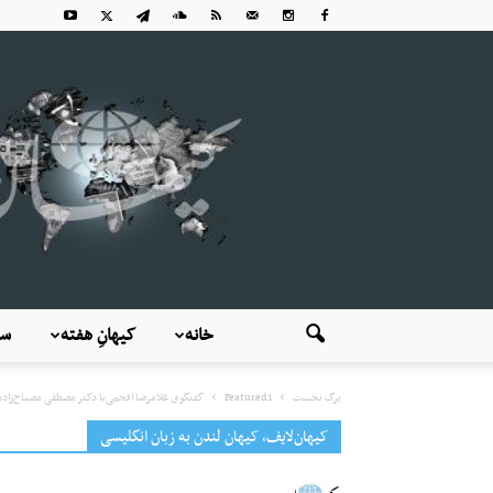
خانه
کیهانِ هفته
سی
برگ نخست
Featured1
گفتگوی غلامرضا افخمی‌با دکتر مصطفی مصباح‌زاده:
کیهان‌لایف، کیهان لندن به زبان انگلیسی