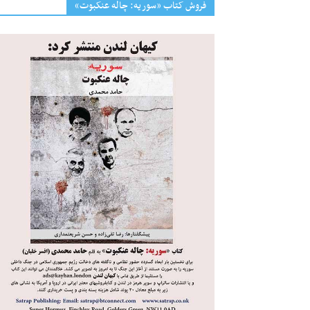
فروش کتاب «سوریه: چاله عنکبوت»