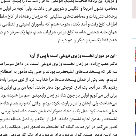
و درباره این برنامه صحبت بکنیم. موقعی که قرار شد شاه را ببینم، قشون 
محاصره قشون امریکا و انگلیس و شوروی قرار داشت. ولی آنچه در اولین م
برخلاف تشریفات و محافظت‌های سنگینی که درزمان رضاشاه از کاخ سلطن
اطراف کاخ رفت و آمد بکند، متوجه شدم که مأموران امنیتی و انتظامی ‌تقر
همان خانه شخصی شاه، نه کاخ مرمر، شرفیاب شدم، تنها یک سرباز دم در ای
شدم فقط یک سرباز دیگر را هم دیدم.
-این در دوران نخست وزیری فروغی است یا پس از آن؟
دکتر مصباح‌زاده: در زمان نخست وزیری فروغی است. در داخل سرسرا مو
سه نفر که پیشخدمت‌های اعلیحضرت بودند و حتی یک مأمور به اصطلاح
ندیدم. بعد یکی از همان پیشخدمت‌ها مرا هدایت کرد از توی سرسرا پله‌ها
رفتیم بالا. در آنجا یک اتاق کوچکی بود دفتر مانند. آنجا من برای اولین بار
برای این می‌گویم اولین بار چون شاه در زمان ولیعهدی اسم مرا شنیده بود و
می‌شناخت ولی ایشان را من زیارت نکرده بودم. وقتی که وارد شدم شاه خ
خیلی محبت کرد، مثل یک پادشاه دموکرات با من دست داد، احوالپرسی ک
نشستند و به من اجازه نشستن دادند. قبل از اینکه وارد اصل مسئله بشویم
تصور می‌کنم در این مدت کوتاه که اعلیحضرت تصدی امور مملکت را د
من اولین فردی هستم که از مردم و برای مردم و برای یک کار مردمی ‌خ