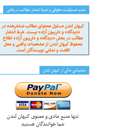
سلب مسئولیت حقوقی و شرط انتشار مطالب دریافتی
کیهان لندن مسئول محتوای مطالب منتشرشده در
«دیدگاه» و «تریبون آزاد» نیست. شرط انتشار
مطالب در بخش «دیدگاه» و «تریبون آزاد» اطلاع
محفوظ کیهان لندن از مشخصات واقعی و محل
اقامت و نشانی نویسندگان است.
پشتیبانی مالی از کیهانِ لندن
تنها منبع مادی و معنوی کیهان لندن
شما خوانندگان هستید