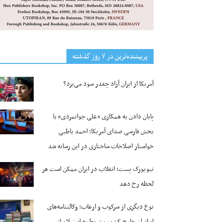
پربیننده‌ترین‌ در ۷ روز گذشته
آمریکا از ایران آزاد چقدر سود می‌برد؟
پایان دادن به همکاری «علی جوانمردی» با
بخش فارسی صدای آمریکا؛ احمد باطبی
خواستار اصلاحات ساختاری در این رسانه شد
نیویورک پست: انقلاب در ایران ممکن است هر
لحظه رخ دهد
نوع دیگری از سرکوب و ارعاب؛ وکالتنامه‌های
ایرانیان خارج کشور مشروط به استعلام از