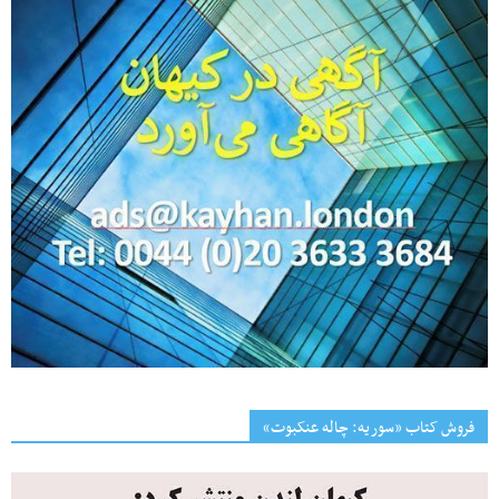
فروش کتاب «سوریه: چاله عنکبوت»