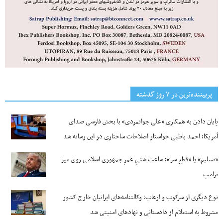
پربیننده‌ترین‌ در ۷ روز گذشته
پایان دادن به همکاری «علی جوانمردی» با بخش فارسی صدای
آمریکا؛ احمد باطبی خواستار اصلاحات ساختاری در این رسانه شد
«تسلیم» یا «قطع سر»؛ ساعت شنیِ عمرِ جمهوری اسلامی روی میز
ترامپ
نوع دیگری از سرکوب و ارعاب؛ وکالتنامه‌های ایرانیان خارج کشور
مشروط به استعلام از دادستانی و نهادهای امنیتی شد