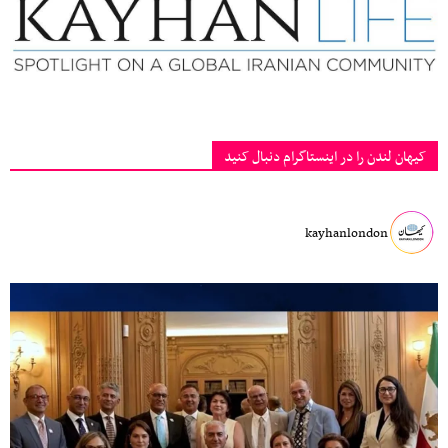
کیهان لندن را در اینستاگرام دنبال کنید
kayhanlondon