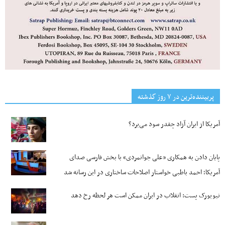
پربیننده‌ترین‌ در ۷ روز گذشته
آمریکا از ایران آزاد چقدر سود می‌برد؟
پایان دادن به همکاری «علی جوانمردی» با بخش فارسی صدای
آمریکا؛ احمد باطبی خواستار اصلاحات ساختاری در این رسانه شد
نیویورک پست: انقلاب در ایران ممکن است هر لحظه رخ دهد