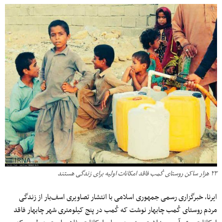
۲۳ هزار ساکن روستای کُمب فاقد امکانات اولیه برای زندگی هستند
ایرنا، خبرگزاری رسمی جمهوری اسلامی با انتشار تصاویری اسف‌بار از زندگی
مردم روستای کُمب چابهار نوشت که کُمب در پنج کیلومتری شهر چابهار فاقد