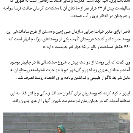
امکانات برق، آب، بهداشت، مدرسه و سایر امکانات رفاهی است به طوری که
سالهاست بیش از ۲۳ هزار نفر از ساکنان آن با مشکلات گرمای طاقت فرسا مواجه
و همچنان در انتظار برق و آب هستند.
ناصر ایازی مدیر هیات‌اجرایی سازمان ملی زمین و مسکن از طرح ساماندهی این
روستا خبر داد و گفت: «روستای‌ کُمب یکی از روستاهای بزرگ چابهار است که
۴۶۰ هکتار مساحت و بالغ بر ۱۵ هزار نفر جمعیت دارد.»
وی گفت که این روستا از دو دهه پیش با شروع خشکسالی‌ها در چابهار بوجود
آمده و مناطق شهری زیباشهر و گل‌شهر هم با مهاجرت ناخواسته روستاییان به
دلیل شرایط ناگوار طبیعی و نداشتن برنامه برای اقتصاد روستا تصرف شد.
ایازی تاکید کرده که روستاییان برای گذران حداقل زندگی و یافتن غذا به این
منطقه آمدند که در همان زمان نیز مدیریت شهری آنها را از شهر بیرون راند.