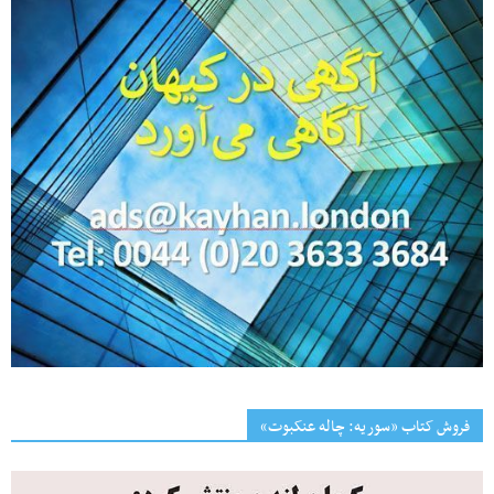
فروش کتاب «سوریه: چاله عنکبوت»