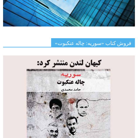
فروش کتاب «سوریه: چاله عنکبوت»