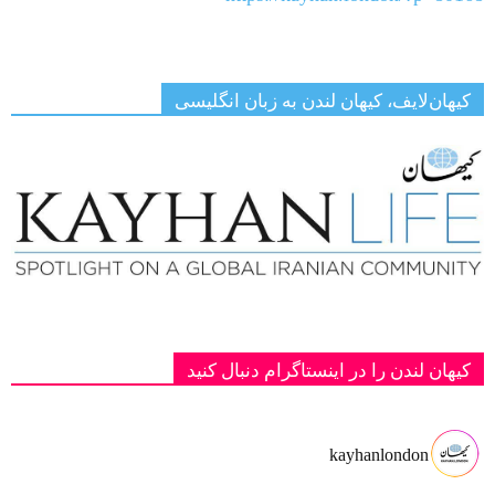
کیهان‌لایف، کیهان لندن به زبان انگلیسی
کیهان لندن را در اینستاگرام دنبال کنید
kayhanlondon