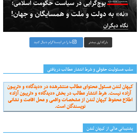
بارگذاری بیشتر
ما را در اینستاگرام دنبال کنید
سلب مسئولیت حقوقی و شرط انتشار مطالب دریافتی
کیهان لندن مسئول محتوای مطالب منتشرشده در «دیدگاه» و «تریبون
آزاد» نیست. شرط انتشار مطالب در بخش «دیدگاه» و «تریبون آزاد»
اطلاع محفوظ کیهان لندن از مشخصات واقعی و محل اقامت و نشانی
نویسندگان است.
پشتیبانی مالی از کیهانِ لندن