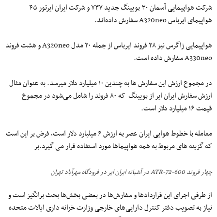
شرکت هواپیمایی آسمان ۳۰ بویینگ جدید ۷۳۷ و شرکت ایران ایرتور ۴۵
هواپیمای ایرباس A320neo سفارش داده‌اند.
هواپیمایی زاگرس نیز ۲۸ فروند ایرباس از جمله ۲۰ مدل A320neo و هشت فروند
A330neo سفارش داده است.
در مجموع ارزش این سفارش ها به چندین ۱۰ میلیارد دلار می‎رسد. به عنوان مثال
ارزش سفارش ایران ایر از بویینگ که ۸۰ فروند را شامل می‌شود در مجموع
قیمت ۱۶ میلیارد دلار است.
معامله با خطوط هوایی ایران عصر به ارزش ۶ میلیارد دلار است، فرض بر این است
که گزینه های مربوط به همه هواپیماها مورد استفاده قرار می گیرد.بر
چهار فروند ATR-72-600 در آشیانه ایران ایر در فرودگاه مهرآباد تهران
از طرفی اجرای این قراردادها و سفارش‌ها در بعضی بخش‌ها بحث برانگیز است و
نیاز به تصویب دفتر کنترل دارایی‌های خارجی وزارت خزانه داری ایالات متحده