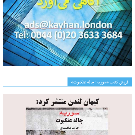
فروش کتاب «سوریه: چاله عنکبوت»