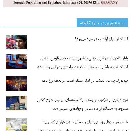
پربیننده‌ترین‌ در ۷ روز گذشته
آمریکا از ایران آزاد چقدر سود می‌برد؟
پایان دادن به همکاری «علی جوانمردی» با بخش فارسی صدای
آمریکا؛ احمد باطبی خواستار اصلاحات ساختاری در این رسانه شد
نیویورک پست: انقلاب در ایران ممکن است هر لحظه رخ دهد
نوع دیگری از سرکوب و ارعاب؛ وکالتنامه‌های ایرانیان خارج کشور
مشروط به استعلام از دادستانی و نهادهای امنیتی شد
بلبشو در مرزهای زمینی ایران و معطل ماندن هزاران کامیون؛
جمهوری اسلامی حتی با وجود محاصره دریایی هم مدیریت بحران