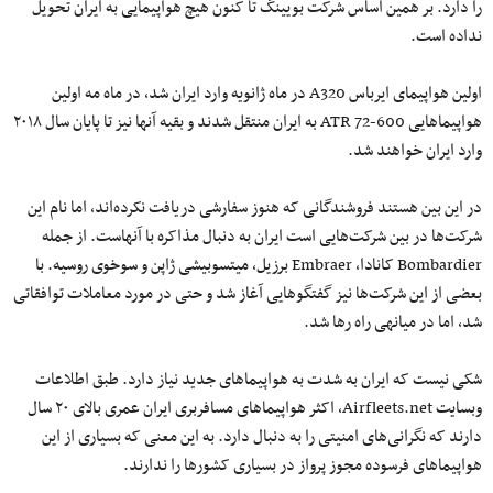
را دارد. بر همین اساس شرکت بویینگ تا کنون هیچ هواپیمایی به ایران تحویل
نداده است.
اولین هواپیمای ایرباس A320 در ماه ژانویه وارد ایران شد، در ماه مه اولین
هواپیماهایی ATR 72-600 به ایران منتقل شدند و بقیه آنها نیز تا پایان سال ۲۰۱۸
وارد ایران خواهند شد.
در این بین هستند فروشندگانی که هنوز سفارشی دریافت نکرده‌اند، اما نام این
شرکت‌ها در بین شرکت‌هایی است ایران به دنبال مذاکره با آنهاست. از جمله
Bombardier کانادا، Embraer برزیل، میتسوبیشی ژاپن و سوخوی روسیه. با
بعضی از این شرکت‌ها نیز گفتگوهایی آغاز شد و حتی در مورد معاملات توافقاتی
شد، اما در میانه‎ی راه رها شد.
شکی نیست که ایران به شدت به هواپیماهای جدید نیاز دارد. طبق اطلاعات
وب‏سایت Airfleets.net، اکثر هواپیماهای مسافربری ایران عمری بالای ۲۰ سال
دارند که نگرانی‌های امنیتی را به دنبال دارد. به این معنی که بسیاری از این
هواپیماهای فرسوده مجوز پرواز در بسیاری کشورها را ندارند.