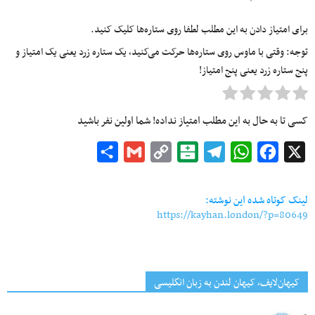
برای امتیاز دادن به این مطلب لطفا روی ستاره‌ها کلیک کنید.
توجه: وقتی با ماوس روی ستاره‌ها حرکت می‌کنید، یک ستاره زرد یعنی یک امتیاز و
پنج ستاره زرد یعنی پنج امتیاز!
کسی تا به حال به این مطلب امتیاز نداده! شما اولین نفر باشید
Share
Gmail
Copy
Balatarin
Telegram
WhatsApp
Facebook
X
Link
لینک کوتاه شده این نوشته:
https://kayhan.london/?p=80649
کیهان‌لایف، کیهان لندن به زبان انگلیسی