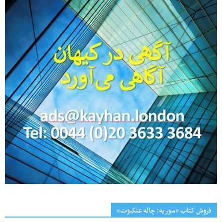
فروش کتاب «سوریه: چاله عنکبوت»