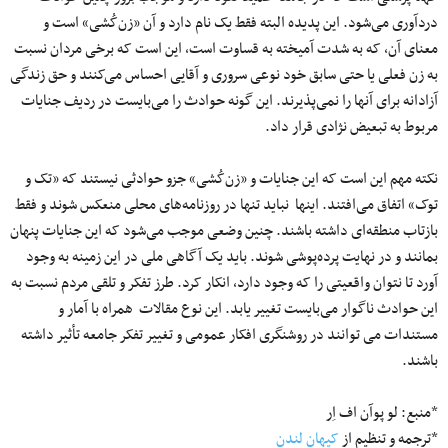
دردآوری می‌شود. این پدیده البته فقط یک نام دارد و آن «زن‌کُشی» است و
معنای آن، که به شدت آمیخته به قساوت است، این است که برخی مردان نسبت
به زن فعلی یا حتی سابق خود نوعی سروری و آقایی احساس می‌کنند و حق زندگی
آزادانه برای آنها را نمی‌پذیرند. این گونه حوادث را می‌بایست در ردیف جنایات
مربوط به تبعیض نژادی قرار داد.
نکته مهم این است که این جنایات و «زن‌کُشی» جزو حوادثی نیستند که «تک و
توک» اتفاق می‌افتند. اینها نباید تنها در روزنامه‌های محلی منعکس شوند و فقط
بازتاب منطقه‌ای داشته باشند. چنین وضعی موجب می‌شود که این جنایات پنهان
بمانند و در نهایت پرده‌پوشی شوند. باید یک آگاهی ملی در این زمینه به ‌وجود
آورد تا نتوان واقعیتی را که وجود دارد، انکار کرد. طرز تفکر و تلقی مردم نسبت به
این حوادث ناگوار می‌بایست تغییر یابد. این نوع مقالات همراه با آمار و
مستندات می توانند در روشنگری افکار عمومی و تغییر تفکر جامعه تأثیر داشته
باشند.
*منبع: لو پوآن اف اِر
*ترجمه و تنظیم از
کیهان لندن