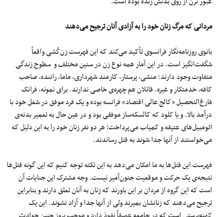
عبور ترن از روی بدنش زنده بوده است.
مردانی که مرگ زنان خود را به آزادی آنان ترجیح می‌دهند
بانوی روزنامه‌نگار فرانسوی تأکید می‌کند که این فهرست زن‌کُشی واقعاً
شگفت‌انگیز است. در این آمار همه نوع زن در سنین مختلف و سطوح زندگی
متفاوت وجود دارند: منشی، پرستار، کارمند شهرداری، ماما، راننده‌، صاحب
کافه‌، خدمتکار و غیره. قاتلان هم چهره‌ی خاصی ندارند. برای نمونه، فرانک
فارغ‌التحصیل «کالج عالی اقتصاد» فرانسه بوده و یک فرد موفق در شغل خود با
درآمد بالا. و یا کلود که کالسکه‌ساز موفقی بود و در عین حال به تعمیر بدنه‌ی
اتومبیل‌های عتیقه و کمیاب می‌پرداخت؛ هر دو نفر زنان خود را به این دلیل که
می‌خواستند از آنها جدا شوند به ‌قتل رساندند.
فهرست این قتل‌ها به ما امکان می‌دهد به این نکته توجه کنیم که این گونه قتل‌ها
نتیجه‌ی یک حرکت و موقعیت جنون‌آمیز نیست. وجه مشترک این جنایات آن
است که این گروه از مردان بر این باورند که زنان به آنان تعلق دارند و بنابراین
ترجیح می‌دهند که زنانشان بمیرند ولی از آنها جدا و آزاد نشوند. این یک
کهنه‌پرستی است که در جامعه عمیقاً نفوذ دارد و موجب بروز چنین حوادث