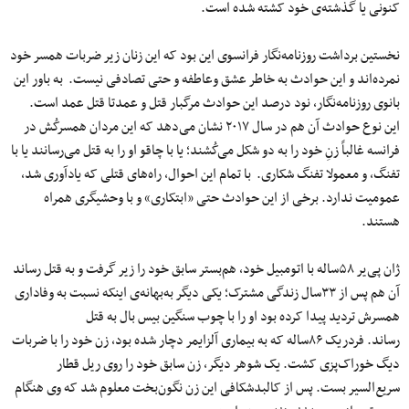
کنونی یا گذشته‌ی خود کشته شده است.
نخستین برداشت روزنامه‌نگار فرانسوی این بود که این زنان زیر ضربات همسر خود
نمرده‌اند و این حوادث به ‌خاطر عشق وعاطفه و حتی تصادفی نیست. به ‌باور این
بانوی روزنامه‌نگار، نود درصد این حوادث مرگبار قتل و عمدتا قتل ‌عمد است.
این نوع حوادث آن هم در سال ۲۰۱۷ نشان می‌دهد که این مردان همسرکُش در
فرانسه غالباً زنِ خود را به دو شکل می‌کُشند؛ یا با چاقو او را به قتل می‌رسانند یا با
تفنگ، و معمولا تفنگ شکاری‌. با تمام این احوال، راه‌های قتلی که یادآوری شد،
عمومیت ندارد. برخی از این حوادث حتی «ابتکاری» و با وحشیگری همراه
هستند.
ژان پی‌یر ۵۸ساله با اتومبیل خود، هم‌بستر سابق خود را زیر گرفت و به‌ قتل رساند
آن هم پس از ۳۳سال زندگی مشترک؛ یکی دیگر به‌بهانه‌ی اینکه نسبت به وفاداری
همسرش تردید پیدا کرده بود او را با چوب سنگین بیس بال به ‌قتل
رساند. فردریک ۸۶ساله که به بیماری آلزایمر دچار شده بود، زن خود را با ضربات
دیگ خوراک‌پزی کشت. یک شوهر دیگر، زن سابق خود را روی ریل قطار
سریع‌السیر بست. پس از کالبدشکافی این زن نگون‌بخت معلوم شد که وی هنگام