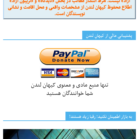
آزاد» نیست. شرط انتشار مطالب در بخش «دیدگاه» و «تریبون آزاد»
اطلاع محفوظ کیهان لندن از مشخصات واقعی و محل اقامت و نشانی
نویسندگان است.
پشتیبانی مالی از کیهانِ لندن
تنها منبع مادی و معنوی کیهان لندن
شما خوانندگان هستید
به بازار اطمینان نکنید؛ رقبا زیاد هستند!