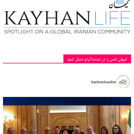
کیهان لندن را در اینستاگرام دنبال کنید
kayhanlondon