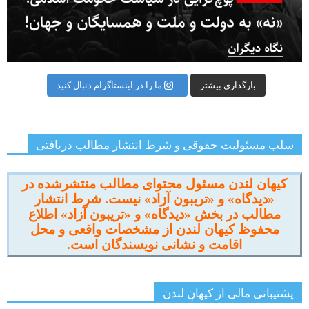
بارگذاری بیشتر
ما را در اینستاگرام دنبال کنید
سلب مسئولیت حقوقی و شرط انتشار مطالب دریافتی
کیهان لندن مسئول محتوای مطالب منتشرشده در
«دیدگاه» و «تریبون آزاد» نیست. شرط انتشار
مطالب در بخش «دیدگاه» و «تریبون آزاد» اطلاع
محفوظ کیهان لندن از مشخصات واقعی و محل
اقامت و نشانی نویسندگان است.
پشتیبانی مالی از کیهانِ لندن