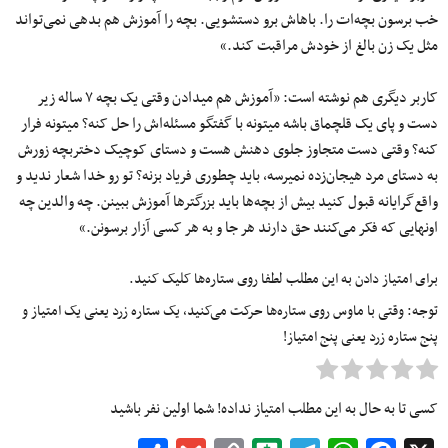
خب برسون بچه‌ات را. باهاش برو دستشویی. بچه را آموزش هم بدهی نمی‌تواند
مثل یک زن بالغ از خودش مراقبت کند.»
کاربر دیگری هم نوشته است: «آموزش هم میدادن وقتی یک بچه ۷ ساله زیر
دست و پای یک قلچماق باشه میتونه با گفتگو مسئله‌اش را حل کنه؟ میتونه فرار
کنه؟ وقتی دست متجاوز جلوی دهنش هست و دستای کوچیک دختربچه زورش
به دستای مرد هیجان‌زده نمیرسه، باید چطوری فریاد بزنه؟ تو رو خدا شعار ندید و
واقع‌گرایانه قبول کنید بیش از بچه‌ها باید بزرگتر‌ها آموزش ببینن. چه والدین چه
اونهایی که فکر می‌کنند حق دارند هر جا و به هر کسی آزار برسونن.»
برای امتیاز دادن به این مطلب لطفا روی ستاره‌ها کلیک کنید.
توجه: وقتی با ماوس روی ستاره‌ها حرکت می‌کنید، یک ستاره زرد یعنی یک امتیاز و
پنج ستاره زرد یعنی پنج امتیاز!
کسی تا به حال به این مطلب امتیاز نداده! شما اولین نفر باشید