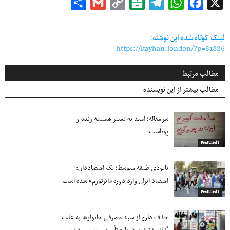
Share
Gmail
Copy
Balatarin
Telegram
WhatsApp
Facebook
X
Link
لینک کوتاه شده این نوشته:
https://kayhan.london/?p=81886
مطالب مرتبط
مطالب بیشتر از این نویسنده
سرمقاله؛ امید به تغییر همیشه زنده و
پویاست
Featured1
نابودی طبقه متوسط؛ یک اقتصاددان:
اقتصاد ایران وارد دوره «ابَرتورم» شده‌ است
Featured1
حذف دارو از سبد مصرفی خانوارها به‌ علت