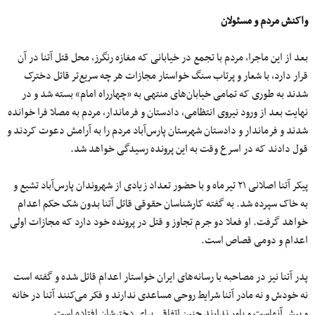
واکنش مردم و مسئولان
بعد از این ماجرا، مردم با تجمع در خیابانی که مغازه رنگرز، محل قتل آتنا در آن
قرار دارد، با شعار و پرتاب سنگ خواستار مجازات هر چه سریع‌تر قاتل دخترک
شدند به طوری که تمامی خیابان‌های منتهی به «چهارراه امام» بسته شد و در
‌‌نهایت بعد از ورود نیروی انتظامی، دادستان و فرماندار، مردم به مصلا فرا خوانده
شدند و فرماندار و دادستان شهرستان پارس‌آباد مردم را به آرامش دعوت کردند و
قول دادند که در اسرع وقت به این پرونده رسیدگی خواهد شد.
پیکر آتنا اصلانی ۲۱ تیرماه و با حضور تعداد زیادی از شهروندان پارس‌آباد تشیع و
به خاک سپرده شد. به گفته کارشناسان حقوقی قاتل آتنا بدون شک حکم اعدام
خواهد گرفت. او فعلا دو جرم تجاوز و قتل در پرونده خود دارد که مجازات اولی
اعدام و دومی قصاص است.
پدر آتنا نیز در مصاحبه با رسانه‌های ایران خواستار اعدام قاتل شده و گفته است
نه خودش و نه مادر آتنا شرایط روحی مساعدی ندارند و فکر می‌کنند آتنا در خانه
و پیش آنهاست و باور ندارند چنین اتفاقی برای دخترشان افتاده است.