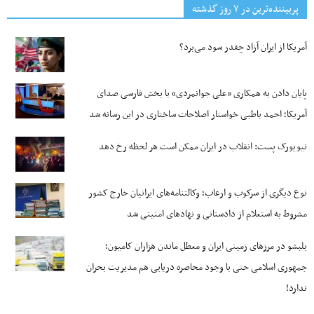
پربیننده‌ترین‌ در ۷ روز گذشته
آمریکا از ایران آزاد چقدر سود می‌برد؟
پایان دادن به همکاری «علی جوانمردی» با بخش فارسی صدای
آمریکا؛ احمد باطبی خواستار اصلاحات ساختاری در این رسانه شد
نیویورک پست: انقلاب در ایران ممکن است هر لحظه رخ دهد
نوع دیگری از سرکوب و ارعاب؛ وکالتنامه‌های ایرانیان خارج کشور
مشروط به استعلام از دادستانی و نهادهای امنیتی شد
بلبشو در مرزهای زمینی ایران و معطل ماندن هزاران کامیون؛
جمهوری اسلامی حتی با وجود محاصره دریایی هم مدیریت بحران
ندارد!