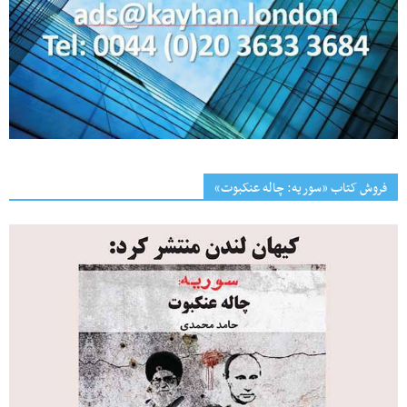
فروش کتاب «سوریه: چاله عنکبوت»