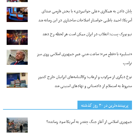
پایان دادن به همکاری «علی جوانمردی» با بخش فارسی صدای
آمریکا؛ احمد باطبی خواستار اصلاحات ساختاری در این رسانه شد
نیویورک پست: انقلاب در ایران ممکن است هر لحظه رخ دهد
«تسلیم» یا «قطع سر»؛ ساعت شنیِ عمرِ جمهوری اسلامی روی میز
ترامپ
نوع دیگری از سرکوب و ارعاب؛ وکالتنامه‌های ایرانیان خارج کشور
مشروط به استعلام از دادستانی و نهادهای امنیتی شد
پربیننده‌ترین‌ در ۳۰ روز گذشته
جمهوری اسلامی از آغاز جنگ چقدر به آمریکا سود رسانده؟