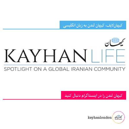
کیهان‌لایف، کیهان لندن به زبان انگلیسی
کیهان لندن را در اینستاگرام دنبال کنید
kayhanlondon