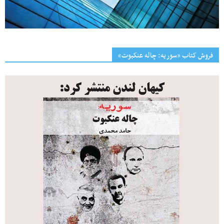
فروش کتاب «سوریه: چاله عنکبوت»