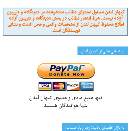
کیهان لندن مسئول محتوای مطالب منتشرشده در «دیدگاه» و «تریبون
آزاد» نیست. شرط انتشار مطالب در بخش «دیدگاه» و «تریبون آزاد»
اطلاع محفوظ کیهان لندن از مشخصات واقعی و محل اقامت و نشانی
نویسندگان است.
پشتیبانی مالی از کیهانِ لندن
تنها منبع مادی و معنوی کیهان لندن
شما خوانندگان هستید
به بازار اطمینان نکنید؛ رقبا زیاد هستند!