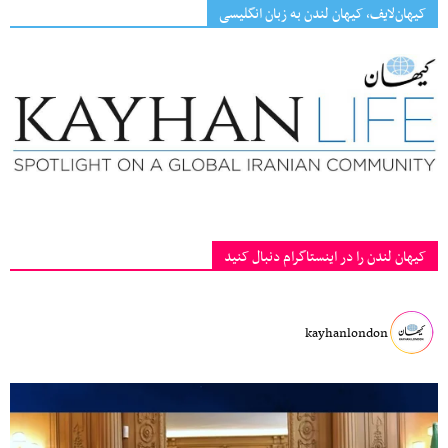
کیهان‌لایف، کیهان لندن به زبان انگلیسی
کیهان لندن را در اینستاگرام دنبال کنید
kayhanlondon