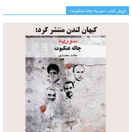
فروش کتاب «سوریه: چاله عنکبوت»