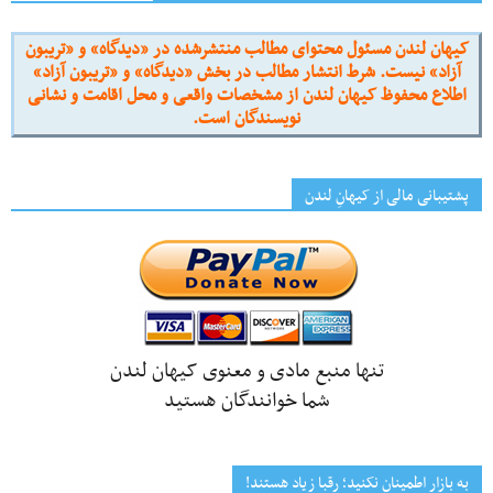
کیهان لندن مسئول محتوای مطالب منتشرشده در «دیدگاه» و «تریبون
آزاد» نیست. شرط انتشار مطالب در بخش «دیدگاه» و «تریبون آزاد»
اطلاع محفوظ کیهان لندن از مشخصات واقعی و محل اقامت و نشانی
نویسندگان است.
پشتیبانی مالی از کیهانِ لندن
تنها منبع مادی و معنوی کیهان لندن
شما خوانندگان هستید
به بازار اطمینان نکنید؛ رقبا زیاد هستند!