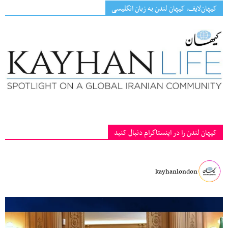
کیهان‌لایف، کیهان لندن به زبان انگلیسی
کیهان لندن را در اینستاگرام دنبال کنید
kayhanlondon