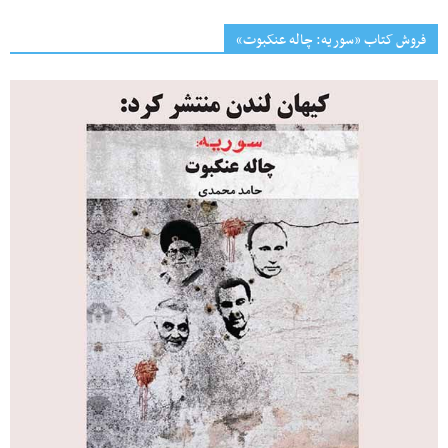
فروش کتاب «سوریه: چاله عنکبوت»