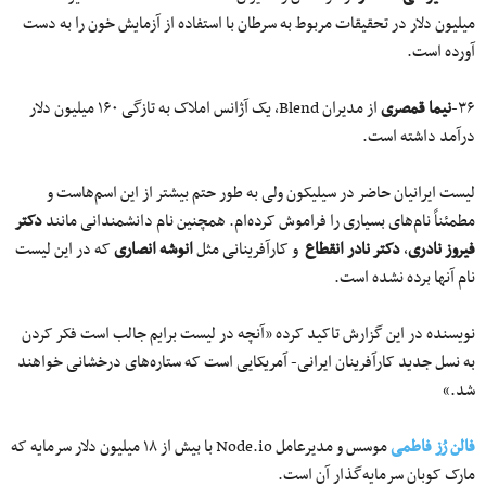
میلیون دلار در تحقیقات مربوط به سرطان با استفاده از آزمایش خون را به دست
آورده است.
۳۶-
نیما قمصری
از مدیران Blend، یک آژانس املاک به تازگی ۱۶۰ میلیون دلار
درآمد داشته است.
لیست ایرانیان حاضر در سیلیکون ولی به طور حتم بیشتر از این اسم‌هاست و
مطمئناً نام‌های بسیاری را فراموش کرده‌ام. همچنین نام دانشمندانی مانند
دکتر
فیروز نادری
،
دکتر نادر انقطاع
و کارآفرینانی مثل
انوشه انصاری
که در این لیست
نام آنها برده نشده است.
نویسنده در این گزارش تاکید کرده «آنچه در لیست برایم جالب است فکر کردن
به نسل جدید کارآفرینان ایرانی- آمریکایی است که ستاره‌های درخشانی خواهند
شد.»
فالن رُز فاطمی
موسس و مدیرعامل Node.io با بیش از ۱۸ میلیون دلار سرمایه که
مارک کوبان سرمایه‌گذار آن است.