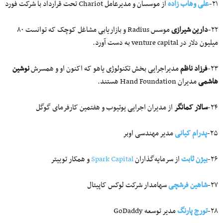
۲۱-
علی وهاب زاده
از موسسان و مدیرعامل Chariot تحت قرارداد با شرکت فورد
۲۲-
دارین شیرازی
موسس Radius و بازاریابی مشاغل کوچک که توانست ۸۰
میلیون دلار در venture capital به دست آورد.
۲۳-
فرزاد ناظم
مدیراجرایی بخش تکنولوژی یاهو که اکنون او و همسرش
نوشین
هاشمی
مدیران Hand Foundation هستند.
۲۴-
سالار کمانگر
از مدیران اجرایی یوتیوب و هفتمین کارفرمای گوگل
۲۵-
پدرام کیانی
مدیر مهندسی اوبر
۲۶-
بیژن ثابت
از سرمایه‌گذاران
Spark Capital
و همکار توییتر
۲۷-
شاهین فرشچی
سهامدار شرکت لوکس کاپیتال
۲۸-
تورج پارنگ
مدیر توسعه GoDaddy