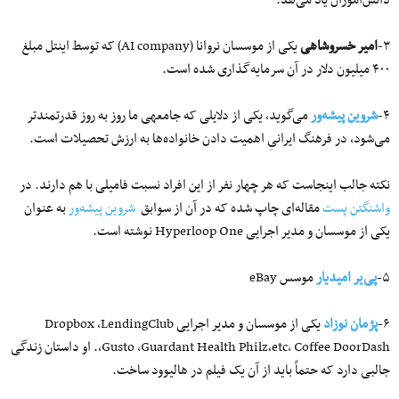
دانش‌آموزان یاد می‌هد.
۳-
امیر خسروشاهی
یکی از موسسان نروانا (AI company) که توسط اینتل مبلغ
۴۰۰ میلیون دلار در آن سرمایه‌گذاری شده است.
۴-
شروین پیشه‌ور
می‌گوید، یکی از دلایلی که جامعه‎ی ما روز به روز قدرتمندتر
می‌شود، در فرهنگ ایرانیِ اهمیت دادن خانواده‌ها به ارزش تحصیلات است.
نکته جالب اینجاست که هر چهار نفر از این افراد نسبت فامیلی با هم دارند. در
واشنگتن پست
مقاله‌ای چاپ شده که در آن از سوابق
شروین پیشه‌ور
به عنوان
یکی از موسسان و مدیر اجرایی Hyperloop One نوشته است.
۵-
پی‌یر امیدیار
موسس eBay
۶-
پژمان نوزاد
یکی از موسسان و مدیر اجرایی Dropbox ،LendingClub
،Gusto ،Guardant Health Philz،etc، Coffee DoorDash. او داستان زندگی
جالبی دارد که حتماً باید از آن یک فیلم در هالیوود ساخت.