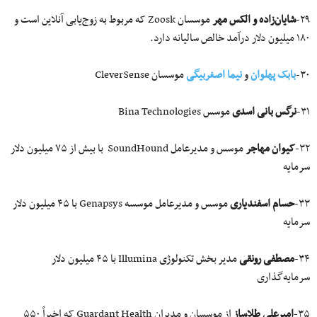
۲۹-
شایان‌زاده و الکس مهر
موسسان Zoosk که مربوط به زوج‌یابی آنلاین است و
۱۸۰ میلیون دلار درآمد خالص سالیانه دارد.
۳۰-
بابک پهلوان
و
نیما اصغربیگی
موسسان CleverSense
۳۱-
نرگس بانی اسدی
موسس Bina Technologies
۳۲-
کیوان مهاجر
موسس و مدیرعامل SoundHound با بیش از ۷۵ میلیون دلار
سرمایه
۳۳-
حسام اسفندیاری
موسس و مدیرعامل موسسه Genapsys با ۴۵ میلیون دلار
سرمایه
۳۴-
مصطفی رونقی
مدیر بخش تکنولوژی Illumina با ۴۵ میلیون دلار
سرمایه‌گذاری
۳۵-
امیرعلی طلاساز
از موسسان و مدیران Guardant Health که اخیراً ۵۵۰