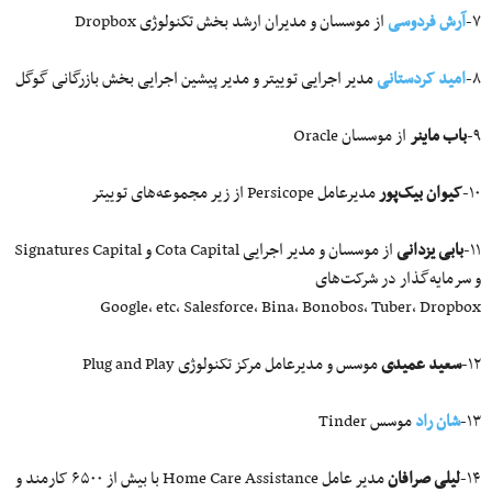
۷-
آرش فردوسی
از موسسان و مدیران ارشد بخش تکنولوژی Dropbox
۸-
امید کردستانی
مدیر اجرایی توییتر و مدیر پیشین اجرایی بخش بازرگانی گوگل
۹-
باب ماینر
از موسسان Oracle
۱۰-
کیوان بیک‌پور
مدیرعامل Persicope از زیر مجموعه‌های توییتر
۱۱-
بابی یزدانی
از موسسان و مدیر اجرایی Cota Capital و Signatures Capital
و سرمایه‌گذار در شرکت‌های
Google، etc، Salesforce، Bina، Bonobos، Tuber، Dropbox
۱۲-
سعید عمیدی
موسس و مدیرعامل مرکز تکنولوژی Plug and Play
۱۳-
شان راد
موسس Tinder
۱۴-
لیلی صرافان
مدیر عامل Home Care Assistance با بیش از ۶۵۰۰ کارمند و