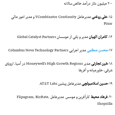
۲۰۰ میلیون دلار درآمد خالص سالانه
۱۵-
علی روغنی
مدیرعامل YCombinator Continuity و مدیر امور مالی
Pixar
۱۶-
کامران الهیان
مدیر و یکی از موسسان Global Catalyst Partners
۱۷-
محسن معظمی
مدیر اجرایی Columbus Nova Technology Partners
۱۸-
شین تجارتی
مدیر Honeywell’s High Growth Regions در آسیا، اروپای
شرقی، خاورمیانه و آفریقا
۱۹-
حسین اسلامبولچی
مدیرعامل پیشین AT&T Labs
۲۰-
فرهاد محیط
کارآفرین و موسس مدیرعامل Flipagram, BizRate,
Shopzilla