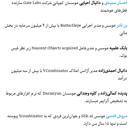
احسان سعیدی
و
دانیال احیایی
موسسان کمپانی شرکت Gate Labs سازنده
قفل‌های هوشمند
بن نادر
موسس و مدیر اجرایی Butterfleye با بیش از ۴ میلیون سرمایه در بخش
مالی
بابک علمیه
موسس و مدیرعامل Nascent Objects acquired زیر نظر فیس
بوک.
دانیال احمدی‌زاده
مدیر آژانس املاک YCombinator با بیش از سه میلیون
درآمد
پدیده کمالی‌زاده
و
کاوه وجدانی
موسسان Darmiyan که نرم افزارهای مربوط
به تشخیص آلزایمر می‎سازند.
سروش قدسی
موسس Slik.ai و جوان‌ترین فردی که به Ycombinator پیوسته
است و تنها ۱۵ سال سن دارد.