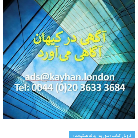
فروش کتاب «سوریه: چاله عنکبوت»