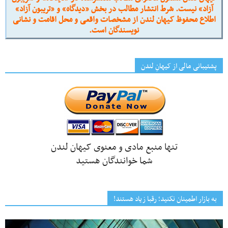
آزاد» نیست. شرط انتشار مطالب در بخش «دیدگاه» و «تریبون آزاد»
اطلاع محفوظ کیهان لندن از مشخصات واقعی و محل اقامت و نشانی
نویسندگان است.
پشتیبانی مالی از کیهانِ لندن
تنها منبع مادی و معنوی کیهان لندن
شما خوانندگان هستید
به بازار اطمینان نکنید؛ رقبا زیاد هستند!