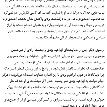
از میان دولتی‌‌ها به این نظرات خامنه‌ای اعتنایی نکرده و تسلیت گفتند. خیلی از
فعالین سیاسی از احزاب اصلاح‎طلب فعال مانند «اتحاد ملت» و «سازندگی» در
بیانیه‌هایی جداگانه درگذشت او را تسلیت گفتند، اما کسی فکرش را هم نمی‌کرد
که محمود احمدی‌نژاد هم در به درگذشت یزدی واکنش نشان بدهد. احمدی‌نژاد
در پیامی کوتاه و به نمایندگی از «دولت بهار» و به عنوان «خادم ملت» با ابراز
تسلیت، گفت که یزدی «در طول سالیان متمادی محور وحدت و فعالیت‌های
سیاسی و اسلامی دانشجویان ایرانی مقیم آمریکا بود.»
از سوی دیگر، پس از حمایت‌های ابراهیم یزدی و نهضت آزادی از میرحسین
موسوی و مهدی کروبی، در جریان اعتراض به نتایج انتخابات ریاست جمهوری
سال ۸۸، اصلاح‏طلبان به او نظر مثبت پیدا کردند. یکی از فعالین سیاسی
اصلاح‎طلب که نخواست نامش فاش شود در پاسخ به این پرسش کیهان لندن «که
چرا دیدگاه‌ها در مورد ابراهیم یزدی تا این اندازه متفاوت است؟» می‌گوید: «هرگز
اتهام خیانت به ابراهیم یزدی نمی‌چسبد، حتی اگر دیدگاه‌های او خلاف نظر
دیدگاه‌های انقلاب بود. او نه در سرکوب مشارکت داشته و نه کار اشتباه بزرگی
داشته است، او انقلابی بوده، اما مخالف خشونت بوده و حتی گاهی از خشونت
جلوگیری کرده است، او به نسبت بسیاری از کنش‌گران سیاسی ایران از جناح‌های
خاص رفتار اخلاقی‌تر داشته است».