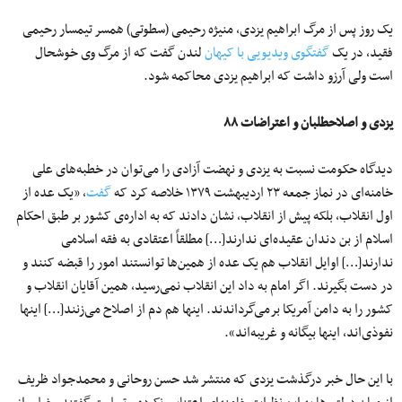
یک روز پس از مرگ ابراهیم یزدی، منیژه رحیمی (سطوتی) همسر تیمسار رحیمی
فقید، در یک
گفتگوی ویدیویی با کیهان
لندن گفت که از مرگ وی خوشحال
است ولی آرزو داشت که ابراهیم یزدی محاکمه شود.
یزدی و اصلاح‎طلبان و اعتراضات ۸۸
دیدگاه‎ حکومت نسبت به یزدی و نهضت آزادی را می‌توان در خطبه‌های علی
خامنه‌ای در نماز جمعه ۲۳ اردیبهشت ۱۳۷۹ خلاصه کرد که
گفت
، «یک عده از
اول انقلاب، بلکه پیش از انقلاب، نشان دادند که به اداره‌ی کشور بر طبق احکام
اسلام از بن دندان عقیده‌ای ندارند[…] مطلقاً اعتقادی به فقه اسلامی
ندارند[…] اوایل انقلاب هم یک عده از همین‌ها توانستند امور را قبضه کنند و
در دست بگیرند. اگر امام به داد این انقلاب نمی‌رسید، همین آقایان انقلاب و
کشور را به دامن آمریکا برمی‌گرداندند. اینها هم دم از اصلاح می‌زنند[…] اینها
نفوذی‌اند، اینها بیگانه و غریبه‌اند».
با این حال خبر درگذشت یزدی که منتشر شد حسن روحانی و محمدجواد ظریف