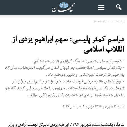
برگ نخست
Featured1
مراسم کمتر پلیسی: سهم ابراهیم یزدی از
انقلاب اسلامی
- همسر تیمسار رحیمی: از مرگ ابراهیم یزدی خوشحالم.
- یک فعال سیاسی اصلاح‎طلب به کیهان لندن می‌گوید، اعتراضات سال 88
به خیلی‌ها فرصت تابوشکنی و تغییر مواضع داد.
- رویدادهای 88 به برخی فرصت داد تا خود را در چشم نسل جوان در
شمایل دموکراسی‌خواه اما دلبسته‌ی جمهوری اسلامی معرفی کنند که هم
مقبول جامعه شوند و هم در حاشیه‌ی امن رژیم باقی بمانند.
شنبه ۱۱ شهریور ۱۳۹۶ برابر با ۰۲ سپتامبر ۲۰۱۷
شامگاه یک‌شنبه ششم شهریور ۱۳۹۶، ابراهیم یزدی دبیرکل نهضت آزادی و وزیر