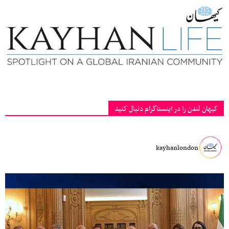
کیهان لندن را در اینستاگرام دنبال کنید
kayhanlondon