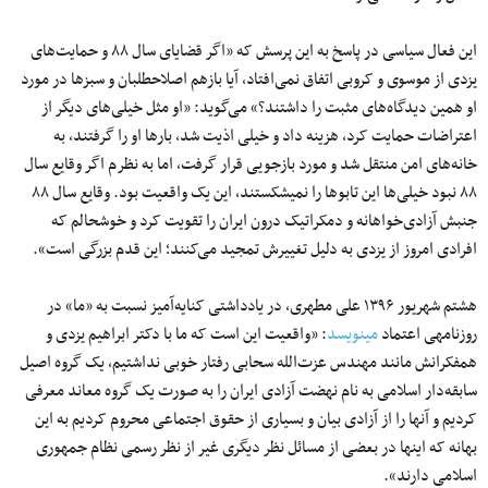
این فعال سیاسی در پاسخ به این پرسش که «اگر قضایای سال ۸۸ و حمایت‌های
یزدی از موسوی و کروبی اتفاق نمی‌افتاد، آیا بازهم اصلاح‎طلبان و سبزها در مورد
او همین دیدگاه‌های مثبت را داشتند؟» می‌گوید: «او مثل خیلی‌های دیگر از
اعتراضات حمایت کرد، هزینه داد و خیلی اذیت شد، بارها او را گرفتند، به
خانه‌های امن منتقل شد و مورد بازجویی قرار گرفت، اما به نظرم اگر وقایع سال
۸۸ نبود خیلی‌ها این تابوها را نمی‎شکستند، این یک واقعیت بود. وقایع سال ۸۸
جنبش آزادی‌خواهانه و دمکراتیک درون ایران را تقویت کرد و خوشحالم که
افرادی امروز از یزدی به دلیل تغییرش تمجید می‌کنند؛ این قدم بزرگی است».
هشتم شهریور ۱۳۹۶ علی مطهری، در یادداشتی کنایه‌آمیز نسبت به «ما» در
روزنامه‎ی اعتماد
می‎نویسد
: «واقعیت این است که ما با دکتر ابراهیم یزدی و
همفکرانش مانند مهندس عزت‌الله سحابی رفتار خوبی نداشتیم، یک گروه اصیل
سابقه‌دار اسلامی به نام نهضت آزادی ایران را به صورت یک گروه معاند معرفی
کردیم و آنها را از آزادی بیان و بسیاری از حقوق اجتماعی محروم کردیم به این
بهانه که اینها در بعضی از مسائل نظر دیگری غیر از نظر رسمی نظام جمهوری
اسلامی دارند».