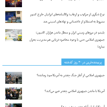
نوع دیگری از سرکوب و ارعاب؛ وکالتنامه‌های ایرانیان خارج کشور
مشروط به استعلام از دادستانی و نهادهای امنیتی شد
بلبشو در مرزهای زمینی ایران و معطل ماندن هزاران کامیون؛
جمهوری اسلامی حتی با وجود محاصره دریایی هم مدیریت بحران
ندارد!
پربیننده‌ترین‌ در ۳۰ روز گذشته
جمهوری اسلامی از آغاز جنگ چقدر به آمریکا سود رسانده؟
آمریکا با ماندن جمهوری اسلامی چقدر ضرر می‌کند؟
آمریکا از ایران آزاد چقدر سود می‌برد؟