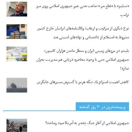
«تسلیم» یا «قطع سر»؛ ساعت شنیِ عمرِ جمهوری اسلامی روی میز
ترامپ
نوع دیگری از سرکوب و ارعاب؛ وکالتنامه‌های ایرانیان خارج کشور
مشروط به استعلام از دادستانی و نهادهای امنیتی شد
بلبشو در مرزهای زمینی ایران و معطل ماندن هزاران کامیون؛
جمهوری اسلامی حتی با وجود محاصره دریایی هم مدیریت بحران
ندارد!
کاهش اهمیت استراتژیک تنگه‌ هرمز با گسترش مسیرهای جایگزین
پربیننده‌ترین‌ در ۳۰ روز گذشته
جمهوری اسلامی از آغاز جنگ چقدر به آمریکا سود رسانده؟