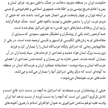
حکومت ایران در منطقه به‌ویژه دخالت در جنگ داخلی سوریه، عراق، لبنان و
یمن و اعلام صریح یونسی وزیر اطلاعات جمهوری اسلامی و فخرفروشی او مبنی
بر اینکه تهران بر چهار پایتخت عربی اعمال نفوذ می‌کند، باعث شد که خیلی از
مردم عرب، ایران را دشمن حقیقی و تهدید بالقوه تلقی کنند. جنگ فرقه‌گرایانه
رژیم ایران برخلاف شعارهای «روز قدس» به نفع اسرائیل تمام شده است.
عبدالرحمن راشد یکی از روشنگران و تحلیلگر مشهور سعودی که بسیاری از
مقاله‌های او به زبان‌های انگلیسی فرانسوی و فارسی ترجمه شده است، در یکی از
مقاله‎هایش زمانی که اسرائیل پایگاه حزب‌الله لبنان را را بمباران کرد و فرزند
تروریست بزرگ لبنان فواد مغنیه و تعدادی از فرماندهان سپاه پاسداران در آن
بمباران کشته شدند، ضمن اشاره به این بمباران و کشته شدن تعدادی از اعضای
حزب‌الله لبنان و سپاه نوشت: «متاسفانه عملکرد ایران و حزب‌الله لبنان در منطقه
به گونه‌ای است که دیگر وقتی اسرائیل آنها را بمباران می‌کند و می‌کشد،
ملت‌های عرب خوشحال می‌شوند».
خیلی از روشنفکران عرب معتقدند که اسرائیل به آنچه در دست دارد قانع است و
تلاش تل‌آویو اکنون این است که آنچه را به دست آورده از دست ندهد اما ایران
ولایت فقیه توهم ساختن امپراتوری به عنوان ام‌القرای اسلام با رهبری آخوندهای