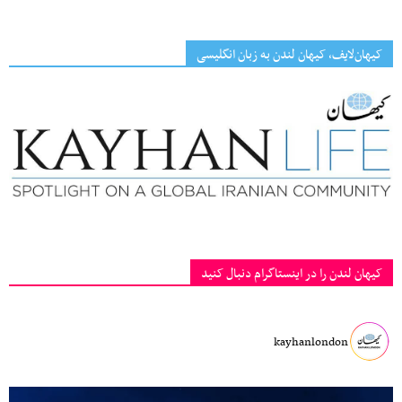
کیهان‌لایف، کیهان لندن به زبان انگلیسی
کیهان لندن را در اینستاگرام دنبال کنید
kayhanlondon