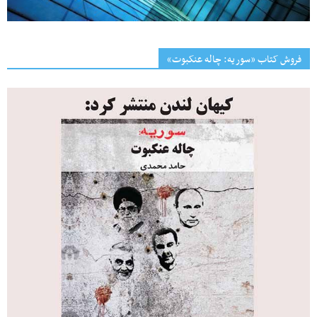
فروش کتاب «سوریه: چاله عنکبوت»