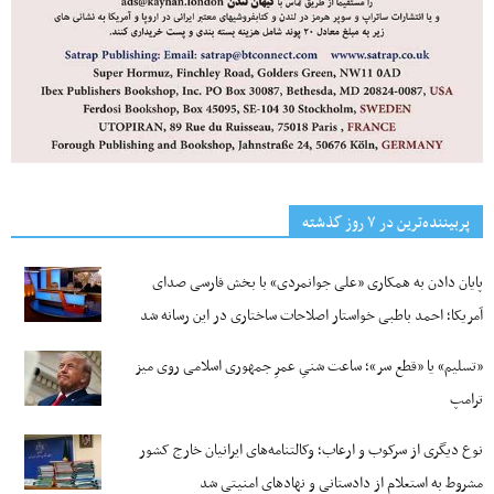
پربیننده‌ترین‌ در ۷ روز گذشته
پایان دادن به همکاری «علی جوانمردی» با بخش فارسی صدای
آمریکا؛ احمد باطبی خواستار اصلاحات ساختاری در این رسانه شد
«تسلیم» یا «قطع سر»؛ ساعت شنیِ عمرِ جمهوری اسلامی روی میز
ترامپ
نوع دیگری از سرکوب و ارعاب؛ وکالتنامه‌های ایرانیان خارج کشور
مشروط به استعلام از دادستانی و نهادهای امنیتی شد