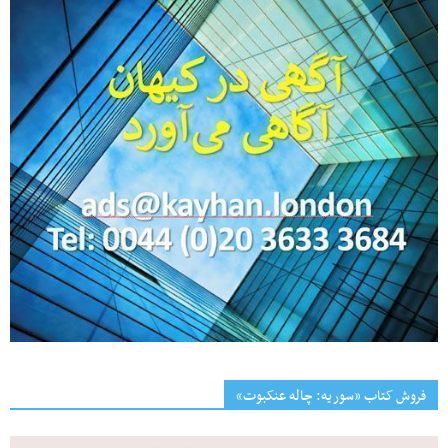
فروش کتاب «سوریه: چاله عنکبوت»