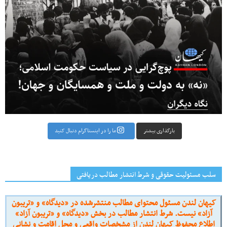
بارگذاری بیشتر
ما را در اینستاگرام دنبال کنید
سلب مسئولیت حقوقی و شرط انتشار مطالب دریافتی
کیهان لندن مسئول محتوای مطالب منتشرشده در «دیدگاه» و «تریبون
آزاد» نیست. شرط انتشار مطالب در بخش «دیدگاه» و «تریبون آزاد»
اطلاع محفوظ کیهان لندن از مشخصات واقعی و محل اقامت و نشانی