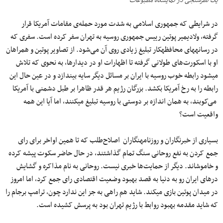
یک نظرسنجی در نمایشگاه مطبوعات
در شرایطی که جمهوری اسلامی به شدت مورد حمله‌ی مقامات آمریکا قرار
گرفته، ولادیمیر پوتین رییس جمهوری روسیه به تهران سفر کرده است. سفری که
در رسانه‎های محافظه‎کار تبلیغ زیادی روی آن می‏‌شود. از تصاویر پوتین و همراهان
او با اسکورت‌های طولانی گرفته تا اظهارات او در دیدارها، به نحوی که تلاش
می‎شود رابطه خوب روسیه با ایران بر مسائل دیگر سایه بیندازد و در عین حال این
رابطه را به رخ آمریکا بکشد. بزرگان رژیم هر قدر ظاهرا بر طبل دشمنی با آمریکا
می‌کوبند، به همان اندازه بر دوستی با روسیه تبلیغ می‎کنند، اما آیا این همه
واقعیت است؟
بسیاری از خبرنگاران و روزنامه‎نگاران اصلاح‌طلب که تا همین اواخر برای رای
جمع کردن به نفع روحانی سنگ تمام گذاشتند، در حال حاضر سکوت پیشه کرده
و خاموش‎اند. دیگر از حمایت‌ها خبری نیست. روحانی به نام مذاکره و گشایش
درهای ایران رو به دنیا به قصد بهبود وضعیت اقتصادی رای جمع کرد، اما امروز
در میدان پوتین بازی می‎کند. شاید هم راهی به جز این ندارد چون، ترامپ برجام را
که شاید مقدمه بهبود روابط با رژیم تهران بود به پرسش کشیده است.