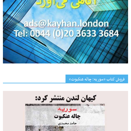
فروش کتاب «سوریه: چاله عنکبوت»