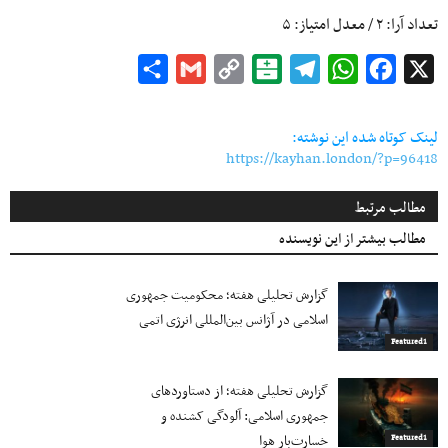
تعداد آرا:
۲
/ معدل امتیاز:
۵
Share
Gmail
Copy
Balatarin
Telegram
WhatsApp
Facebook
X
Link
لینک کوتاه شده این نوشته:
https://kayhan.london/?p=96418
مطالب مرتبط
مطالب بیشتر از این نویسنده
گزارش تحلیلی هفته؛ محکومیت جمهوری
اسلامی در آژانس بین‌المللی انرژی اتمی
Featured1
گزارش تحلیلی هفته؛ از دستاوردهای
جمهوری اسلامی: آلودگی کشنده و
خسارت‌بار هوا
Featured1