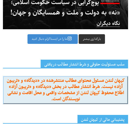
بارگذاری بیشتر
ما را در اینستاگرام دنبال کنید
سلب مسئولیت حقوقی و شرط انتشار مطالب دریافتی
کیهان لندن مسئول محتوای مطالب منتشرشده در «دیدگاه» و «تریبون
آزاد» نیست. شرط انتشار مطالب در بخش «دیدگاه» و «تریبون آزاد»
اطلاع محفوظ کیهان لندن از مشخصات واقعی و محل اقامت و نشانی
نویسندگان است.
پشتیبانی مالی از کیهانِ لندن