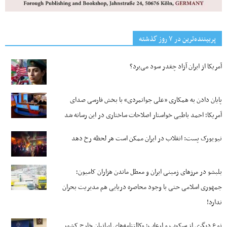
پربیننده‌ترین‌ در ۷ روز گذشته
آمریکا از ایران آزاد چقدر سود می‌برد؟
پایان دادن به همکاری «علی جوانمردی» با بخش فارسی صدای
آمریکا؛ احمد باطبی خواستار اصلاحات ساختاری در این رسانه شد
نیویورک پست: انقلاب در ایران ممکن است هر لحظه رخ دهد
بلبشو در مرزهای زمینی ایران و معطل ماندن هزاران کامیون؛
جمهوری اسلامی حتی با وجود محاصره دریایی هم مدیریت بحران
ندارد!
نوع دیگری از سرکوب و ارعاب؛ وکالتنامه‌های ایرانیان خارج کشور