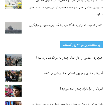
بلبشو در مرزهای زمینی ایران و معطل ماندن هزاران کامیون؛
جمهوری اسلامی حتی با وجود محاصره دریایی هم مدیریت بحران
ندارد!
کاهش اهمیت استراتژیک تنگه‌ هرمز با گسترش مسیرهای جایگزین
پربیننده‌ترین‌ در ۳۰ روز گذشته
جمهوری اسلامی از آغاز جنگ چقدر به آمریکا سود رسانده؟
آمریکا با ماندن جمهوری اسلامی چقدر ضرر می‌کند؟
آمریکا از ایران آزاد چقدر سود می‌برد؟
پایان دادن به همکاری «علی جوانمردی» با بخش فارسی صدای