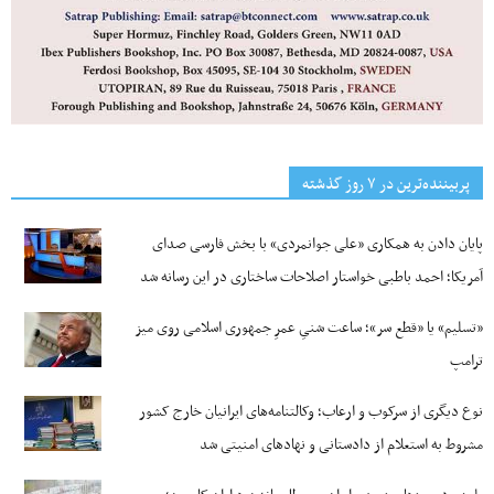
پربیننده‌ترین‌ در ۷ روز گذشته
پایان دادن به همکاری «علی جوانمردی» با بخش فارسی صدای
آمریکا؛ احمد باطبی خواستار اصلاحات ساختاری در این رسانه شد
«تسلیم» یا «قطع سر»؛ ساعت شنیِ عمرِ جمهوری اسلامی روی میز
ترامپ
نوع دیگری از سرکوب و ارعاب؛ وکالتنامه‌های ایرانیان خارج کشور
مشروط به استعلام از دادستانی و نهادهای امنیتی شد