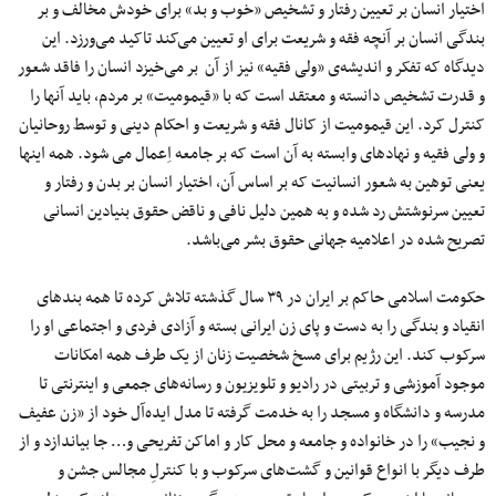
اختیار انسان بر تعیین رفتار و تشخیص «خوب و بد» برای خودش مخالف و بر
بندگی انسان بر آنچه فقه و شریعت برای او تعیین می‌کند تاکید می‌ورزد. این
دیدگاه که تفکر و اندیشه‌ی «ولی فقیه» نیز از آن بر می‌خیزد انسان را فاقد شعور
و قدرت تشخیص دانسته و معتقد است که با «قیمومیت» بر مردم، باید آنها را
کنترل کرد. این قیمومیت از کانال فقه و شریعت و احکام دینی و توسط روحانیان
و ولی فقیه و نهادهای وابسته به آن است که بر جامعه اِعمال می شود. همه اینها
یعنی توهین به شعور انسانیت که بر اساس آن، اختیار انسان بر بدن و رفتار و
تعیین سرنوشتش رد شده و به همین دلیل نافی و ناقض حقوق بنیادین انسانی
تصریح شده در اعلامیه جهانی حقوق بشر می‌باشد.
حکومت اسلامی حاکم بر ایران در ۳۹ سال گذشته تلاش کرده تا همه بندهای
انقیاد و بندگی را به دست و پای زن ایرانی بسته و آزادی فردی و اجتماعی او را
سرکوب کند. این رژیم برای مسخ شخصیت زنان از یک طرف همه امکانات
موجود آموزشی و تربیتی در رادیو و تلویزیون و رسانه‌های جمعی و اینترنتی تا
مدرسه و دانشگاه و مسجد را به خدمت گرفته تا مدل ایده‌آل خود از «زن عفیف
و نجیب» را در خانواده و جامعه و محل کار و اماکن تفریحی و… جا بیاندازد و از
طرف دیگر با انواع قوانین و گشت‌های سرکوب و با کنترلِ مجالس جشن و