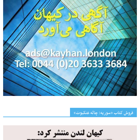
فروش کتاب «سوریه: چاله عنکبوت»