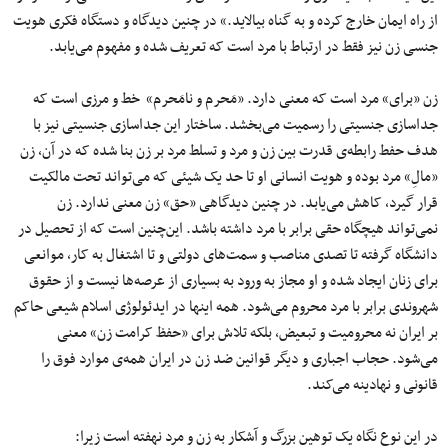
از راه ایمان خارج کرده و به گناه بیالاید.» در چنین دیدگاه و دستگاه فکری هویت
جنسی زن نیز فقط در ارتباط با مرد است که تعریف شده و مفهوم می‌یابد.
زن «برای» مرد است که معنی دارد. «مَحرم و نامَحرم» خط و مرزی است که
جداسازی جنسیتی را رسمیت می‌بخشد. ساختار این جداسازی جنسیتی نیز با
هدف حفط رابطه‌ی قدرت بین زن و مرد و تسلط مرد بر زن بنا شده که در آن، زن
«مالِ» مرد بوده و هویت انسانی او تا حد یک شیئی که می‌تواند تحت مالکیت
قرار گیرد، کاهش می‌یابد. در چنین دیدگاهی «حق» زن معنی ندارد. زن
نمی‌تواند هیچگاه حقی برابر با مرد داشته باشد. این‌چنین است که از تحصیل در
دانشگاه گرفته تا تصدی مناصب و سمت‌های دولتی و تا اشتغال به کار، موانعی
برای زنان ایجاد شده و او مجاز به ورود به بسیاری از عرصه‌ها نیست و از حقوق
شهروندی برابر با مرد محروم می‌شود. همه اینها در ایدئولوژی اسلام شیعی حاکم
بر ایران نه محرومیت و تبعیض، بلکه تلاش برای «حفظ کرامت زن» معنی
می‌شود. حجاب اجباری و دیگر قوانین ضد زن در ایران همه‌ی موارد فوق را
قانونی و نهادینه می‌کند.
در این نوع نگاه یک توهین بزرگ و آشکار به زن و مرد نهفته است زیرا: