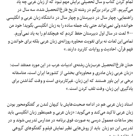
تمام کردن کتاب و سال تحصیلی برایش مهم نبود که از زبان عربی چه یاد
می‌گیریم. الان برادر بزرگم در رشته تاریخ فارغ‌التحصیل شده، سه سال در
راهنمایی، چهار سال در دبیرستان و چهار سال در دانشگاه زبان عربی و انگلیسی
خوانده ولی نمی‌تواند حتی یک جمله ساده را به زبان انگلیسی بگوید! خود من
۴۰۰ لغت در سال اول دبیرستان حفظ کردم که هیچکدام را به یاد نمی‌آورم.
تمامی‌این لغات نه برای تقویت محاوره روزانه‌ی زبان عربی بلکه برای خواندن و
فهم قرآن، احادیث و روایات کاربرد دارند.»
حنان فارغ‌التحصیل عرب‌زبان رشته‌ی ادبیات عرب در این مورد معتقد است:
«زبان عربی زبان مادری و محاوره‌ای بخشی از کشورما ایران است، متاسفانه
برخی بر این باور هستند که این زبان، غیرکاربردی است و وقت گذاشتن برای
یادگیری این زبان، وقت تلف کردن است.»
استاد زبان عربی هم در ادامه صحبت‌هایش با کیهان لندن بر گفتگومحور بودن
زبان عربی تاکید می‌کند و می‌گوید: «زبان عربی و همینطور زبان انگلیسی باید
بجز ساعات معمول درسی به صورت فوق برنامه در مدارس تدریس شوند و در
تدریس این دو زبان باید از روش‌هایی نظیر نمایش فیلم و گفتگوهای گروهی
استفاده شود.»