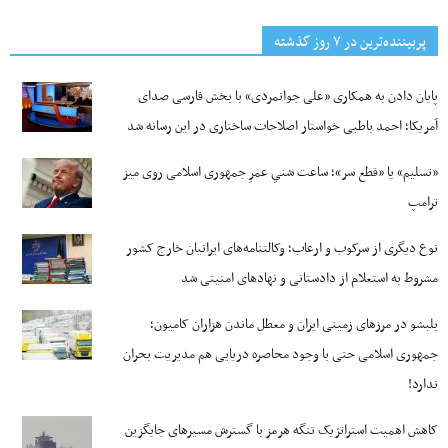
پربیننده‌ترین‌ در ۷ روز گذشته
پایان دادن به همکاری «علی جوانمردی» با بخش فارسی صدای
آمریکا؛ احمد باطبی خواستار اصلاحات ساختاری در این رسانه شد
«تسلیم» یا «قطع سر»؛ ساعت شنیِ عمرِ جمهوری اسلامی روی میز
ترامپ
نوع دیگری از سرکوب و ارعاب؛ وکالتنامه‌های ایرانیان خارج کشور
مشروط به استعلام از دادستانی و نهادهای امنیتی شد
بلبشو در مرزهای زمینی ایران و معطل ماندن هزاران کامیون؛
جمهوری اسلامی حتی با وجود محاصره دریایی هم مدیریت بحران
ندارد!
کاهش اهمیت استراتژیک تنگه‌ هرمز با گسترش مسیرهای جایگزین