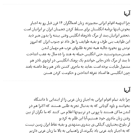
آريا
چرا اینهمه اقوام ایرانى مجبورند زبان اشغالگران ١۴ قرن قبل رو به اجبار
بخونن،اینها برنامه انگلستان براى مسلط کردن دشمنان ایران بر ایرانیان است
،تحقیر ایرانیان،بعد از مرگ نادرشاه انگلیس وقتى بیشه را بدون شیر دید
این طوایف بنى طرف و بقیه طوایف را هل داد تو جنوب ایران که امروز
نونش رو بخوره جالبه همه تجزیه طلبهاى عرب هم مهمان لندن
هستن،میدونستید حتى انگلیس حمله به هند را ده سال به عقب انداخت
تا بعد از مرگ نادر،جایى خواندم یک پزشک انگلیسى در اردوى نادر هم
مشغول طبابت بوده است ،شاید به ماجرى کشتن نادر هم ربط داشته باشد
چون انگلیسى ها استاد تفرقه انداختن و حکومت کردن هستن
آريا
چرا باید تمام اقوام ایرانى به اجبار زبان عربى را از ابتدایى تا دانشگاه
بخوانند و یاوه گویانى که به بدنبال تجزیه طلبى هستند که اکثرا هم در
لندن ساکن هستند با پرویى در تریبونها اعلام مى کنند که ما نگران از بین
رفتن زبان مادرى خود هستیم،آیا این ظلم به کرد،و
لر،بلوچ،بختیارى،گیلکى،ى بندرى،مشهدى و بقیه نقاط ایران زمین نیست
که به اجبار باید عربى یاد بگیرند،از راهنمایى به بالا ما زبان عربى داریم