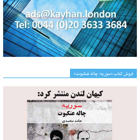
فروش کتاب «سوریه: چاله عنکبوت»