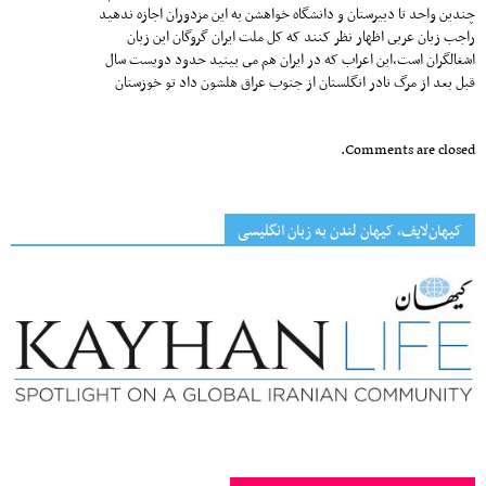
چندین واحد تا دبیرستان و دانشگاه خواهشن به این مزدوران اجازه ندهید
راجب زبان عربى اظهار نظر کنند که کل ملت ایران گروگان این زبان
اشغالگران است،این اعراب که در ایران هم مى بینید حدود دویست سال
قبل بعد از مرگ نادر انگلستان از جنوب عراق هلشون داد تو خوزستان
Comments are closed.
کیهان‌لایف، کیهان لندن به زبان انگلیسی