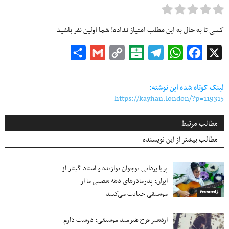
کسی تا به حال به این مطلب امتیاز نداده! شما اولین نفر باشید
Share
Gmail
Copy
Balatarin
Telegram
WhatsApp
Facebook
X
Link
لینک کوتاه شده این نوشته:
https://kayhan.london/?p=119315
مطالب مرتبط
مطالب بیشتر از این نویسنده
پریا یزدانی نوجوان نوازنده و ‌استاد گیتار از
ایران: پدرمادرهای دهه شصتی ما از
موسیقی حمایت می‌کنند
Featured2
اردشیر فرح هنرمند موسیقی: دوست دارم