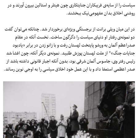
سیاست را از سایه‌ی فریبکاران جنایتکاری چون هیتلر و استالین بیرون آورند و در
روشنی اخلاق بدان مفهومی‌نیک ببخشند.
در این میان ویلی برانت از برجستگی ویژه‌ای برخوردار شد. چنانکه می‌توان گفت
دو نمونه‌ی رفتار او دنیای سیاست را دگرگون ساخت. نخست آنکه در مقام
صدراعظم آلمان به ورشو پایتخت لهستان رفت و با زانو زدن در برابر «یادبود
جنایات جنگ»* از ملت لهستان پوزش طلبید. نمونه‌ی دیگر آنکه، چون افشا شد
رئیس رفتر وی، جاسوس آلمان شرقی بود، بدون آنکه اجبار قانونی داشته باشد از
صدر اعظمی‌ استعفا داد و با این عمل خود اخلاق سیاسی را به اوجی نوین رساند.