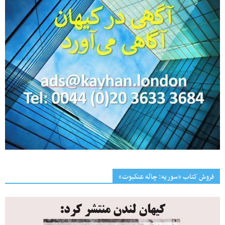
فروش کتاب «سوریه: چاله عنکبوت»