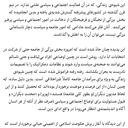
این شیوه‌ی زندگی، که در آن فعالیت اجتماعی و سیاسی نقشی ندارد، در نیم
قرن گذشته در کشورهای پیشرفته گسترش شدیدی یافته و بدین انجامیده که
بخش بزرگی از نخبگان و فرهیختگان از دخالت در امور اجتماعی و سیاسی پرهیز
می‌کنند. آنان فکر می‌کنند مادامی که امور جامعه و سیاست دچار نابسامانی
بزرگی نیست، می‌توان آن را به اهلش واگذاشت.
این پدیده چنان حادّ شده است که امروزه بخش بزرگی از جامعه حتی از شرکت در
انتخابات ابا دارد. روشن است در چنین اوضاعی افراد بی‌لیاقت و حتی ناسالم
می‌توانند به صحنه‌ی سیاست وارد شوند و نظامات دمکراتیک را با تصمیمات
نادرست به بحران بکشانند. رفته رفته فراموش شده است که چنین شیوه‌ی
زندگی به ویژه برای سرآمدان جامعه کاملاً غیراخلاقی است. بدین دلیل ساده، که
چنین کسان «از این فرصت و موهبت برخوردار بوده‌اند که تحصیل کنند و از این
لحاظ مدیون دیگران (و بطور کلی جامعه) هستند» (پوپر) و «محنت دیگران» و
قبول مسئولیت برای اوضاع اجتماعی و سیاسی (صرف نظر از آنکه از هر انسان
آگاه و اندیشمندی انتظار می‌رود) در واقع ادای دِین است.
از این دیدگاه با آغاز ریزش حکومت اسلامی از اهمیتی حیاتی برخوردار است که