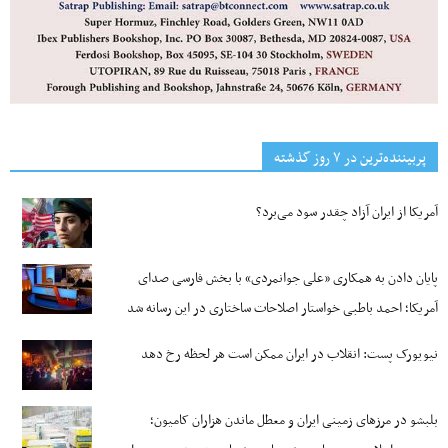
پربیننده‌ترین‌ در ۷ روز گذشته
آمریکا از ایران آزاد چقدر سود می‌برد؟
پایان دادن به همکاری «علی جوانمردی» با بخش فارسی صدای
آمریکا؛ احمد باطبی خواستار اصلاحات ساختاری در این رسانه شد
نیویورک پست: انقلاب در ایران ممکن است هر لحظه رخ دهد
بلبشو در مرزهای زمینی ایران و معطل ماندن هزاران کامیون؛