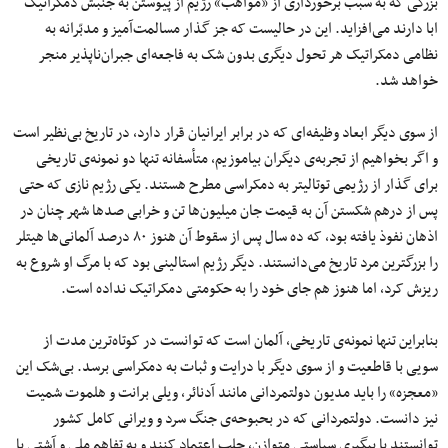
بزرگی که به سبب برخورداری از «مواهب» رژیم از پیوستن به جنبش دمکراتیک
ابا دارند می‌افزاید. این در حالیست که جز گذار مسالمت‌آمیز و مدبّرانه به
نظامی دمکراتیک هر تحول دیگری بدون شک به فاجعه‌ای جبران‌ناپذیر منجر
خواهد شد.
از سوی دیگر ابعاد وظیفه‌ای که در برابر ایرانیان قرار دارد، در تاریخ بی‌نظیر است
و اگر بخواهیم از تجربه‌ی دیگران بیاموزیم، متأسفانه تنها دو نمونه‌ی تاریخی
برای گذار از رژیمی‌ توتالیتر به دمکراسی مطرح هستند. یکی رژیم نازی که حتی
پس از درهم شکستن آن به قیمت جان میلیون‌ها تن و خرابی صدها شهر چنان در
اذهان نفوذ یافته بود، که ده سال پس از سقوط آن هنوز ۸۰ درصد آلمانی‌ها هیتلر
را بزرگترین مرد تاریخ می‌دانستند. دیگر رژیم استالینی بود که با مرگ او شروع به
ریزش کرد، اما هنوز هم جای خود را به حکومتی دمکراتیک نداده است.
بنابراین تنها نمونه‌ی تاریخی، آلمان است که توانست در کوتاه‌ترین مدت از
سویی با قاطعیت و از سوی دیگر با درایت و ثبات به دمکراسی برسد. بی‌شک این
«معجزه» را باید مدیون دولتمردانی مانند آدنائر، ویلی برانت و هلموت شمیت
نیز دانست. دولتمردانی که در بحبوحه‌ی جنگ سرد و ویرانی کامل کشور
توانستند با پیگیری سیاستی متوازن، جلب اعتماد کنند و به تفاهم ملی و آشتی با