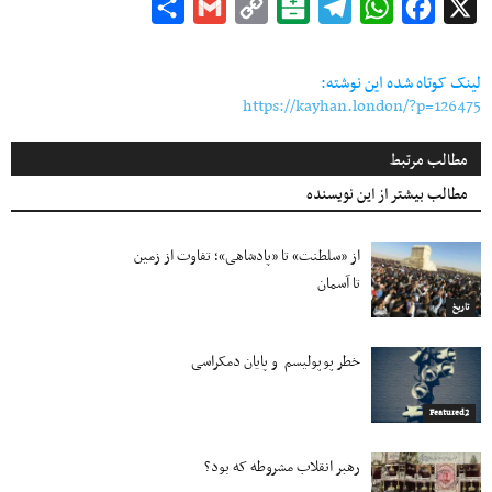
Share
Gmail
Copy
Balatarin
Telegram
WhatsApp
Facebook
X
Link
لینک کوتاه شده این نوشته:
https://kayhan.london/?p=126475
مطالب مرتبط
مطالب بیشتر از این نویسنده
از «سلطنت» تا «پادشاهی»؛ تفاوت از زمین
تا آسمان
تاریخ
خطر پوپولیسم و پایان دمکراسی
Featured2
رهبر انقلاب مشروطه که بود؟