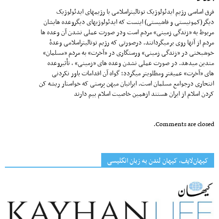
فرق اساسی رژیم ایدئولوژیک توتالیتراسلامی با رژیمهای ایدئولوژیک
دیگر(کمونیستی و فاشیستی) اینست که ایدئولوژیهای دیگروعده هایشان
مربوط به «زندگی زمینی» مردم است ودر صورت عملی نشدن آن وعده ها
مردم از آنها روی برمیگردانند. درصورتی که رژیم توتالیتراسلامی وعدهٔ
خوشبختی در «زندگی زمینی» ورستگاری در «آخرت» به مردم «مسلمان»
متدین میدهد. در صورت عملی نشدن وعده های «زمینی» ، تأثیروعده
های «آخرت» عمیقتر ومطلوبتر میگردد؛ گواه آن اقدامات باور نکردنی
انتحاری درجوامع مسلمان است. ایرانیان میهن پرستی که خواستار ریشه کن
کردن اسلام از ایران هستند ازهمین خاصیت اسلام بیم دارند
Comments are closed.
کیهان‌لایف، کیهان لندن به زبان انگلیسی