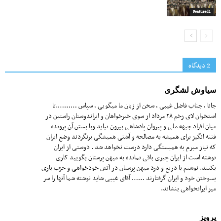
Featured1
2 دیدگاه‌
سیاوش لشگری
جانا ، جناب فاضل غیبی ، سخن از زبان ما میگویی ، سپاس ……….تا
استخوان لای زخم ۲۸ مرداد از سوی خیرخواهان و ایراندوستان راستین در
میان افراد جبهه ملی و پیروان پادشاهی بیرون نیاید وبا بستن آن پرونده
فتنه انگیز برای همیشه به مصالحه و آشتی همیشگی برنگردند وضع ایران
که نیاز مبرم به همبستگی دارد درست نخواهد شد . دوستی از ایران
نوشته است از ایران چیزی باقی نمانده به میهن پرستان بگویید کاری
بکنند. نوشتم با دریغ و درد میهن پرستان در آتش خودخواهی و حزب بازی
بسوختن خود و ایران گرفتارند …… آقای غیبی شاید نوشته شما آنها را سر
میز ایرانخواهی بنشاند.
پرویز