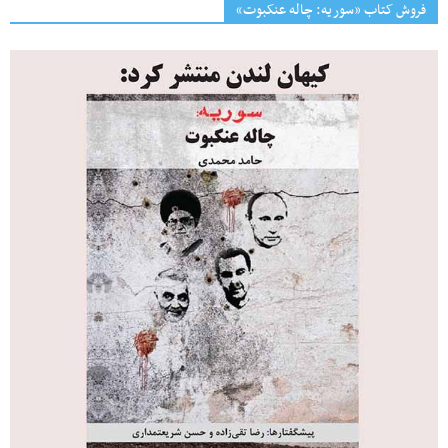
فروش کتاب «سوریه: چاله عنکبوت»