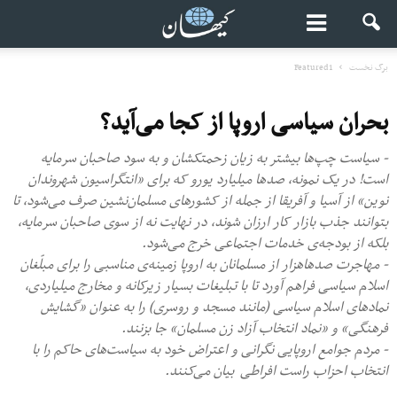
برگ نخست
Featured1
بحران سیاسی اروپا از کجا می‌آید؟
- سیاست چپ‌ها بیشتر به زیان زحمتکشان و به سود صاحبان سرمایه
است! در یک نمونه، صدها میلیارد یورو که برای «انتگراسیون شهروندان
نوین» از آسیا و آفریقا از جمله از کشورهای مسلمان‌نشین صرف می‌شود، تا
بتوانند جذب بازار کار ارزان شوند، در نهایت نه از سوی صاحبان سرمایه،
بلکه از بودجه‌ی خدمات اجتماعی خرج می‌شود.
- مهاجرت صدهاهزار از مسلمانان به اروپا زمینه‌ی مناسبی را برای مبلّغان
اسلام سیاسی فراهم آورد تا با تبلیغات بسیار زیرکانه و مخارج میلیاردی،
نمادهای اسلام سیاسی (مانند مسجد و روسری) را به عنوان «گشایش
فرهنگی» و «نماد انتخاب آزاد زن مسلمان» جا بزنند.
- مردم جوامع اروپایی نگرانی و اعتراض خود به سیاست‌های حاکم را با
انتخاب احزاب راست افراطی بیان می‌کنند.