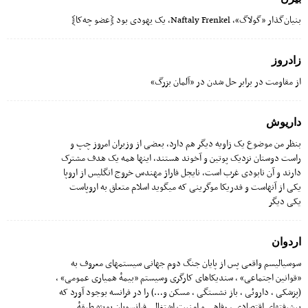
بنیان‌گذار «گولاگ»، Naftaly Frenkel، یک یهودی بود ﴿عضو چه‌کا﴾
زادروز
از مقاومت در برابر حل شدن در «آلمان بزرگ»
داریوش
بنظر من موضوع یک زاویه دیگر هم دارد، بعضی از وزیران امروز چپ و
راست دوستان نزدیک پوتین و آخوند هستند، اینها همه یک هدف مشترک
دارند و آن نابودی غرب است، نایجل فاراژ مهندس خروج انگلیس از اروپا
یکی از آنهاست و فدریکا موگرینی که میگوید اسلام متعلق به اروپاست
یکی دیگر
اردوان
سوسیالیسم واقعی پس از پایان جنگ دوم جهانی سیستمهای معروف به
«قوانین اجتماعی» ، سندیکاهای کارگری وسیستم «بیمهٔ همیاری عمومی» ،
(پزشکی ، داروئی ، باز نشستگی ، مسکن و…) را در فرانسه بوجود آورد که
پیشرفتهای اقتصادی ، رفاهی و امنیت اشتغالی فرانسویان بویژه طبقهٔ