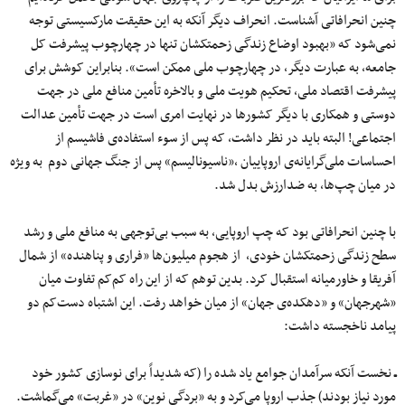
چنین انحرافاتی آشناست. انحراف دیگر آنکه به این حقیقت مارکسیستی توجه
نمی‌شود که «بهبود اوضاع زندگی زحمتکشان تنها در چهارچوب پیشرفت کل
جامعه، به عبارت دیگر، در چهارچوب ملی ممکن است». بنابراین کوشش برای
پیشرفت اقتصاد ملی، تحکیم هویت ملی و بالاخره تأمین منافع ملی در جهت
دوستی و همکاری با دیگر کشورها در نهایت امری است در جهت تأمین عدالت
اجتماعی! البته باید در نظر داشت، که پس از سوء استفاد‌ه‌ی فاشیسم از
احساسات ملی‌گرایانه‌ی اروپاییان ،«ناسیونالیسم» پس از جنگ جهانی دوم به ویژه
در میان چپ‌ها، به ضدارزش بدل شد.
با چنین انحرافاتی بود که چپ اروپایی، به سبب بی‌توجهی به منافع ملی و رشد
سطح زندگی زحمتکشان خودی، از هجوم میلیون‌ها «فراری و پناهنده» از شمال
آفریقا و خاورمیانه استقبال کرد. بدین توهم که از این راه کم‌کم تفاوت میان
«شهرجهان» و «دهکد‌ه‌ی جهان» از میان خواهد رفت. این اشتباه دست‌کم دو
پیامد ناخجسته داشت:
ـ
نخست آنکه سرآمدان جوامع یاد شده را (که شدیداً برای نوسازی کشور خود
مورد نیاز بودند) جذب اروپا می‌کرد و به «بردگی نوین» در «غربت» می‌گماشت.