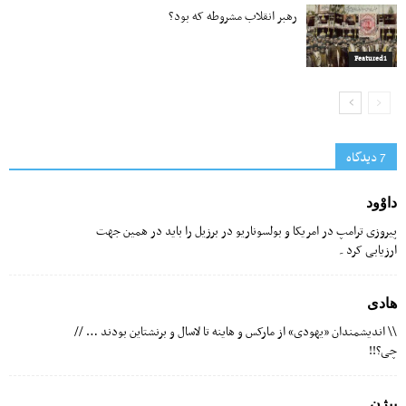
رهبر انقلاب مشروطه که بود؟
Featured1
7 دیدگاه‌
داوْود
پیروزی ترامپ در امریکا و بولسوناریو در برزیل را باید در همین جهت
ارزیابی کرد۔
هادی
\\ اندیشمندان «یهودی» از مارکس و‌ هاینه تا لاسال و برنشتاین بودند … //
چی؟!!
بیژن