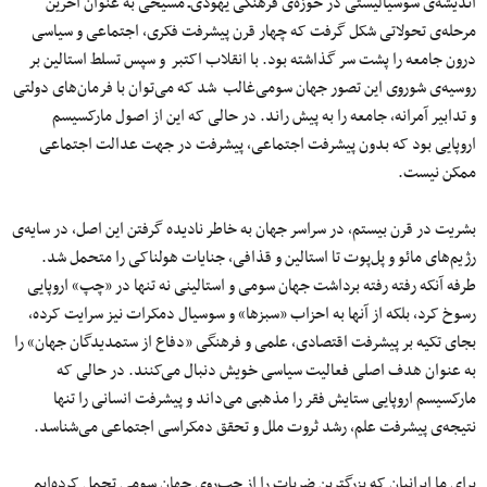
اندیشه‌ی سوسیالیستی در حوز‌ه‌ی فرهنگی یهودی‌ـ مسیحی به عنوان آخرین
مرحله‌ی تحولاتی شکل گرفت که چهار قرن پیشرفت فکری، اجتماعی و سیاسی
درون جامعه را پشت سر گذاشته بود. با انقلاب اکتبر و سپس تسلط استالین بر
روسیه‌ی شوروی این تصور جهان سومی‌غالب شد که می‌توان با فرمان‌های دولتی
و تدابیر آمرانه، جامعه را به پیش راند. در حالی که این از اصول مارکسیسم
اروپایی بود که بدون پیشرفت اجتماعی، پیشرفت در جهت عدالت اجتماعی
ممکن نیست.
بشریت در قرن بیستم، در سراسر جهان به خاطر نادیده گرفتن این اصل، در سایه‌ی
رژیم‌های مائو و پل‌پوت تا استالین و قذافی، جنایات هولناکی را متحمل شد.
طرفه آنکه رفته رفته برداشت جهان سومی‌ و استالینی نه تنها در «چپ» اروپایی
رسوخ کرد، بلکه از آنها به احزاب «سبزها» و سوسیال دمکرات نیز سرایت کرده،
بجای تکیه بر پیشرفت اقتصادی، علمی‌ و فرهنگی «دفاع از ستمدیدگان جهان» را
به عنوان هدف اصلی فعالیت سیاسی خویش دنبال می‌کنند. در حالی که
مارکسیسم اروپایی ستایش فقر را مذهبی می‌داند و پیشرفت انسانی را تنها
نتیجه‌ی پیشرفت علم، رشد ثروت ملل و تحقق دمکراسی اجتماعی می‌شناسد.
برای ما ایرانیان که بزرگترین ضربات را از چپ‌روی جهان سومی ‌تحمل کرده‌ایم