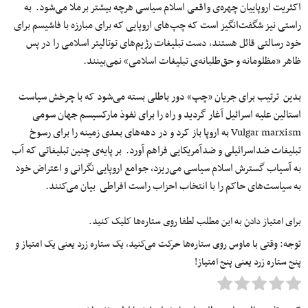
اکثریت اروپاییان چهر‌ه‌ی واقعی اسلام سیاسی هرچه بیشتر برملا می‌شود. به
راستی نیز شگفت‌انگیز است که چپ‌های اروپایی که برای مبارزه با فاشیسم برای
خود رسالتی قائل هستند، دست تبلیغات رژیم‌های توتالیتر اسلامی را در پس
ظاهر «مظلومانه و حق‌طلبانه‌ی تبلیغات اسلامی» نمی‌بینند.
بدین ترتیب برای جریان «چپ» دور باطلی بسته می‌شود که با چرخش سیاست
استالین علیه اسرائیل آغار گردید و راه را برای نفوذ مارکسیسم جهان سومی
‌Vulgar marxism به اروپا باز کرد و در دهه‌های بعدی زمینه را برای رسوخ
تبلیغات ضداسرائیلی و ضدآمریکایی فراهم آورد. بر پایه‌ی چنین تبلیغاتی که آب
به آسیاب گسترش اسلام سیاسی می‌ریزد، جوامع اروپایی نگرانی و اعتراض خود
به سیاست‌های حاکم را با انتخاب احزاب راست افراطی بیان می‌کنند.
برای امتیاز دادن به این مطلب لطفا روی ستاره‌ها کلیک کنید.
توجه: وقتی با ماوس روی ستاره‌ها حرکت می‌کنید، یک ستاره زرد یعنی یک امتیاز و
پنج ستاره زرد یعنی پنج امتیاز!