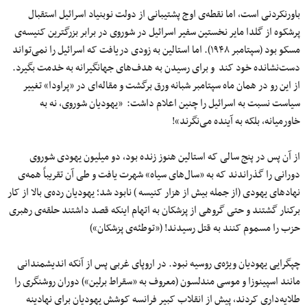
باورنکردنی است، اما نقطه‌ی اوج پشتیبانی از دولت نوبنیاد اسرائیل استقبال
پرشکوه از گلدا مایر نخستین سفیر اسرائیل در شوروی در برابر بزرگترین کنیسه‌ی
مسکو بود (سپتامبر ۱۹۴۸). اما استالین به زودی دریافت که اسرائیل را نمی‌تواند
دست‌نشانده خود کند و برای رسیدن به هدف‌های جهانگیرانه به خدمت بگیرد.
از این رو در همان ماه سپتامبر شبانه ورق برگشت و مقاله‌ای در «پراودا» تغییر
سیاست نسبت به اسرائیل را چنین اعلام داشت: «یهودیان شوروی، نه به
خاورمیانه، بلکه به آینده می‌نگرند»!
از آن پس در پنج سالی که استالین هنوز زنده بود، دو میلیون یهودی شوروی
دورانی را گذراندند که به «سال‌های سیاه» شهرت یافت و طی آن تقریباً همه‌ی
نهادهای یهودی (از جمله بیش از هزار کنیسه ) نابود شد؛ یهودیان رد‌ه‌ی بالا از کار
برکنار گشتند و حتی گروهی از پزشکان به اتهام اینکه قصد داشتند حلقه‌ی رهبری
حزب را مسموم کنند به قتل رسیدند! («توطئه‌ی پزشکان»)
‌چپگرایی یهودیان ویژ‌ه‌ی روسیه نبود. در اروپای غربی پس از آنکه اندیشمندانی
مانند اسپینوزا و موسی مندلسون (معروف به «سقراط برلین») دوران روشنگری را
طلایه‌داری کردند، پیش از انقلاب کبیر فرانسه کوشش یهودیان برای نهادینه