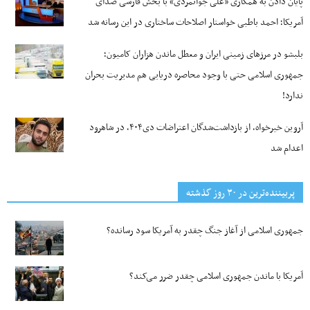
پایان دادن به همکاری «علی جوانمردی» با بخش فارسی صدای
آمریکا؛ احمد باطبی خواستار اصلاحات ساختاری در این رسانه شد
بلبشو در مرزهای زمینی ایران و معطل ماندن هزاران کامیون؛
جمهوری اسلامی حتی با وجود محاصره دریایی هم مدیریت بحران
ندارد!
آروین خیرخواه، از بازداشت‌شدگان اعتراضات دی۴۰۴، در شاهرود
اعدام شد
پربیننده‌ترین‌ در ۳۰ روز گذشته
جمهوری اسلامی از آغاز جنگ چقدر به آمریکا سود رسانده؟
آمریکا با ماندن جمهوری اسلامی چقدر ضرر می‌کند؟