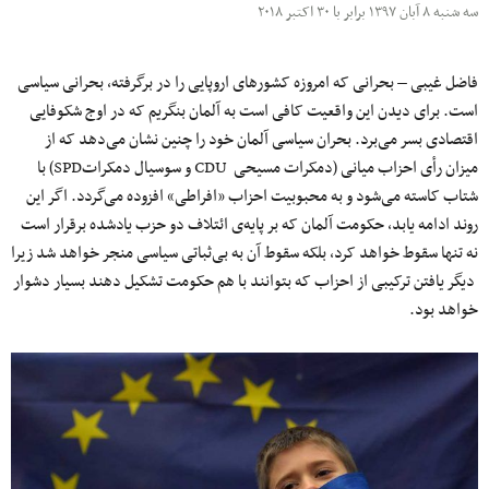
سه شنبه ۸ آبان ۱۳۹۷ برابر با ۳۰ اکتبر ۲۰۱۸
فاضل غیبی – بحرانی که امروزه کشورهای اروپایی را در برگرفته، بحرانی سیاسی
است. برای دیدن این واقعیت کافی است به آلمان بنگریم که در اوج شکوفایی
اقتصادی بسر می‌برد. بحران سیاسی آلمان خود را چنین نشان می‌دهد که از
میزان رأی احزاب میانی (دمکرات مسیحی CDU و سوسیال دمکراتSPD) با
شتاب کاسته می‌شود و به محبوبیت احزاب «افراطی» افزوده می‌گردد. اگر این
روند ادامه یابد، حکومت آلمان که بر پایه‌ی ائتلاف دو حزب یادشده برقرار است
نه تنها سقوط خواهد کرد، بلکه سقوط آن به بی‌ثباتی سیاسی منجر خواهد شد زیرا
دیگر یافتن ترکیبی از احزاب که بتوانند با هم حکومت تشکیل دهند بسیار دشوار
خواهد بود.