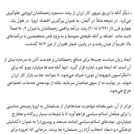
ـ
دیگر آنکه با تزریق نیروی کار ارزان از رشد دستمزد زحمتکشان اروپایی جلوگیری
می‌کرد. در نتیجه مثلاً در آلمان، به عنوان بزرگترین اقتصاد اروپا، در طول یک
چهارم قرن (از ۱۹۹۱تا ۲۰۱۵) رشد درآمد واقعی زحمتکشان با میزان ۰٫۶%عملاً
ثابت ماند. اضافه بر آنکه طبقه‌ی متوسط و به ویژه قشر متخصصین با درآمدهای
بالا، تقریباً از میان رفت و در پایین، شمار فقیران از مرز ۱۶% گذشت.
ابعاد زیان سیاست چپ‌ها برای منافع زحمتکشان و خدمت آنان به سرمایه بیش از
آن است که اینجا مورد اشاره قرار گیرد. تنها آنکه صدها میلیارد یورو که برای
«انتگراسیون شهروندان نوین» صرف می‌شود، تا بتوانند جذب بازار کار ارزان
شوند، در نهایت نه از سوی صاحبان سرمایه، بلکه از بودجه‌ی خدمات اجتماعی
خرج می‌شود.
فراتر از آن، شوربختانه مهاجرت صدهاهزار از مسلمانان به اروپا زمینه‌ی مناسبی
را برای مبلّغان اسلام سیاسی فراهم آورد تا با تبلیغات بسیار زیرکانه و مخارج
میلیاردی، نمادهای اسلام سیاسی (مانند مسجد و روسری) را به عنوان «گشایش
فرهنگی» و «نماد انتخاب آزاد زن مسلمان» جا بزنند، درحالی که امروزه برای