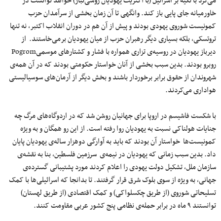
می‌کرد با تکیه بر اسرائیل (با اکثریت یهودیان روسی‌تبار) خواهد توانست در
خاورمیانه جای پایی باز کند. وانگهی تا آن زمان بخشی از سرآمدان حزب
کمونیست شوروی یهودی بودند و پیش از آن هم در دوران انقلاب اکتبر، نه تنها
تروتسکی، بلکه بسیاری دیگر رهبران حزب از میان یهودیان برمی‌خاستند. از
دیرباز یهودیان در روسیه‌ی تزاری همواره با فشار و کشتارهای موسمی‌Pogrom
روبرو بودند. بدین سبب بخشی از آنان خواستار حکومتی بودند که در آن همه‌ی
شهروندان از حقوق برابر برخوردار باشند و بخش دیگر از آرمان‌های سوسیالیستی
هواداری می‌کردند.
با شکست فاشیسم در اروپا برای جهانیان روشن شد که در اردوگاه‌های مرگ چه
جنایات هولناکی نسبت به یهودیان روا رفته است. از این رو همگان و به ویژه
کمونیست‌ها خواستار آن بودند که باید به آوارگی دوهزار ساله‌ی یهودیان پایان
داد. بدین سبب زمانی که یهودیان در نیمه‌ی سرزمین فلسطین، بنا به نقشه‌ی
سازمان ملل، تشکیل دولت یهودی را اعلام کردند مورد پشتیبانی گسترد‌ه‌ی
جهانی، به ویژه از سوی بلوک شرق قرار گرفتند. تا بدانجا که اسرائیلی‌ها با کمک
تسلیحاتی شوروی (از طریق چکسلواکی) و کمک اقتصادی (از طریق لهستان)
توانستند ۹ ماه در برابر حمله‌ی نظامی ‌پنج کشور عربی مقاومت کنند.