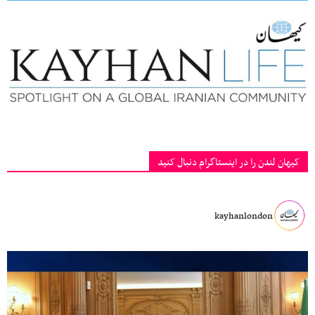
کیهان لندن را در اینستاگرام دنبال کنید
kayhanlondon