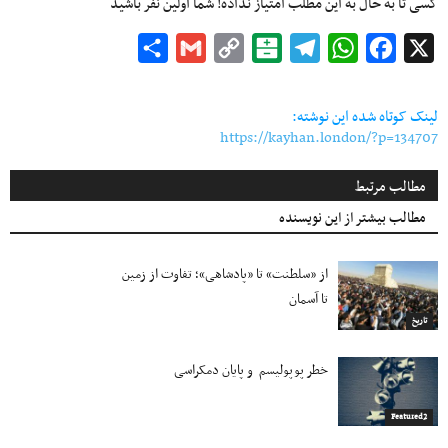
کسی تا به حال به این مطلب امتیاز نداده! شما اولین نفر باشید
Share
Gmail
Copy
Balatarin
Telegram
WhatsApp
Facebook
X
Link
لینک کوتاه شده این نوشته:
https://kayhan.london/?p=134707
مطالب مرتبط
مطالب بیشتر از این نویسنده
از «سلطنت» تا «پادشاهی»؛ تفاوت از زمین
تا آسمان
تاریخ
خطر پوپولیسم و پایان دمکراسی
Featured2