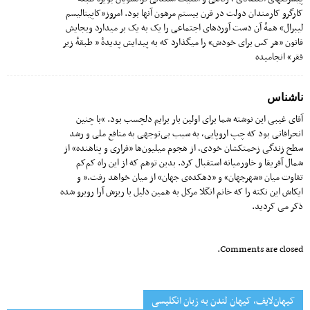
کارگرو کارمندان دولت در قرن بیستم مرهون آنها بود. امروز«کاپیتالیسم
لیبرال» همهٔ آن دست آوردهای اجتماعی را یک به یک بر میدارد وبجایش
قانون «هر کس برای خودش» را میگذارد که به پیدایش پدیدهٔ « طبقهٔ زیر
فقر» انجامیده
ناشناس
آقای غیبی این نوشته شما برای اولین بار برایم دلچسب بود. “با چنین
انحرافاتی بود که چپ اروپایی، به سبب بی‌توجهی به منافع ملی و رشد
سطح زندگی زحمتکشان خودی، از هجوم میلیون‌ها «فراری و پناهنده» از
شمال آفریقا و خاورمیانه استقبال کرد. بدین توهم که از این راه کم‌کم
تفاوت میان «شهرجهان» و «دهکد‌ه‌ی جهان» از میان خواهد رفت.” و
ایکاش این نکته را که خانم انگلا مرکل به همین دلیل با ریزش آرا روبرو شده
ذکر می کردید.
Comments are closed.
کیهان‌لایف، کیهان لندن به زبان انگلیسی