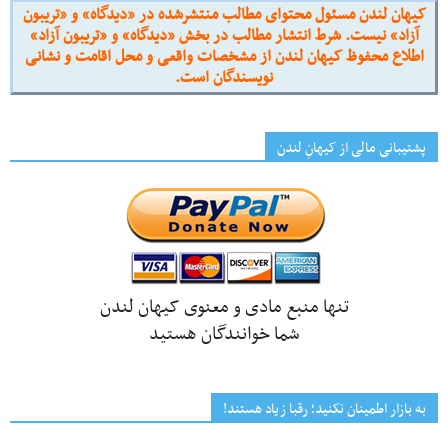
کیهان لندن مسئول محتوای مطالب منتشرشده در «دیدگاه» و «تریبون
آزاد» نیست. شرط انتشار مطالب در بخش «دیدگاه» و «تریبون آزاد»
اطلاع محفوظ کیهان لندن از مشخصات واقعی و محل اقامت و نشانی
نویسندگان است.
پشتیبانی مالی از کیهانِ لندن
تنها منبع مادی و معنوی کیهان لندن
شما خوانندگان هستید
به بازار اطمینان نکنید؛ رقبا زیاد هستند!