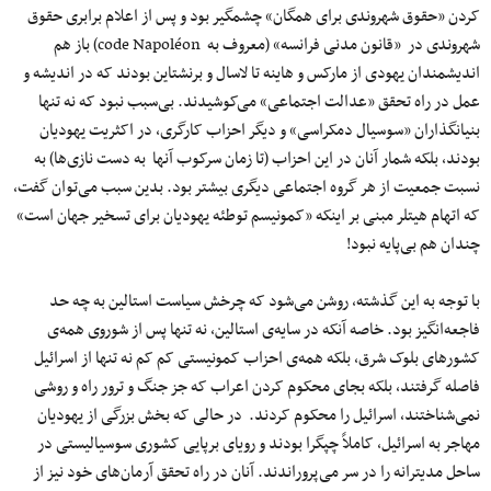
کردن «حقوق شهروندی برای همگان» چشمگیر بود و پس از اعلام برابری حقوق
شهروندی در «قانون مدنی فرانسه» (معروف به code Napoléon) باز هم
اندیشمندان یهودی از مارکس و‌ هاینه تا لاسال و برنشتاین بودند که در اندیشه و
عمل در راه تحقق «عدالت اجتماعی» می‌کوشیدند. بی‌سبب نبود که نه تنها
بنیانگذاران «سوسیال دمکراسی» و دیگر احزاب کارگری، در اکثریت یهودیان
بودند، بلکه شمار آنان در این احزاب (تا زمان سرکوب آنها به دست نازی‌ها) به
نسبت جمعیت از هر گروه اجتماعی دیگری بیشتر بود. بدین سبب می‌توان گفت،
که اتهام هیتلر مبنی بر اینکه «کمونیسم توطئه یهودیان برای تسخیر جهان است»
چندان هم بی‌پایه نبود!
با توجه به این گذشته، روشن می‌شود که چرخش سیاست استالین به چه حد
فاجعه‌انگیز بود. خاصه آنکه در سایه‌ی استالین، نه تنها پس از شوروی همه‌ی
کشورهای بلوک شرق، بلکه همه‌ی احزاب کمونیستی کم کم نه تنها از اسرائیل
فاصله گرفتند، بلکه بجای محکوم کردن اعراب که جز جنگ و ترور راه و روشی
نمی‌شناختند، اسرائیل را محکوم کردند. در حالی که بخش بزرگی از یهودیان
مهاجر به اسرائیل، کاملاً چپگرا بودند و رویای برپایی کشوری سوسیالیستی در
ساحل مدیترانه را در سر می‌پروراندند. آنان در راه تحقق آرمان‌های خود نیز از