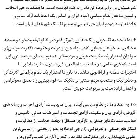
غیرمسئول در برابر مردم تن دادن به ظلم نهادینه است. ما معتقدیم حق انتخاب
و تعیین ساختار نظام سیاسی آینده ایران بر اساس یک انتخابات آزاد، سالم و
عادلانه توسط مردم ایران حق طبیعی و مسلم تک تک شهروندان ایران است.
۴ ) ما با جامعه تک‌حزبی و تک‌صدایی، تمرکز قدرت و نظام تمامیت‌خواه و مستبد
مخالفیم. ما خواهان جدایی کامل نهاد دین از دولت و حکومت (قدرت سیاسی) و
خواهان استقرار یک حکومت عرفی و مردمسالار هستیم. معنای مردمسالاری این
است که هیچ مقامی در جامعه مادام‌العمر، غیرمسئول، نظارت‌ناپذیر، با
اختیارات مطلقه و فراقانونی نباشد. به باور ما استقرار یک نظام پارلمانی کثرت‌گرا
و دمکراتیک و منتخب مردم مبتنی بر تفکیک سه قوا، بهترین راه تحقق دموکراسی
و اعمال اراده ملت بر سرنوشت خویش است.
۵ ) به اعتقاد ما در نظام سیاسی آینده ایران می‌بایست، آزادی احزاب و رسانه‌های
گروهی، آزادی بیان و عقیده، آزادی تجمعات و اعتراضات مدنی، تاسیس و
فعالیت سندیکاهای صنفی و کارگری مستقل و نهایتا، حمایت از مطالبات و
تشکل‌های صنفی و غیردولتی (ان جی او ها) به عنوان بخشی از اساسی‌ترین
حقوق شهروندان، برای مشارکت، نظارت و کنترل آنان در تصمیم‌گیری‌ها و