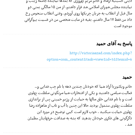
دینی حسینیه ارشاد و خانم مریم بهروزی که بعدها نماینده جامعه زینب و
نماینده مجلس شورای اسلامی شد قرار داشتم. از سن ۱۵ سالگی یعنی دو
سال قبل از انقلاب به جریان چریکها روی آوردم. وقتی انقلاب منحوس رخ
داد من فقط ۱۷ سال داشتم. بقیه در سایت شخصی من در قسمت بیوگرافی
موجود است
پاسخ به آقای حمید
http://victoriaazad.com/index.php?
option=com_content&task=view&id=5&Itemid=6
حمید
خانم ویکتوریا آزاد شما که خودتان چندین دهه با نام چپ فدایی و..
فعالیت سیاسی داشتید و یکی از افتخارات شما سرنگونی سلطنت پهلوی
است و با نام فدایی خلق سالها به حمایت از رژیم خمینی پس از براندازی
سلطنت پهلوی مشغول بودید حالا این چنین با آب و تاب از شاهزاده رضا
پهلوی حمایت میکنید . خوب لازم است کمی توضیح در مورد این
دگرگونی های فکری خودتان بدهید که بشه به صداقت حرفهایتان مطمئن
شد .