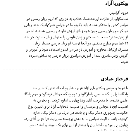
ویکتوریا آزاد
درود گرامیان
سپاسگزارم از نظرات ارزنده شما. خطاب به عزیزی که لزوم زبان رسمی در
سراسر کشور را متذکر شدند باید بگویم ما در جوامع دموکراتیک چند زبانی
نمیگوییم زبان رسمی چون همه زبانها ارزش دارند و رسمی هستند اما من
از زبان مشترک صحبت میکنم و زبان فارسی را بعنوان زبان مشترک در بند
۱۲ خط سوم مطرح میکنم. در آنجا نوشته ام زبان فارسی بعنوان زبان
مشترک ارتباط، محاوره و آموزش در سراسر کشور استفاده شود و آموزش و
گویش بزبان مادری بعد از آموزش سراسری بزبان فارسی به مناطق سپرده
شود.
فرحناز عمادی
با درود و سپاس ویکتوریای آزاد عزیز، به لزوم ایجاد نقش کلیدی سه
پایگاه، اول پایگاه سیاسی پاسارگارد و دوم پایگاه جوانان فرشگرد و سوم پایگاه
علمی ققنوس با مدیریت آقای رضا پهلوی، اشاره کردید. و بخوبی به
اهمیت ایجاد مجلس و موسسان و اهمیت انتخابات آزاد برای تعیین نوع
حکومت جمهوری دمکراتیک و یا پادشاهی پارلمانی دمکراتیک، اشاره
کردید. باشد تا الیت سیاسی ما به نقش برجسته مدیریت فرا حزبی آقای رضا
پهلوی پی ببرد و ملت ایران را بیشتر از این برای یک پیوند و اتحاد تمام