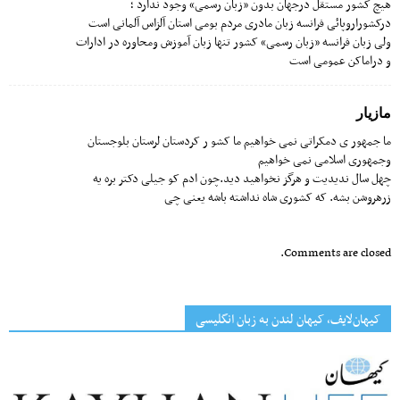
هیچ کشور مستقل درجهان بدون «زبان رسمی» وجود ندارد ؛
درکشوراروپائی فرانسه زبان مادری مردم بومی استان آلزاس آلمانی است
ولی زبان فرانسه «زبان رسمی» کشور تنها زبان آموزش ومحاوره در ادارات
و دراماکن عمومی است
مازیار
ما جمهور ی دمکراتی نمی خواهیم ما کشو ر کردستان لرستان بلوجستان
وجمهوری اسلامی نمی خواهیم
چهل سال ندیدیت و هرگز نخواهید دید.چون ادم کو جیلی دکتر بره یه
زرهروشن بشه. که کشوری شاه نداشته باشه یعنی چی
Comments are closed.
کیهان‌لایف، کیهان لندن به زبان انگلیسی