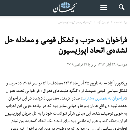
برگ نخست
تریبون آزاد
افراد و احزاب و گروه‌های سیاسی
فراخوان ده حزب و تشکل قومی و معادله حل
نشده‌ی اتحاد اپوزیسیون
دوشنبه ۲۸ آبان ۱۳۹۷ برابر با ۱۹ نوامبر ۲۰۱۸
ویکتوریا آزاد – به تاریخ ۲۵ آبان‌ماه ۱۳۹۷ مصادف با ۱۶ نوامبر ۲۰۱۸، ده حزب و
تشکل سیاسی قومی منبعث از «کنگره ملیت‌های فدرال» فراخوانی تحت عنوان
«
فراخوان به همکاری مشترک
» صادر کردند. مضامین ذکرشده در این فراخوان
جدید نبود درواقع همان باورها و مبانی سابق بود که در برنامه حزبی این احزاب
به خوبی توصیف شده. این مبانی هرگز نتوانست خود را به کل جریان اپوزیسیون
ایران نزدیک کند و همواره مانعی بود برای ایجاد یک اتحاد گسترده بین تمام
نحله‌های سیاسی ایران. این موانع که به وضوح در متن این فراخوان نیز دیده