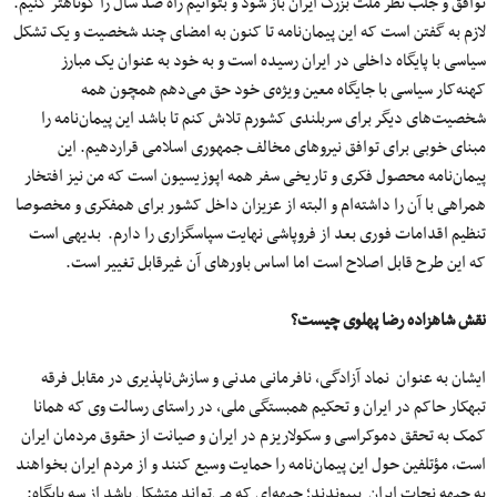
توافق و جلب نظر ملت بزرگ ایران باز شود و بتوانیم راه صد سال را کوتاهتر کنیم.
لازم به گفتن است که این پیمان‌نامه تا کنون به امضای چند شخصیت و یک تشکل
سیاسی با پایگاه داخلی در ایران رسیده است و به خود به عنوان یک مبارز
کهنه‌کار سیاسی با جایگاه معین ویژه‌ی خود حق می‌دهم همچون همه
شخصیت‌های دیگر برای سربلندی کشورم تلاش کنم تا باشد این پیمان‌نامه را
مبنای خوبی برای توافق نیروهای مخالف جمهوری اسلامی قراردهیم. این
پیمان‌نامه محصول فکری و تاریخی سفر همه اپوزیسیون است که من نیز افتخار
همراهی با آن را داشته‌ام و البته از عزیزان داخل کشور برای همفکری و مخصوصا
تنظیم اقدامات فوری بعد از فروپاشی نهایت سپاسگزاری را دارم. بدیهی است
که این طرح قابل اصلاح است اما اساس باورهای آن غیرقابل تغییر است.
نقش شاهزاده رضا پهلوی چیست؟
ایشان به عنوان نماد آزادگی، نافرمانی مدنی و سازش‌ناپذیری در مقابل فرقه
تبهکار حاکم در ایران و تحکیم همبستگی ملی، در راستای رسالت وی که همانا
کمک به تحقق دموکراسی و سکولاریزم در ایران و صیانت از حقوق مردمان ایران
است، مؤتلفین حول این پیمان‌نامه را حمایت وسیع کنند و از مردم ایران بخواهند
به جبهه نجات ایران بپیوندند؛ جبهه‌ای که می‌تواند متشکل باشد از سه پایگاه: