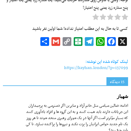
توجه: وقتی با ماوس روی ستاره‌ها حرکت می‌کنید، یک ستاره زرد یعنی یک امتیاز و
پنج ستاره زرد یعنی پنج امتیاز!
کسی تا به حال به این مطلب امتیاز نداده! شما اولین نفر باشید
Share
Gmail
Copy
Balatarin
Telegram
WhatsApp
Facebook
X
Link
لینک کوتاه شده این نوشته:
https://kayhan.london/?p=137099
15 دیدگاه‌
شهباز
ادامه: فعالین سیاسی مثل خانم آزاد و سایرین اگر دسترسی به پرچمداران
این جریانات دارند باید همت کنند و به این گروه ها و افراد یادآوری کنند
که بسیار مؤثرتر است اگر آنها در یک شورای رهبری متحد شوند تا هر روز
یک نام جدید حواس ایرانیان را پرت نکند و نیروها را پراکنده نسازد. تا کی
باید حرف زد؟