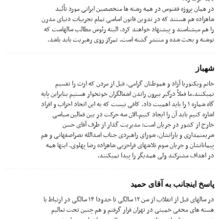
در همان پروژه ققنوس در همه رشته ها متخصصین ایرانی مورد تأئید
شاهزاده هم هستند که در تدوین قانون اساسی تمام تجربیات دنیای مدرن
را هم میشناسند و پیشنهاد خواهند کرد. البته رئوس مطالب سالهاست که
نوشته و بحث شده و منتشر گشته است. تمرکز روی رهبریت باید باشد.
شهباز
خانم ویکتوریا آزاد و هموطنان گرامی، قبل از مردن که ارث را تقسیم
نمیکنند.ما فعلاً درگیر بیرون راندن اشغالگران خونخوار هستیم بنابراین پایه
گاه شماره ۱ را باید اهمیت داد. کافی نیست که به این اتحاد احزاب و افراد
اشاره کنیم باید آن را ایجاد کنیم.الان سه حرکت در بین فعالین سیاسی
خارج از کشور در جریان است: مدیریت گذار از طرف آقای حسن
شریعتمداری و یارانشان، شورای راهبردی جناب اسدالله نصراصفهانی و هم
پیمانانشان و جریان سوم تلاشهای فراحزبی شاهزاده رضا پهلوی. اینها همه
در اهداف مشترکند ولی همدیگر را پیدا نمیکنند.
پاسخ اینجانب به آقای حمید
در سالهای قبل از انقلاب از سن ١٢ سالگی تا حدودا ١۴ سالگی در ارتباط با
هسته های مخفی خمینی در تهران قرار گرفتم و هم چنبن تحت تعالیم