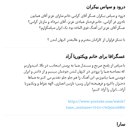
درود و سپاس بیکران
درود و سپاس بیکران عسگر آقای گرامی خانم سارای عزیز آقای همایون
نادری فر گرامی، خانم فرحناز عمادی عزیز، آقای تیرداد و مازیار گرامی?
عسگر آقای عزیز این آهنگ فوق العاده بود یک ایران سپاسگزارم?
با تشکر فراوان از کارکنان محترم و عالیقدر کیهان لندن ?
عسگراقا برای خانم ویکتوریا آزاد
با سپاس از پاسخ صریح و مستدل شما به پرسش اینحانب در بالا. امیدواریم
که مصاحبه شما را بزودی در کیهان لندن خودمان ببینیم و از دانش و ایران
دوستی شما بیاموزیم. این آهنگ را هم جلو جلو تقدیم می کنم به شماها
دختران پاکیزه و فرهیخته ایران زمین؛ نازنین انصاری، الهه بقراط و ویکتوریا
آزاد…ایران را آزاد کنیم!
https://www.youtube.com/watch?
time_continue=70&v=76QxirrnHb0
سارا