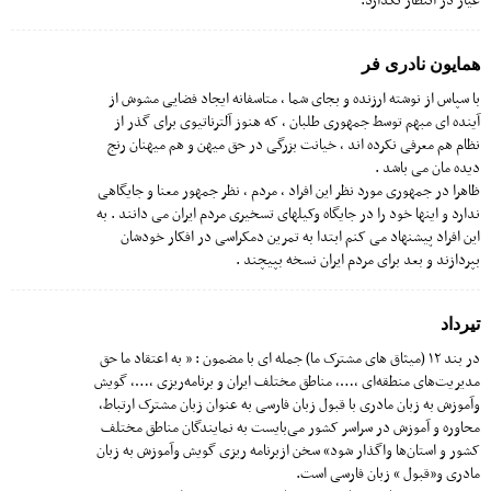
عیار در انتظار نگذارد.
همایون نادری فر
با سپاس از نوشته ارزنده و بجای شما ، متاسفانه ایجاد فضایی مشوش از
آینده ای مبهم توسط جمهوری طلبان ، که هنوز آلترناتیوی برای گذر از
نظام هم معرفی نکرده اند ، خیانت بزرگی در حق میهن و هم میهنان رنج
دیده مان می باشد .
ظاهرا در جمهوری مورد نظر این افراد ، مردم ، نظر جمهور معنا و جایگاهی
ندارد و اینها خود را در جایگاه وکیلهای تسخیری مردم ایران می دانند . به
این افراد پیشنهاد می کنم ابتدا به تمرین دمکراسی در افکار خودشان
بپردازند و بعد برای مردم ایران نسخه بپیچند .
تیرداد
در بند ۱۲ (میثاق های مشترک ما) جمله ای با مضمون : « به اعتقاد ما حق
مدیریت‌های منطقه‌ای ،…، مناطق مختلف ایران و برنامه‌ریزی ،…، گویش
وآموزش به زبان مادری با قبول زبان فارسی به عنوان زبان مشترک ارتباط،
محاوره و آموزش در سراسر کشور می‌بایست به نمایندگان مناطق مختلف
کشور و استان‌ها واگذار شود» سخن ازبرنامه ریزی گویش وآموزش به زبان
مادری و«قبول » زبان فارسی است.