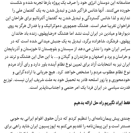
متاسفانه این دوستان انرژی خود را صرف یک پروژه بارها تجربه شده و شکست
خورده می‌کنند. آنها شانس فراگیر شدن و تبدیل شدن به یک گفتمان ملی را
ندارند و لذا شانس گستردگی و تبدیل شدن به گفتمان آلترناتیو برای طراحان این
فراخوان تقریبا صفر است. هشتگ جمهوری دموکراتیک و یا فدرال هرگز به روی
دیوارها و میادین در ایران ثبت نشد اما هشتگ #رضاپهلوی، زنده باد خاندان
پهلوی، فرشگرد، شاهزاده برگرد، تبدیل به یک جنبش میدانی شده است که در
سراسر ایران خود را نشان می‌دهد از سیستان و بلوچستان تا خوزستان و آذربایجان
و خراسان و یزد و اصفهان و مازندران و گیلان و… با این حال این هشتگ و ترند در
ایران نیز به انتخابات آزاد برای تعیین نوع نظام آینده باور دارد و رای آزاد مردم
نوع نظام مطلوب مردم را مشخص خواهد کرد. هیچ جریانی با اراده‌گرایی و
خودمحوری و یا زور اسلحه قادر به تحمیل خود به ملت شریف ایران نیست. توزیع
قدرت سیاسی در ایران فردا یک امر حتمی و اجتناب‌ناپذیر است.
فقط ایراد نگیریم راه حل ارائه بدهیم
چندی پیش پیمان‌نامه‌ای را تنظیم کردم که درآن حقوق اقوام ایرانی به خوبی
مستتر است و این پیمان‌نامه را تقدیم می‌کنم به اپوزیسیون ایران شاید راهی برای