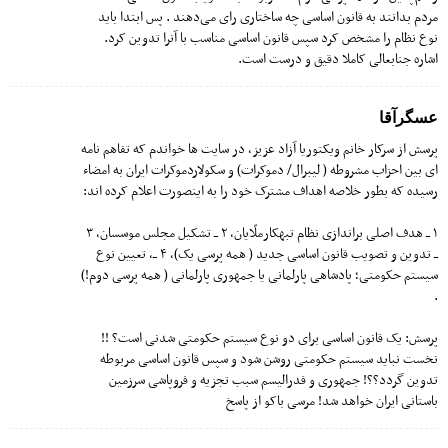
مردم بدانند به قانون اساسی چه ساختاری رای می‌دهند . پس ابتدا باید
نوع نظام را مشخص کرد سپس قانون اساسی مناسب با آنرا تدوین کرد.
اشاره جنابعالی کاملا دقیق و درست است.
عسگرآقا
پرسش از سرکار خانم ویکتوریا آزاد عزیز، در سایت ها خواندم که تفاهم نامه
ای بین احزاب مشروطه ( لیبرال/ دموکرات) و سکولاردموکرات ایران به امضاء
رسیده که بطور خلاصه اهداف مشترک خود را به اینصورت اعلام کرده اند:
۱ ــ هدف اصلی براندازی نظام تبهکارملّایان، ۲ ــ تشکیل مجلس موسسان، ۳
ــ تدوین و تصویب قانون اساسی جدید ( همه پرسی یک)، ۴ ــ، تعیین نوع
سیستم حکومتی؛ پادشاهی پارلمانی یا جمهوری پارلمانی ( همه پرسی دوم!)
.
پرسش: یک قانون اساسی برای دو نوع سیستم حکومتی شدنی است؟ !!
نخست نباید سیستم حکومتی روشن شود و سپس قانون اساسی مربوطه
تدوین گردد؟؟! جمهوری و فدرالیسم سبب تجزیه و فروپاشی سرزمین
باستانی ایران خواهد شد! مرسی باکو از پاسخ