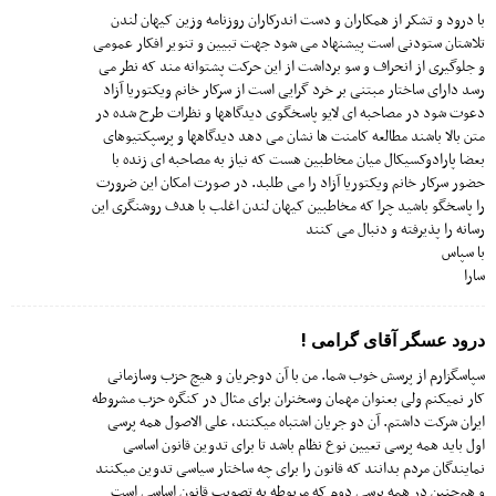
با درود و تشکر از همکاران و دست اندرکاران روزنامه وزین کیهان لندن
تلاشتان ستودنی است پیشنهاد می شود جهت تبیین و تنویر افکار عمومی
و جلوگیری از انحراف و سو برداشت از این حرکت پشتوانه مند که نطر می
رسد دارای ساختار مبتنی بر خرد گرایی است از سرکار خانم ویکتوریا آزاد
دعوت شود در مصاحبه ای لایو پاسخگوی دیدگاهها و نظرات طرح شده در
متن بالا باشند مطالعه کامنت ها نشان می دهد دیدگاهها و پرسپکتیوهای
بعضا پارادوکسیکال میان مخاطبین هست که نیاز به مصاحبه ای زنده با
حضور سرکار خانم ویکتوریا آزاد را می طلبد. در صورت امکان این ضرورت
را پاسخگو باشید چرا که مخاطبین کیهان لندن اغلب با هدف روشنگری این
رسانه را پذیرفته و دنبال می کنند
با سپاس
سارا
درود عسگر آقای گرامی !
سپاسگزارم از پرسش خوب شما. من با آن دو‌جریان و هیچ حزب و‌سازمانی
کار نمیکنم ولی بعنوان مهمان و‌سخنران برای مثال در کنگره حزب مشروطه
ایران شرکت داشتم. آن دو جریان اشتباه میکنند، علی الاصول همه پرسی
اول باید همه پرسی تعیین نوع نظام باشد تا برای تدوین قانون اساسی
نمایندگان مردم بدانند که قانون را برای چه ساختار سیاسی تدوین میکنند
و هم‌چنین در همه پرسی دوم که مربوطه به تصویب قانون اساسی است