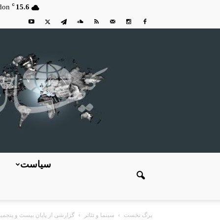
C
don
15.6
سیاست
برگ نخست
سینما و تئاتر
گزارشی از پایان بیست و پنجمین 