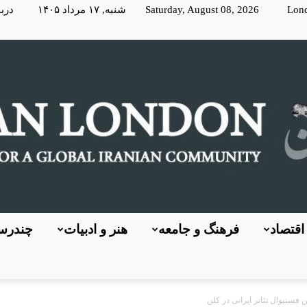
Lon
Saturday, August 08, 2026 شنبه, ۱۷ مرداد ۱۴۰۵
دربا
اقتصاد
فرهنگ و جامعه
هنر و ادبیات
چندرسا
KayhanLondon
فستیوال تئاتر ایرانی در کلن