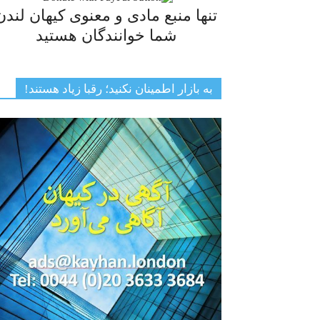
تنها منبع مادی و معنوی کیهان لندن
شما خوانندگان هستید
به بازار اطمینان نکنید؛ رقبا زیاد هستند!