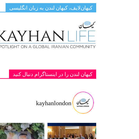
کیهان‌لایف، کیهان لندن به زبان انگلیسی
کیهان لندن را در اینستاگرام دنبال کنید
kayhanlondon
ت با شاهزا
‏‏‏ ‏‏ ‏ دانمارک؛ یادبود دو پادشاه فقید پهلوی ج