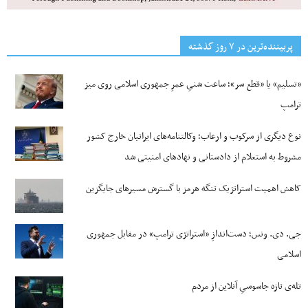
پربیننده‌ترین‌ در ۷ روز گذشته
«تسلیم» یا «قطع سر»؛ ساعت شنیِ عمرِ جمهوری اسلامی روی میز
ترامپ
نوع دیگری از سرکوب و ارعاب؛ وکالتنامه‌های ایرانیان خارج کشور
مشروط به استعلام از دادستانی و نهادهای امنیتی شد
کاهش اهمیت استراتژیک تنگه‌ هرمز با گسترش مسیرهای جایگزین
جی‌. دی. ونس؛ دست‌اندازِ «استراتژی ترامپ» در مقابل جمهوری
اسلامی
تله‌ی تازه جاسوسیِ آنلاین از مردم