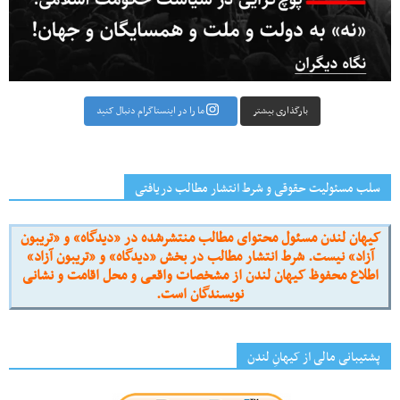
بارگذاری بیشتر
ما را در اینستاگرام دنبال کنید
سلب مسئولیت حقوقی و شرط انتشار مطالب دریافتی
کیهان لندن مسئول محتوای مطالب منتشرشده در «دیدگاه» و «تریبون
آزاد» نیست. شرط انتشار مطالب در بخش «دیدگاه» و «تریبون آزاد»
اطلاع محفوظ کیهان لندن از مشخصات واقعی و محل اقامت و نشانی
نویسندگان است.
پشتیبانی مالی از کیهانِ لندن