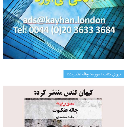
فروش کتاب «سوریه: چاله عنکبوت»