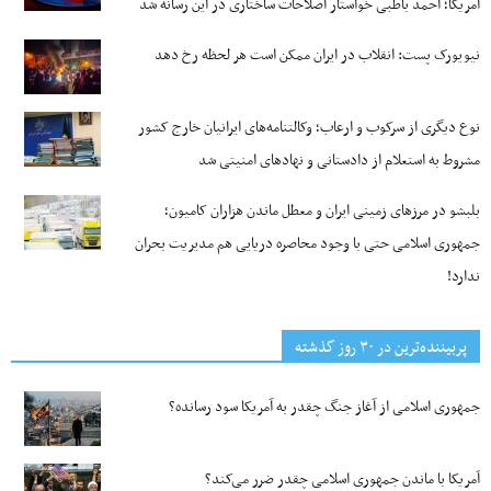
آمریکا؛ احمد باطبی خواستار اصلاحات ساختاری در این رسانه شد
نیویورک پست: انقلاب در ایران ممکن است هر لحظه رخ دهد
نوع دیگری از سرکوب و ارعاب؛ وکالتنامه‌های ایرانیان خارج کشور
مشروط به استعلام از دادستانی و نهادهای امنیتی شد
بلبشو در مرزهای زمینی ایران و معطل ماندن هزاران کامیون؛
جمهوری اسلامی حتی با وجود محاصره دریایی هم مدیریت بحران
ندارد!
پربیننده‌ترین‌ در ۳۰ روز گذشته
جمهوری اسلامی از آغاز جنگ چقدر به آمریکا سود رسانده؟
آمریکا با ماندن جمهوری اسلامی چقدر ضرر می‌کند؟