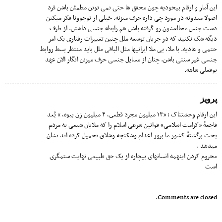
این آمار و ارقام بیخودیه چون محقق ها حتی نمی تونن مطمئن باشن فرد
اصولا میدونه در مورد چی داره حرف میزنه. خیلی از نوجوونا فکر میکنن
دست جنس مخالفشون رو گرفته باشن هم رابطه جنسی داشتن. از طرف
دیگه شک نکنید که در جریان توسعه ملل چنین تغییرات رفتاری یک امر
حتمی و عادیه. با ملا، بی ملا ایرانیها مثل الباقی ملل باید منتظر بسط روابط
جنسی غیر سنتی باشن. چنان از مسایل جنسی حرف میزنن انگار الان عهد
بوقعلی شاهه.
پرویز
این ارقام وحشتناک : «١٣ میلیون مجرد قطعى، ۴ میلیون زن بیوه، » بُعد
فاجعهٔ «کرامت اسلامی» قوانین شرعی اسلام را که ملایان شیعی به مردم
بخت برگشتهٔ کشور ما بزور اعدام وشکنجه وشلاق تحمیل کرده اند نشان
میدهد .
محروم کردن اینهمه انسانهای بیچاره از یک حق طبیعی نهایت ستمگری
است
Comments are closed.