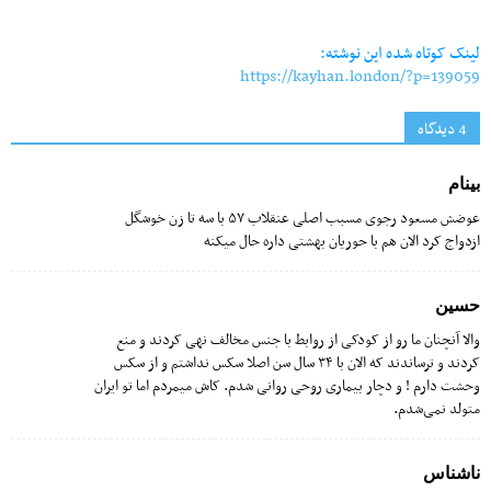
Link
لینک کوتاه شده این نوشته:
https://kayhan.london/?p=139059
4 دیدگاه‌
بینام
عوضش مسعود رجوی مسبب اصلی عنقلاب ۵۷ با سه تا زن خوشگل
ازدواج کرد الان هم با حوریان بهشتی داره حال میکنه
حسین
والا آنچنان ما رو از کودکی از روابط با جنس مخالف نهی کردند و منع
کردند و ترساندند که الان با ۳۴ سال سن اصلا سکس نداشتم و از سکس
وحشت دارم ! و دچار بیماری روحی روانی شدم. کاش میمردم اما تو ایران
متولد نمی‌شدم.
ناشناس