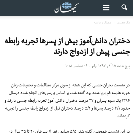
برگ نخست
فرهنگ و جامعه
دختران دانش‌آموز بیش از پسرها تجربه رابطه
جنسى پیش از ازدواج دارند
پنج شنبه ۱۵ آذر ۱۳۹۷ برابر با ۰۶ دسامبر ۲۰۱۸
در نشست بحران جنسى که این هفته از سوى مرکز مطالعات و تحقیقات زنان
حوزه علمیه قم برپا شده بود گفته شد، بر اساس بررسى‌هاى انجام شده درسال
١٣٩۴ یک سوم پسران و ٢٧ درصد دختران دانش آموز تجربه رابطه جنسى دارند و
حدود ۴/١ درصد پسرها و ۵/١ درصد دختران قبل از ازدواج رابطه جنسى را تجربه
کرده‌اند.
در این نشست همچنین گفته شد، ۵/۵ میلیون نفر از پسرهاى ٢٠ تا ٣۵ سال در