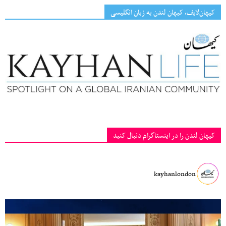
کیهان‌لایف، کیهان لندن به زبان انگلیسی
کیهان لندن را در اینستاگرام دنبال کنید
kayhanlondon