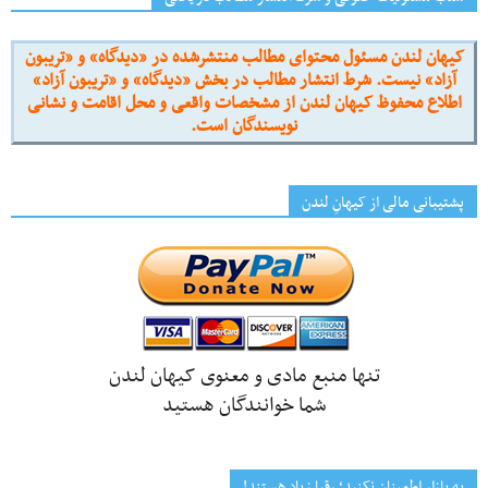
کیهان لندن مسئول محتوای مطالب منتشرشده در «دیدگاه» و «تریبون
آزاد» نیست. شرط انتشار مطالب در بخش «دیدگاه» و «تریبون آزاد»
اطلاع محفوظ کیهان لندن از مشخصات واقعی و محل اقامت و نشانی
نویسندگان است.
پشتیبانی مالی از کیهانِ لندن
تنها منبع مادی و معنوی کیهان لندن
شما خوانندگان هستید
به بازار اطمینان نکنید؛ رقبا زیاد هستند!