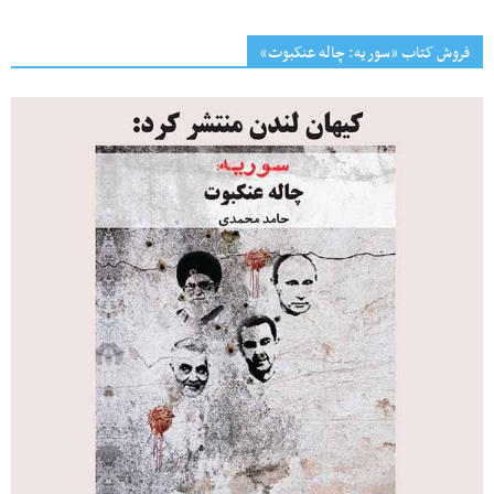
فروش کتاب «سوریه: چاله عنکبوت»