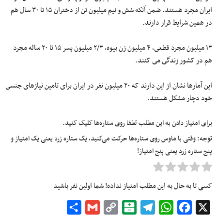
ایران مجرد هستند. ضمن آنکه شش و نیم میلیون تن از دختران ١۵ تا ٣٠ سال هم
در همین شرایط قرار دارند.
١٣ میلیون مجرد قطعى، ۴ میلیون زن بیوه، ٢/٣ میلیون پسر ١۵ تا ٢٠ ساله مجرد
هم در کشور زندگى مى کنند.
این آمارها نشان از این دارند که ٢٠ میلیون نفر در ایران براى تامین نیازهاى جنسى
خود دچار مشکل هستند.
برای امتیاز دادن به این مطلب لطفا روی ستاره‌ها کلیک کنید.
توجه: وقتی با ماوس روی ستاره‌ها حرکت می‌کنید، یک ستاره زرد یعنی یک امتیاز و
پنج ستاره زرد یعنی پنج امتیاز!
کسی تا به حال به این مطلب امتیاز نداده! شما اولین نفر باشید
Share
Gmail
Copy
Balatarin
Telegram
WhatsApp
Facebook
X